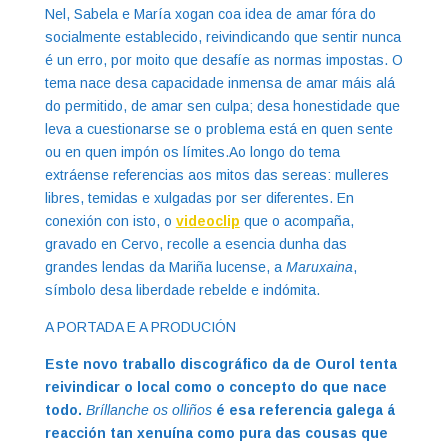
Nel, Sabela e María xogan coa idea de amar fóra do
socialmente establecido, reivindicando que sentir nunca
é un erro, por moito que desafíe as normas impostas. O
tema nace desa capacidade inmensa de amar máis alá
do permitido, de amar sen culpa; desa honestidade que
leva a cuestionarse se o problema está en quen sente
ou en quen impón os límites.Ao longo do tema
extráense referencias aos mitos das sereas: mulleres
libres, temidas e xulgadas por ser diferentes. En
conexión con isto, o
videoclip
que o acompaña,
gravado en Cervo, recolle a esencia dunha das
grandes lendas da Mariña lucense, a
Maruxaina
,
símbolo desa liberdade rebelde e indómita.
A PORTADA E A PRODUCIÓN
Este novo traballo discográfico da de Ourol tenta
reivindicar o local como o concepto do que nace
todo.
Bríllanche os olliños
é esa referencia galega á
reacción tan xenuína como pura das cousas que