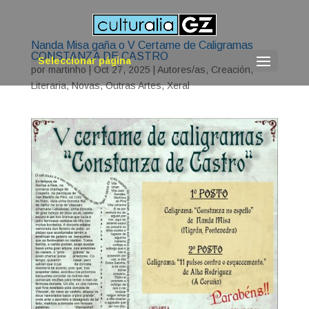
Nanda Misa gaña o V Certame de Caligramas
CONSTANZA DE CASTRO
Seleccionar página
por
martinho
|
Oct 27, 2025
|
Autores/as
,
Creación
,
Literaria
,
Novas
,
Outras Artes
,
Xeral