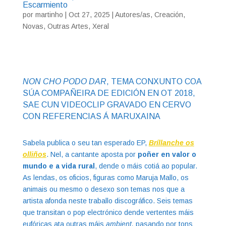
Escarmiento
por
martinho
|
Oct 27, 2025
|
Autores/as
,
Creación
,
Novas
,
Outras Artes
,
Xeral
NON CHO PODO DAR
, TEMA CONXUNTO COA
SÚA COMPAÑEIRA DE EDICIÓN EN OT 2018,
SAE CUN VIDEOCLIP GRAVADO EN CERVO
CON REFERENCIAS Á MARUXAINA
Sabela publica o seu tan esperado EP,
Bríllanche os
olliños
. Nel, a cantante aposta por
poñer en valor o
mundo e a vida rural
, dende o máis cotiá ao popular.
As lendas, os oficios, figuras como Maruja Mallo, os
animais ou mesmo o desexo son temas nos que a
artista afonda neste traballo discográfico. Seis temas
que transitan o pop electrónico dende vertentes máis
eufóricas ata outras máis
ambient,
pasando por tons