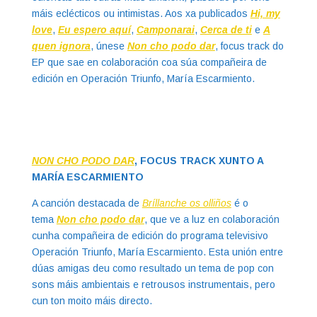
máis eclécticos ou intimistas. Aos xa publicados
Hi, my
love
,
Eu espero aquí
,
Camponarai
,
Cerca de ti
e
A
quen ignora
, únese
Non cho podo dar
, focus track do
EP que sae en colaboración coa súa compañeira de
edición en Operación Triunfo, María Escarmiento.
NON CHO PODO DAR
, FOCUS TRACK XUNTO A
MARÍA ESCARMIENTO
A canción destacada de
Bríllanche os olliños
é o
tema
Non cho podo dar
, que ve a luz en colaboración
cunha compañeira de edición do programa televisivo
Operación Triunfo, María Escarmiento. Esta unión entre
dúas amigas deu como resultado un tema de pop con
sons máis ambientais e retrousos instrumentais, pero
cun ton moito máis directo.