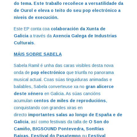
do tema. Este traballo recoñece a versatilidade da
de Ourol e eleva o teito do seu pop electrónico a
niveis de execución.
Este EP conta coa
colaboración da Xunta de
Galicia
a través da
Axencia Galega de Industrias
Culturais
.
MÁIS SOBRE SABELA
Sabela Ramil é unha das caras visibles desta nova
onda de
pop electrónico
que triunfa no panorama
musical actual. Coas súas tinguiduras animadas e
bailables, Sabela converteuse xa no
gran alicerce
deste xénero
en Galicia. As súas cancións
acumulan
centos de miles de reproducións
,
conquistando con grandes xiras en
directo
importantes salas ao longo de España e de
Galicia
, así como festivais da talla de
O Son do
Camiño, BIGSOUND Pontevedra,
SonRías
Baixas,
Festival do Pasatempo
ou
Festival