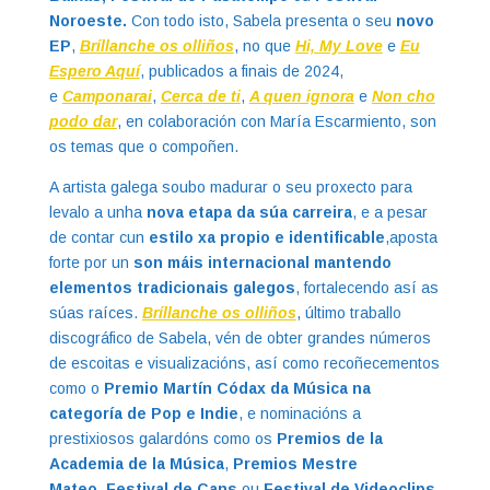
Noroeste.
Con todo isto, Sabela presenta o seu
novo
EP
,
Bríllanche os olliños
, no que
Hi, My Love
e
Eu
Espero Aquí
, publicados a finais de 2024,
e
Camponarai
,
Cerca de ti
,
A quen ignora
e
Non cho
podo dar
, en colaboración con María Escarmiento, son
os temas que o compoñen.
A artista galega soubo madurar o seu proxecto para
levalo a unha
nova etapa da súa carreira
, e a pesar
de contar cun
estilo xa propio e identificable
,aposta
forte por un
son máis internacional mantendo
elementos tradicionais galegos
, fortalecendo así as
súas raíces.
Bríllanche os olliños
, último traballo
discográfico de Sabela, vén de obter grandes números
de escoitas e visualizacións, así como recoñecementos
como o
Premio Martín Códax da Música na
categoría de Pop e Indie
, e nominacións a
prestixiosos galardóns como os
Premios de la
Academia de la Música
,
Premios Mestre
Mateo
,
Festival de Cans
ou
Festival de Videoclips