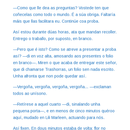
—Como que lle dea as preguntas? Vostede ten que
coñecelas como todo o mundo. É a súa obriga. Faltaría
máis que llas facilitara eu. Continúe coa proba.
Así estou durante dúas horas, ata que mandan recoller.
Entrego o traballo, por suposto, en branco.
—Pero que é isto? Como se atreve a presentar a proba
así? —di en voz alta, amosando aos presentes o folio
en branco—. Miren o que acaba de entregar este señor,
que di chamarse Trashorras, un folio sen nada escrito.
Unha afronta que non pode quedar así.
—Vergoña, vergoña, vergoña, vergoña… —exclaman
todos ao unísono.
—Retírese a aquel cuarto —di, sinalando unha
pequena porta—, e en menos de cinco minutos quéroo
aquí, mudado en Lili Marleen, actuando para nós.
Así fixen. En dous minutos estaba de volta: flor no