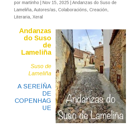
por
martinho
|
Nov 15, 2025
|
Andanzas do Suso de
Lameliña
,
Autores/as
,
Colaboracións
,
Creación
,
Literaria
,
Xeral
Andanzas
do Suso
de
Lameliña
Suso de
Lameliña
A SEREÍÑA
DE
COPENHAG
UE