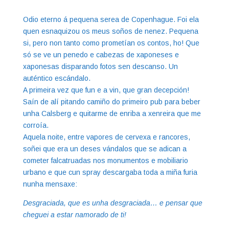
Odio eterno á pequena serea de Copenhague. Foi ela
quen esnaquizou os meus soños de nenez. Pequena
si, pero non tanto como prometían os contos, ho! Que
só se ve un penedo e cabezas de xaponeses e
xaponesas disparando fotos sen descanso. Un
auténtico escándalo.
A primeira vez que fun e a vin, que gran decepción!
Saín de alí pitando camiño do primeiro pub para beber
unha Calsberg e quitarme de enriba a xenreira que me
corroía.
Aquela noite, entre vapores de cervexa e rancores,
soñei que era un deses vándalos que se adican a
cometer falcatruadas nos monumentos e mobiliario
urbano e que cun spray descargaba toda a miña furia
nunha mensaxe:
Desgraciada, que es unha desgraciada… e pensar que
cheguei a estar namorado de ti!