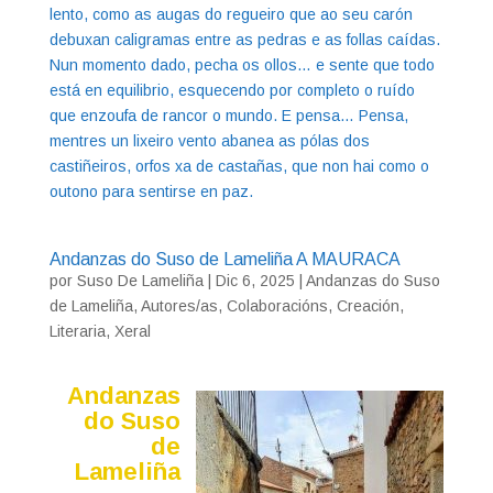
lento, como as augas do regueiro que ao seu carón
debuxan caligramas entre as pedras e as follas caídas.
Nun momento dado, pecha os ollos… e sente que todo
está en equilibrio, esquecendo por completo o ruído
que enzoufa de rancor o mundo. E pensa… Pensa,
mentres un lixeiro vento abanea as pólas dos
castiñeiros, orfos xa de castañas, que non hai como o
outono para sentirse en paz.
Andanzas do Suso de Lameliña A MAURACA
por
Suso De Lameliña
|
Dic 6, 2025
|
Andanzas do Suso
de Lameliña
,
Autores/as
,
Colaboracións
,
Creación
,
Literaria
,
Xeral
Andanzas
do Suso
de
Lameliña