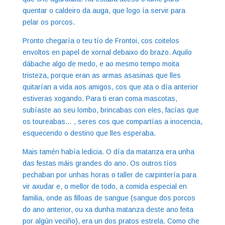
quentar o caldeiro da auga, que logo ía servir para
pelar os porcos.
Pronto chegaría o teu tío de Frontoi, cos coitelos
envoltos en papel de xornal debaixo do brazo. Aquilo
dábache algo de medo, e ao mesmo tempo moita
tristeza, porque eran as armas asasinas que lles
quitarían a vida aos amigos, cos que ata o día anterior
estiveras xogando. Para ti eran coma mascotas,
subíaste ao seu lombo, brincabas con eles, facías que
os toureabas… , seres cos que compartías a inocencia,
esquecendo o destino que lles esperaba.
Mais tamén había ledicia. O día da matanza era unha
das festas máis grandes do ano. Os outros tíos
pechaban por unhas horas o taller de carpintería para
vir axudar e, o mellor de todo, a comida especial en
familia, onde as filloas de sangue (sangue dos porcos
do ano anterior, ou xa dunha matanza deste ano feita
por algún veciño), era un dos pratos estrela. Como che