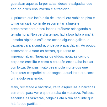
gustaban aquelas larpeiradas, doces e salgadas que
sabían a xenuíno inverno e a tradición!
O primeiro que facía o tio de Frontoi era subir ao piso e
tomar un café, co fin de escorrentar a friaxe e
prepararse para o seu labor. Estábase achegando a
temida hora. Non perdía tempo, facía boa falta a mañá.
Tomaba rápido o café e se acaso algunha galleta, e
baixaba para a cuadra, onde xa o agardaban. Ao pouco,
comezaban a soar os berros, que tanto te
impresionaban. Tapabas os oídos, notabas como o
corpo se encollía e como o corazón empezaba latexar
con forza. Sentías moito pesar pola morte dos que
foran teus compañeiros de xogos; aquel intre era como
unha dolorosa ferida.
Mais, rematado o sacrificio, xa te esquecías e baixabas
correndo, para ver o que restaba de matanza. Pelalos,
sacarlles as vísceras, colgalos ata o día seguinte que
había que partilos…