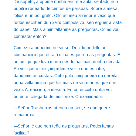
De súpeto, atópome nunha enorme aula, sentado nun
pupitre rodeado de centos de persoas. Sobre a mesa,
folios e un bolígrafo. Ollo ao meu arredor e vexo que
todos escriben dun xeito compulsivo, sen erguer a vista
do papel. Mais a min fáltanme as preguntas. Como vou
contestar entón?
Comezo a poñerme nervioso. Decido pedirlle ao
compañeiro que está á miña esquerda as preguntas. É
un amigo que leva morto desde hai máis dunha década.
Ao ver que o miro, impídeme ver o que escribe,
dándome as costas. Opto pola compañeira da dereita,
unha vella amiga que hai máis de vinte anos que non
vexo. A reacción, a mesma. Entón escoito unha voz
potente, chegada de moi lonxe. O examinador.
—Señor Trashorras atenda ao seu, se non quere
rematar xa.
—Señor, é que non teño as preguntas. Poderíamas
facilitar?