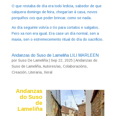
O que restaba de día era todo ledicia, sabedor de que
calquera domingo de feira, chegarían á casa, novos
porquiños cos que poder brincar, como se nada.
Ao día seguinte volvía o tío para cortalos e salgalos.
Pero xa non era igual. Era case un día normal, sen a
maxia, sen o estremecemento ritual do día do sacrificio.
Andanzas do Suso de Lameliña LILI MARLEEN
por
Suso De Lameliña
|
Sep 22, 2025
|
Andanzas do
Suso de Lameliña
,
Autores/as
,
Colaboracións
,
Creación
,
Literaria
,
Xeral
Andanzas
do Suso
de
Lameliña