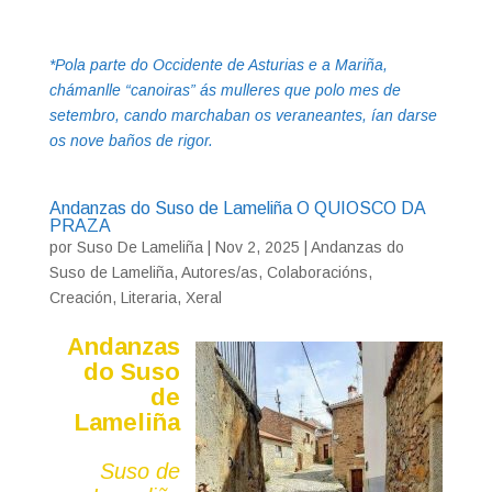
*Pola parte do Occidente de Asturias e a Mariña,
chámanlle “canoiras” ás mulleres que polo mes de
setembro, cando marchaban os veraneantes, ían darse
os nove baños de rigor.
Andanzas do Suso de Lameliña O QUIOSCO DA
PRAZA
por
Suso De Lameliña
|
Nov 2, 2025
|
Andanzas do
Suso de Lameliña
,
Autores/as
,
Colaboracións
,
Creación
,
Literaria
,
Xeral
Andanzas
do Suso
de
Lameliña
Suso de