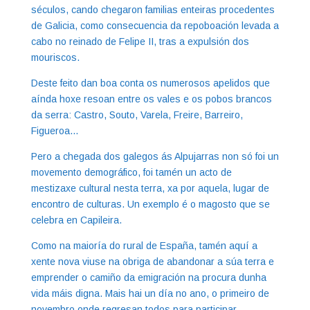
séculos, cando chegaron familias enteiras procedentes
de Galicia, como consecuencia da repoboación levada a
cabo no reinado de Felipe II, tras a expulsión dos
mouriscos.
Deste feito dan boa conta os numerosos apelidos que
aínda hoxe resoan entre os vales e os pobos brancos
da serra: Castro, Souto, Varela, Freire, Barreiro,
Figueroa…
Pero a chegada dos galegos ás Alpujarras non só foi un
movemento demográfico, foi tamén un acto de
mestizaxe cultural nesta terra, xa por aquela, lugar de
encontro de culturas. Un exemplo é o magosto que se
celebra en Capileira.
Como na maioría do rural de España, tamén aquí a
xente nova viuse na obriga de abandonar a súa terra e
emprender o camiño da emigración na procura dunha
vida máis digna. Mais hai un día no ano, o primeiro de
novembro onde regresan todos para participar