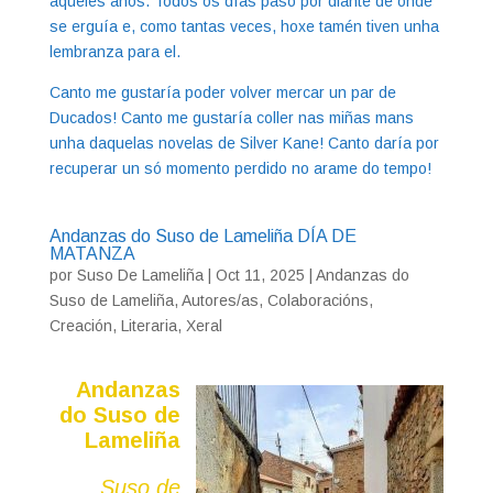
aqueles anos. Todos os días paso por diante de onde
se erguía e, como tantas veces, hoxe tamén tiven unha
lembranza para el.
Canto me gustaría poder volver mercar un par de
Ducados! Canto me gustaría coller nas miñas mans
unha daquelas novelas de Silver Kane! Canto daría por
recuperar un só momento perdido no arame do tempo!
Andanzas do Suso de Lameliña DÍA DE
MATANZA
por
Suso De Lameliña
|
Oct 11, 2025
|
Andanzas do
Suso de Lameliña
,
Autores/as
,
Colaboracións
,
Creación
,
Literaria
,
Xeral
Andanzas
do Suso de
Lameliña
Suso de