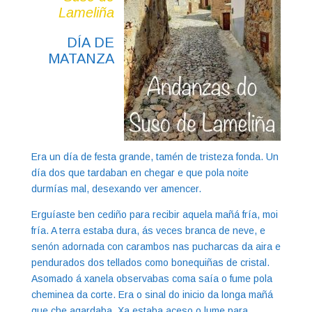
Lameliña
DÍA DE
MATANZA
Era un día de festa grande, tamén de tristeza fonda. Un
día dos que tardaban en chegar e que pola noite
durmías mal, desexando ver amencer.
Erguíaste ben cediño para recibir aquela mañá fría, moi
fría. A terra estaba dura, ás veces branca de neve, e
senón adornada con carambos nas pucharcas da aira e
pendurados dos tellados como bonequiñas de cristal.
Asomado á xanela observabas coma saía o fume pola
cheminea da corte. Era o sinal do inicio da longa mañá
que che agardaba. Xa estaba aceso o lume para