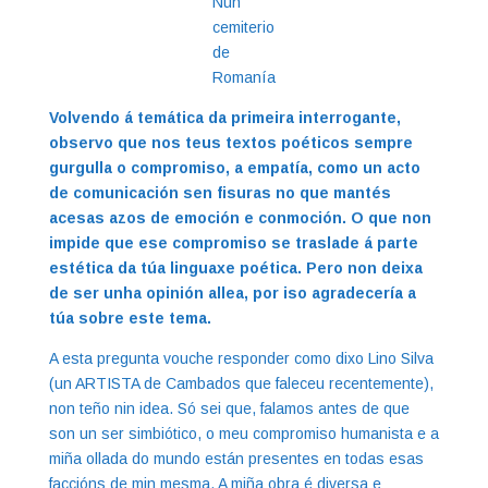
Nun
cemiterio
de
Romanía
Volvendo á temática da primeira interrogante,
observo que nos teus textos poéticos sempre
gurgulla o compromiso, a empatía, como un acto
de comunicación sen fisuras no que mantés
acesas azos de emoción e conmoción. O que non
impide que ese compromiso se traslade á parte
estética da túa linguaxe poética. Pero non deixa
de ser unha opinión allea, por iso agradecería a
túa sobre este tema.
A esta pregunta vouche responder como dixo Lino Silva
(un ARTISTA de Cambados que faleceu recentemente),
non teño nin idea. Só sei que, falamos antes de que
son un ser simbiótico, o meu compromiso humanista e a
miña ollada do mundo están presentes en todas esas
faccións de min mesma. A miña obra é diversa e