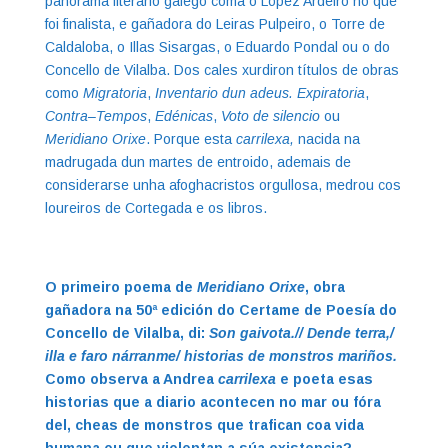
panorama literario galego coma o López Ardeiro no que
foi finalista, e gañadora do Leiras Pulpeiro, o Torre de
Caldaloba, o Illas Sisargas, o Eduardo Pondal ou o do
Concello de Vilalba. Dos cales xurdiron títulos de obras
como
Migratoria
,
Inventario dun adeus. Expiratoria
,
Contra
–
Tempos
,
Edénicas
,
Voto de silencio
ou
Meridiano Orixe
. Porque esta
carrilexa,
nacida na
madrugada dun martes de entroido, ademais de
considerarse unha afoghacristos orgullosa, medrou cos
loureiros de Cortegada e os libros.
O primeiro poema de
Meridiano Orixe
, obra
gañadora na 50ª edición do Certame de Poesía do
Concello de Vilalba, di:
Son gaivota.// Dende terra,/
illa e faro nárranme/ historias de monstros mariños.
Como observa a Andrea
carrilexa
e poeta esas
historias que a diario acontecen no mar ou fóra
del, cheas de monstros que trafican coa vida