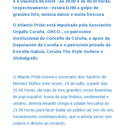
e a clausura da noite ­–ás 20.00 e ás 00.30 horas,
respectivamente– estará DJ90 a golpe de
grandes hits, música dance e moita frescura
O Atlantic Pride está
impulsado pola
Asociación
Orgullo Coruña -ORCO-, co patrocinio
institucional do Concello da Coruña, o apoio da
Deputación da Coruña e o patrocinio privado de
Estrella Galicia, Coruña The Style Outlets e
Globalgrafic
O Atlantic Pride estrea o escenario dos Xardíns de
Méndez Núñez este xoves, 10 de xullo, a partir das
20.00 horas, da man de tres grandes voces femininas
do pop español. Icona do pop lésbico, sentimental e
urbano, Jimena Amarillo chega á cidade herculina ás
21.00 horas para facer bailar ao público ao son do seu
romanticismo contemporáneo, que a artista serve sen
rodeos e directo ao corazón.