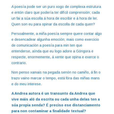
A poesía pode ser un puro xogo de complexa estrutura
e entón claro que podería ter difícil comprensión; cada
un fai a súa escolla á hora de escribir e á hora de ler.
Quen son eu para opinar da escolla de cada quen?
Persoalmente, a miña poesía sempre quere contar algo
e desencadear algunha emoción; mais como exercicio
de comunicación a poesía para min ten que
entenderse, aínda que eu logo adore a Góngora e
respecte, enormemente, á xente que opina e exerce o
contrario.
Non penso xamais na pegada senón no camiño, á fin o
trazo vaino marcar o tempo, está fóra das miñas mans
e do meu interese.
A Andrea autora é un transunto da Andrea que
vive máis aló da escrita ou cada unha delas ten a
súa propia senda? É preciso ese distanciamento
para non contaminar a finalidade textual?