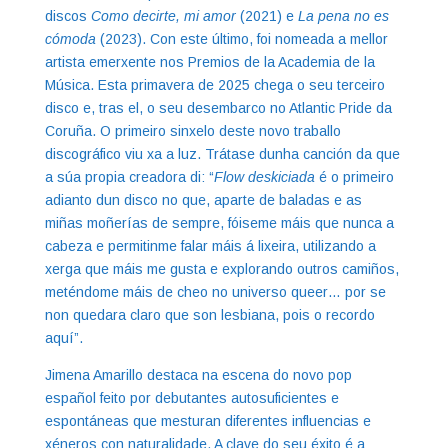
discos
Como decirte, mi amor
(2021) e
La pena no es
cómoda
(2023). Con este último, foi nomeada a mellor
artista emerxente nos Premios de la Academia de la
Música. Esta primavera de 2025 chega o seu terceiro
disco e, tras el, o seu desembarco no Atlantic Pride da
Coruña. O primeiro sinxelo deste novo traballo
discográfico viu xa a luz. Trátase dunha canción da que
a súa propia creadora di: “
Flow deskiciada
é o primeiro
adianto dun disco no que, aparte de baladas e as
miñas moñerías de sempre, fóiseme máis que nunca a
cabeza e permitinme falar máis á lixeira, utilizando a
xerga que máis me gusta e explorando outros camiños,
meténdome máis de cheo no universo queer… por se
non quedara claro que son lesbiana, pois o recordo
aquí”.
Jimena Amarillo destaca na escena do novo pop
español feito por debutantes autosuficientes e
espontáneas que mesturan diferentes influencias e
xéneros con naturalidade. A clave do seu éxito é a