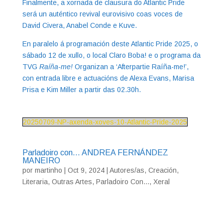
Finalmente, a xornada de clausura do Atlantic Pride
será un auténtico revival eurovisivo coas voces de
David Civera, Anabel Conde e Kuve.
En paralelo á programación deste Atlantic Pride 2025, o
sábado 12 de xullo, o local Claro Boba! e o programa da
TVG
Raíña-me!
Organizan a ‘Afterpartie Raíña-me!’,
con entrada libre e actuacións de Alexa Evans, Marisa
Prisa e Kim Miller a partir das 02.30h.
20250709-NP-axenda-xoves-10-Atlantic-Pride-2025
Parladoiro con… ANDREA FERNÁNDEZ
MANEIRO
por
martinho
|
Oct 9, 2024
|
Autores/as
,
Creación
,
Literaria
,
Outras Artes
,
Parladoiro Con...
,
Xeral