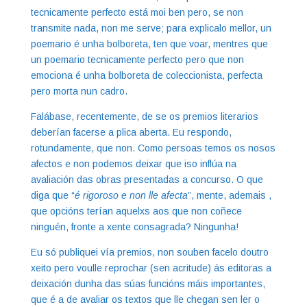
tecnicamente perfecto está moi ben pero, se non
transmite nada, non me serve; para explicalo mellor, un
poemario é unha bolboreta, ten que voar, mentres que
un poemario tecnicamente perfecto pero que non
emociona é unha bolboreta de coleccionista, perfecta
pero morta nun cadro.
Falábase, recentemente, de se os premios literarios
deberían facerse a plica aberta. Eu respondo,
rotundamente, que non. Como persoas temos os nosos
afectos e non podemos deixar que iso inflúa na
avaliación das obras presentadas a concurso. O que
diga que “
é rigoroso e non lle afecta
”, mente, ademais ,
que opcións terían aquelxs aos que non coñece
ninguén, fronte a xente consagrada? Ningunha!
Eu só publiquei vía premios, non souben facelo doutro
xeito pero voulle reprochar (sen acritude) ás editoras a
deixación dunha das súas funcións máis importantes,
que é a de avaliar os textos que lle chegan sen ler o