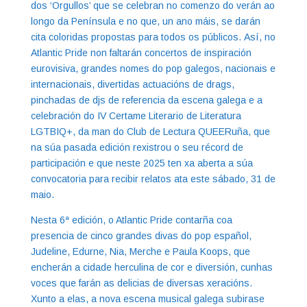
dos ‘Orgullos’ que se celebran no comenzo do verán ao
longo da Península e no que, un ano máis, se darán
cita coloridas propostas para todos os públicos. Así, no
Atlantic Pride non faltarán concertos de inspiración
eurovisiva, grandes nomes do pop galegos, nacionais e
internacionais, divertidas actuacións de drags,
pinchadas de djs de referencia da escena galega e a
celebración do IV Certame Literario de Literatura
LGTBIQ+, da man do Club de Lectura QUEERuña, que
na súa pasada edición rexistrou o seu récord de
participación e que neste 2025 ten xa aberta a súa
convocatoria para recibir relatos ata este sábado, 31 de
maio.
Nesta 6ª edición, o Atlantic Pride contarña coa
presencia de cinco grandes divas do pop español,
Judeline, Edurne, Nia, Merche e Paula Koops, que
encherán a cidade herculina de cor e diversión, cunhas
voces que farán as delicias de diversas xeracións.
Xunto a elas, a nova escena musical galega subirase