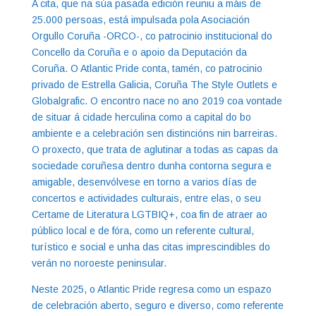
A cita, que na súa pasada edición reuniu a máis de
25.000 persoas, está impulsada pola Asociación
Orgullo Coruña -ORCO-, co patrocinio institucional do
Concello da Coruña e o apoio da Deputación da
Coruña. O Atlantic Pride conta, tamén, co patrocinio
privado de Estrella Galicia, Coruña The Style Outlets e
Globalgrafic. O encontro nace no ano 2019 coa vontade
de situar á cidade herculina como a capital do bo
ambiente e a celebración sen distincións nin barreiras.
O proxecto, que trata de aglutinar a todas as capas da
sociedade coruñesa dentro dunha contorna segura e
amigable, desenvólvese en torno a varios días de
concertos e actividades culturais, entre elas, o seu
Certame de Literatura LGTBIQ+, coa fin de atraer ao
público local e de fóra, como un referente cultural,
turístico e social e unha das citas imprescindibles do
verán no noroeste peninsular.
Neste 2025, o Atlantic Pride regresa como un espazo
de celebración aberto, seguro e diverso, como referente