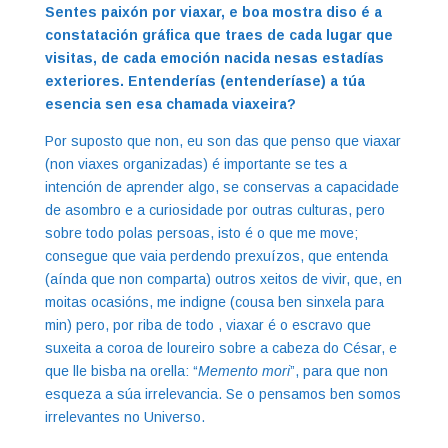
Sentes paixón por viaxar, e boa mostra diso é a
constatación gráfica que traes de cada lugar que
visitas, de cada emoción nacida nesas estadías
exteriores. Entenderías (entenderíase) a túa
esencia sen esa chamada viaxeira?
Por suposto que non, eu son das que penso que viaxar
(non viaxes organizadas) é importante se tes a
intención de aprender algo, se conservas a capacidade
de asombro e a curiosidade por outras culturas, pero
sobre todo polas persoas, isto é o que me move;
consegue que vaia perdendo prexuízos, que entenda
(aínda que non comparta) outros xeitos de vivir, que, en
moitas ocasións, me indigne (cousa ben sinxela para
min) pero, por riba de todo , viaxar é o escravo que
suxeita a coroa de loureiro sobre a cabeza do César, e
que lle bisba na orella: “
Memento mori
”, para que non
esqueza a súa irrelevancia. Se o pensamos ben somos
irrelevantes no Universo.