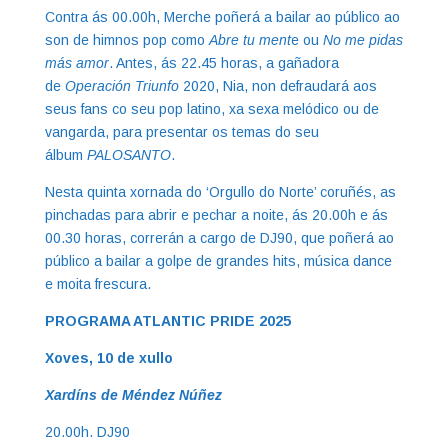
Contra ás 00.00h, Merche poñerá a bailar ao público ao
son de himnos pop como
Abre tu ment
e ou
No me pidas
más amor
. Antes, ás 22.45 horas, a gañadora
de
Operación Triunfo
2020, Nia, non defraudará aos
seus fans co seu pop latino, xa sexa melódico ou de
vangarda, para presentar os temas do seu
álbum
PALOSANTO
.
Nesta quinta xornada do ‘Orgullo do Norte’ coruñés, as
pinchadas para abrir e pechar a noite, ás 20.00h e ás
00.30 horas, correrán a cargo de DJ90, que poñerá ao
público a bailar a golpe de grandes hits, música dance
e moita frescura.
PROGRAMA ATLANTIC PRIDE 2025
Xoves, 10 de xullo
Xardíns de Méndez Núñez
20.00h. DJ90