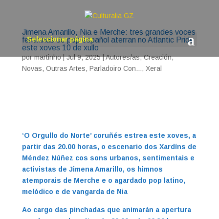
Jimena Amarillo, Nia e Merche: tres grandes voces
Seleccionar página
femininas do pop español aterran no Atlantic Pride
este xoves 10 de xullo
por
martinho
|
Jul 9, 2025
|
Autores/as
,
Creación
,
Novas
,
Outras Artes
,
Parladoiro Con...
,
Xeral
‘O Orgullo do Norte’ coruñés estrea este xoves, a
partir das 20.00 horas, o escenario dos Xardíns de
Méndez Núñez cos sons urbanos, sentimentais e
activistas de Jimena Amarillo, os himnos
atemporais de Merche e o agardado pop latino,
melódico e de vangarda de Nia
Ao cargo das pinchadas que animarán a apertura