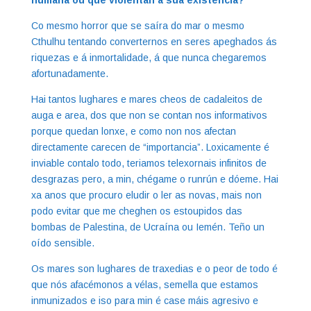
humana ou que violentan a súa existencia?
Co mesmo horror que se saíra do mar o mesmo
Cthulhu tentando converternos en seres apeghados ás
riquezas e á inmortalidade, á que nunca chegaremos
afortunadamente.
Hai tantos lughares e mares cheos de cadaleitos de
auga e area, dos que non se contan nos informativos
porque quedan lonxe, e como non nos afectan
directamente carecen de “importancia”. Loxicamente é
inviable contalo todo, teriamos telexornais infinitos de
desgrazas pero, a min, chégame o runrún e dóeme. Hai
xa anos que procuro eludir o ler as novas, mais non
podo evitar que me cheghen os estoupidos das
bombas de Palestina, de Ucraína ou Iemén. Teño un
oído sensible.
Os mares son lughares de traxedias e o peor de todo é
que nós afacémonos a vélas, semella que estamos
inmunizados e iso para min é case máis agresivo e