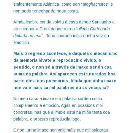
eminentemente Atlántica, como son “
afoghacristos
” e
non podo reneghar da nosa costa.
Aínda lembro cando volvía á casa dende Santiagho e
ao cheghar a Carril dende o tren “
ollaba Cortegada
deitada no mar
”. Teño chorado máis dunha vez da
emoción.
Mais o regreso acontece, e daquela o mecanismo
da memoria lévate a reproducir o vivido, o
sentido, e non só a través da imaxe senón coa
suma da palabra. Así aparecen estruturados boa
parte dos teus poemarios. Aínda que unha imaxe
non vale máis ca mil palabras ou ás veces si?
No meu caso a imaxe e a palabra xorden coma
complemento á emoción. Agás en ocasións moi
concretas, nas que a imaxe está na miña testa coa
palabra, e procuro reproducila logo.
E non, unha imaxe non vale máis que mil palabras