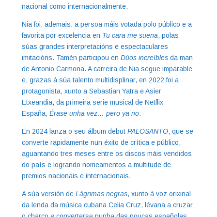
nacional como internacionalmente.
Nia foi, ademais, a persoa máis votada polo público e a
favorita por excelencia en
Tu cara me suena
, polas
súas grandes interpretacións e espectaculares
imitacións. Tamén participou en
Dúos increíbles
da man
de Antonio Carmona. A carreira de Nia segue imparable
e, grazas á súa talento multidisplinar, en 2022 foi a
protagonista, xunto a Sebastian Yatra e Asier
Etxeandia, da primeira serie musical de Netflix
España,
Érase unha vez… pero ya no
.
En 2024 lanza o seu álbum debut
PALOSANTO
, que se
converte rapidamente nun éxito de crítica e público,
aguantando tres meses entre os discos máis vendidos
do país e logrando nomeamentos a multitude de
premios nacionais e internacionais.
A súa versión de
Lágrimas negras
, xunto á voz orixinal
da lenda da música cubana Celia Cruz, lévana a cruzar
o charco e converterse nunha das poucas españolas