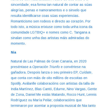
sinceridade; esa forma tan natural de contar as súas
alegrías, penas e namoramentos e o sinxelo que
resulta identificarse coas súas experiencias.
Romanticismo sen rodeos e directo ao corazón. Por
todo isto, a música erixiuse como toda unha icona da
comunidade LGTBIQ+ e nomes como C. Tangana a
sinalan como unha das artistas máis admiradas do
momento.
Nia
Natural de Las Palmas de Gran Canaria, en 2020
preséntase a
Operación Triunfo
e convértese na
gañadora. Despois lanza o seu primeiro EP,
Cuídate
,
que conta con máis de oito millóns de escoitas en
Spotify. Aválanlle colaboracións con artistas da talla de
India Martínez, Blas Cantó, Edurne, Nino Vargas, Gente
de Zona, Daniel Me estás Matando, Rocco Hunt, Lennis
Rodríguez ou María Peláe; colaboracións que
terminaron por asentar a proposta musical de Nia tanto