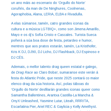
un ano máis ao escenario do ‘Orgullo do Norte’
coruñés, da man de De Ninghures, Coolnenas,
Agoraphobia, Alana, LERIA, ELBA e Rivadulla.
A elas súmanse, tamén, catro grandes iconas da
cultura e a música LGTBIQ+, como son Jimena Amarillo,
Mayo e os dj’s Sofía Cristo e Cascales. Turista Sueca
poñerá a súa boa dose de festa, petardeo e humor,
mentres que aos pratos estarán, tamén, La Kristhofer,
Kris K DJ, DJ90, DJ Licho, DJ Flashback, DJ Espinoso e
DJ CÉS.
Ademais, o mellor talento drag queen estatal e galego,
de
Drag Race
ao Claro Boba!, sumaranse este verán á
festa do Atlantic Pride, que neste 2025 contará co maior
elenco drag da súa historia. Así, polas táboas do
‘Orgullo do Norte’ desfilarán grandes iconas queer como
Samantha Ballentines, Arantxa Castilla-La Mancha &
OnyX Unleashed, Yasmine Lutar, Liteah, RRRITA,
Escarlatina Pier, Ariel REC & Gaylicia y Kelly Amethyst.