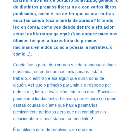
Escritora do mes de outubro pola AELG, gañadora
de distintos premios literarios e con varios libros
publicados, como é iso de ter que valorar outras
escritas cando toca a tarefa de xurado? E tendo
iso en conta, como ves desde dentro a situación
actual da literatura galega? (Non esquezamos nos
últimos tempos a traxectoria de premios
nacionais en eidos como a poesía, a narrativa, o
cómic…).
Cando formo parte dun xurado sei da responsabilidade
e asúmoa; entendo que nas miñas mans está o
traballo, o esforzo e ata algún que outro soño de
alguén. Así que o primeiro para min é o respecto por
todo isto e, logo, a avaliación estrita da obra. Escoitar o
poemario é fundamental. Falando, non lembro con quen,
destas cousas dicíame que había poemarios
tecnicamente perfectos pero que nin contaban nin
emocionaban, mais estaban tan ben feitos!
É un dilema duro de resolver, creo que ser