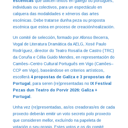
escénicas
que utilicen textos en galego ou portugués,
individuais ou colectivos, para un espectáculo en
calquera das modalidades e xéneros das artes
escénicas. Debe tratarse dunha peza ou proposta
escénica que estea en proceso de creación/realización.
Un comité de selección, formado por Afonso Becerra,
Vogal de Literatura Dramática da AELG, Xosé Paulo
Rodríguez, director do Teatro Rosalía de Castro (TRC)
da Coruña e Célia Guido Mendes, en representación do
Camões–Centro Cultural Português em Vigo (Camões–
CCP em Vigo), baseándose en criterios artísticos,
escollerá
4 propostas de Galiza e 3 propostas de
Portugal
, para seren (re)presentadas no
IX Festival
Pezas dun Teatro do Porvir 2026: Galiza +
Portugal
.
Unha vez (re)presentadas, as/os creadoras/es de cada
proxecto deberán emitir un voto secreto polo proxecto
que consideren mellor, excluíndo na papeleta de
votación o seu propio. Estes votos e os do comité