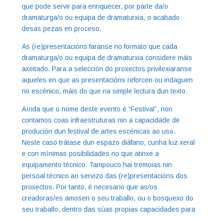
que pode servir para enriquecer, por parte da/o
dramaturga/o ou equipa de dramaturxia, o acabado
desas pezas en proceso.
As (re)presentacións faranse no formato que cada
dramaturga/o ou equipa de dramaturxia considere máis
axeitado. Para a selección do proxectos privilexiaranse
aqueles en que as presentacións reforcen ou indaguen
no escénico, máis do que na simple lectura dun texto.
Aínda que o nome deste evento é “Festival”, non
contamos coas infraestruturas nin a capacidade de
produción dun festival de artes escénicas ao uso.
Neste caso trátase dun espazo diáfano, cunha luz xeral
e con mínimas posibilidades no que atinxe a
equipamento técnico. Tampouco hai tremoias nin
persoal técnico ao servizo das (re)presentacións dos
proxectos. Por tanto, é necesario que as/os
creadoras/es amosen o seu traballo, ou o bosquexo do
seu traballo, dentro das súas propias capacidades para