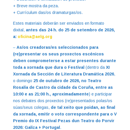
+ Breve mostra da peza.
+ Currículum das/os dramaturgas/os.
Estes materiais deberán ser enviados en formato
dixital,
antes das 24 h. do 25 de setembro de 2026,
a:
oficina@aelg.org
–
As/os creadoras/es seleccionados para
(re)presentar os seus proxectos escénicos
deben comprometerse a estar presentes durante
toda a xornada que dura o Festival
(dentro da
XI
Xornada da Sección de Literatura Dramática 2026
,
o domingo
25 de outubro de 2026, no Teatro
Rosalía de Castro da cidade da Coruña, entre as
10:00 e as 21:00 h., aproximadamente
) e participar
nos debates dos proxectos (re)presentados polas/os
súas/seus colegas,
de tal xeito que poidan, ao final
da xornada, emitir o voto correspondente para o V
Premio do IX Festival Pezas dun Teatro do Porvir
2026: Galiza + Portugal
.