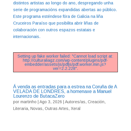
distintos artistas ao longo do ano, despregando unha
serie de programacións expandidas abertas ao público.
Este programa esténdese fóra de Galicia na liña
Cruceiros Paraíso que posibilita abrir liñas de
colaboración con outros espazos estatais e
internacionais.
Setting up fake worker failed: "Cannot load script at:
http://culturaliagz.com/wp-content/plugins/pdf-
embedder/assets/js/pdfjs/pdf.worker.min.js?
ver=2.2.228".
Á venda as entradas para a estrea na Coruña de A
VELADA DE LONDRES, a homenaxe a Manuel
Lourenzo de ButacaZero
por
martinho
|
Ago 3, 2026
|
Autores/as
,
Creación
,
Literaria
,
Novas
,
Outras Artes
,
Xeral