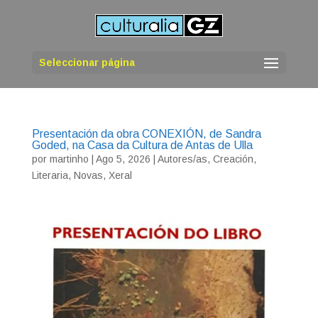
Seleccionar página
Presentación da obra CONEXIÓN, de Sandra
Goded, na Casa da Cultura de Antas de Ulla
por
martinho
|
Ago 5, 2026
|
Autores/as
,
Creación
,
Literaria
,
Novas
,
Xeral