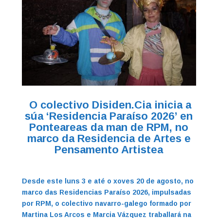
O colectivo Disiden.Cia inicia a
súa ‘Residencia Paraíso 2026’ en
Ponteareas da man de RPM, no
marco
da Residencia de Artes e
Pensamento Artistea
Desde este luns 3 e até o xoves 20 de agosto, no
marco das Residencias Paraíso 2026, impulsadas
por RPM, o colectivo navarro-galego formado por
Martina Los Arcos e Marcia Vázquez traballará na