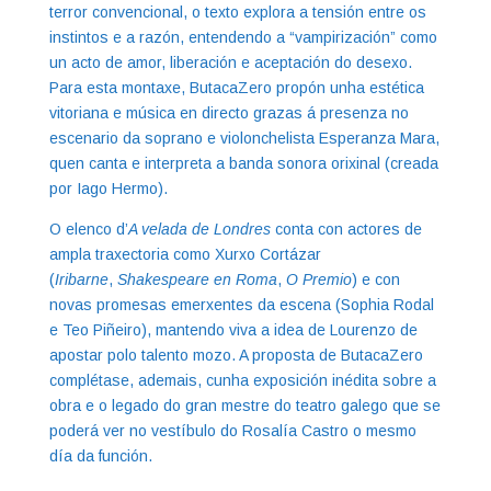
terror convencional, o texto explora a tensión entre os
instintos e a razón, entendendo a “vampirización” como
un acto de amor, liberación e aceptación do desexo.
Para esta montaxe, ButacaZero propón unha estética
vitoriana e música en directo grazas á presenza no
escenario da soprano e violonchelista Esperanza Mara,
quen canta e interpreta a banda sonora orixinal (creada
por Iago Hermo).
O elenco d’
A velada de Londres
conta con actores de
ampla traxectoria como Xurxo Cortázar
(
Iribarne
,
Shakespeare en Roma
,
O Premio
) e con
novas promesas emerxentes da escena (Sophia Rodal
e Teo Piñeiro), mantendo viva a idea de Lourenzo de
apostar polo talento mozo. A proposta de ButacaZero
complétase, ademais, cunha exposición inédita sobre a
obra e o legado do gran mestre do teatro galego que se
poderá ver no vestíbulo do Rosalía Castro o mesmo
día da función.