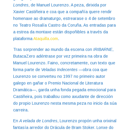
Londres
, de Manuel Lourenzo. A peza, dirixida por
Xavier Castiñeira e coa que a compañía quere rendir
homenaxe ao dramaturgo, estrearase o 4 de setembro
no Teatro Rosalía Castro da Coruña. As entradas para
a estrea da montaxe están dispoñibles a través da
plataforma
Ataquilla.com
.
Tras sorprender ao mundo da escena con
IRIBARNE
,
ButacaZero adéntrase por vez primeira na obra de
Manuel Lourenzo. Faino, concretamente, cun texto que
forma parte de
Veladas Indecentes
—obra coa que
Lourenzo se converteu no 1997 no primeiro autor
galego en gañar o Premio Nacional de Literatura
Dramática—, garda unha fonda pegada emocional para
Castiñeira, pois traballou como axudante de dirección
do propio Lourenzo nesta mesma peza no inicio da súa
carreira.
En
A velada de Londres
, Lourenzo propón unha orixinal
fantasía arredor do Drácula de Bram Stoker. Lonxe do