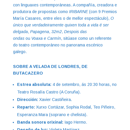
con linguaxes contemporáneas. A compañía, creadora e
produtora de propostas como
IRIBARNE
(con 9 Premios
María Casares, entre eles o de mellor espectáculo),
O
único que verdadeiramente quixen toda a vida é ser
delgada
,
Papagena
,
32m2
,
Despois das
ondas
ou
Voaxa e Carmín
, sitúase como un referente
do teatro contemporáneo no panorama escénico
galego.
SOBRE A VELADA DE LONDRES, DE
BUTACAZERO
Estrea absoluta:
4 de setembro, ás 20:30 horas, no
Teatro Rosalía Castro (A Coruña).
Dirección:
Xavier Castiñeira.
Reparto:
Xurxo Cortázar, Sophia Rodal, Teo Piñeiro,
Esperanza Mara (soprano e chelista).
Banda sonora orixinal:
Iago Hermo.
Deseño de luz:
Violeta Martínez.