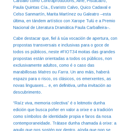
Carballo como Contraproducións, Ainé, Pistacatro,
Paula Quintas Cía., Evaristo Calvo, Quico Cadaval e
Celso Sanmartín, Marita Martínez ou Galeatro –esta
última, en tándem artístico con Xarope Tulú e a Premio
Nacional de Literatura Dramática Paula Carballeira–.
Cabe destacar que, fiel á súa vocación de apertura, con
propostas transversais e inclusivas para o goce de
todos os públicos, neste #FIOT34 moitas das grandes
propostas están orientadas a todos os públicos, non
exclusivamente adultos, como é o caso das
marabillosas
Matres
ou
Farra
. Un ano máis, haberá
espazo para o risco, os clásicos, os emerxentes, as
novas linguaxes… e, en definitiva, unha invitación ao
descubrimento.
“Raíz viva, memoria colectiva” é o leitmotiv dunha
edición que busca poñer en valor a orixe e a tradición
como símbolos de identidade propia e faros da nosa
contemporaneidade. Trátase dunha chamada á orixe: a
aquilo que nos sostén por dentro, aínda que non se