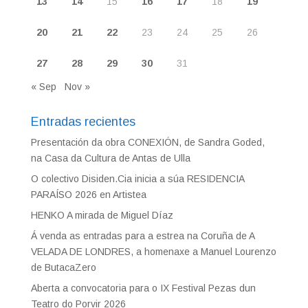
13
14
15
16
17
18
19
20
21
22
23
24
25
26
27
28
29
30
31
« Sep
Nov »
Entradas recientes
Presentación da obra CONEXIÓN, de Sandra Goded,
na Casa da Cultura de Antas de Ulla
O colectivo Disiden.Cia inicia a súa RESIDENCIA
PARAÍSO 2026 en Artistea
HENKO A mirada de Miguel Díaz
Á venda as entradas para a estrea na Coruña de A
VELADA DE LONDRES, a homenaxe a Manuel Lourenzo
de ButacaZero
Aberta a convocatoria para o IX Festival Pezas dun
Teatro do Porvir 2026