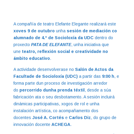
A compañía de teatro Elefante Elegante realizará este
xoves 9 de outubro
unha
sesión de mediación co
alumnado de 4.º de Socioloxía da UDC
dentro do
proxecto
PATA DE ELEFANTE
, unha iniciativa que
une
teatro, reflexión social e creatividade no
ámbito educativo
.
A actividade desenvolverase no
Salón de Actos da
Facultade de Socioloxía (UDC)
a partir das
9
:00 h
, e
forma parte dun proceso de investigación arredor
do
percorrido dunha prenda téxtil
, desde a súa
fabricación ata o seu desbotamento. A sesión incluirá
dinámicas participativas, xogos de rol e unha
instalación artística, co acompañamento dos
docentes
José A. Cortés
e
Carlos Diz
, do grupo de
innovación docente
ACHEGA
.