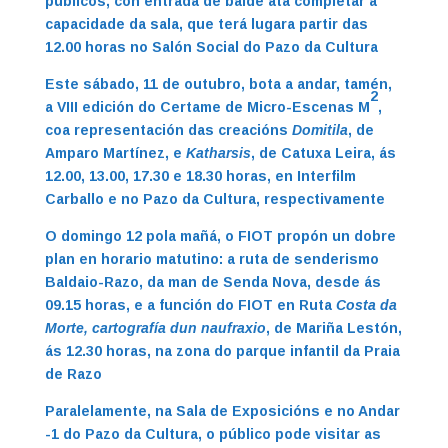
públicos, con entrada de balde ata completar a
capacidade da sala, que terá lugara partir das
12.00 horas no Salón Social do Pazo da Cultura
Este sábado, 11 de outubro, bota a andar, tamén,
2
a VIII edición do Certame de Micro-Escenas M
,
coa representación das creacións
Domitila
, de
Amparo Martínez, e
Katharsis
, de Catuxa Leira, ás
12.00, 13.00, 17.30 e 18.30 horas, en Interfilm
Carballo e no Pazo da Cultura, respectivamente
O domingo 12 pola mañá, o FIOT propón un dobre
plan en horario matutino: a ruta de senderismo
Baldaio-Razo, da man de Senda Nova, desde ás
09.15 horas, e a función do FIOT en Ruta
Costa da
Morte, cartografía dun naufraxio
, de Mariña Lestón,
ás 12.30 horas, na zona do parque infantil da Praia
de Razo
Paralelamente, na Sala de Exposicións e no Andar
-1 do Pazo da Cultura, o público pode visitar as