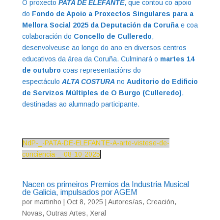
O proxecto
PATA DE ELEFANTE
, que contou co apoio
do
Fondo de Apoio a Proxectos Singulares para a
Mellora Social 2025 da Deputación da Coruña
e coa
colaboración do
Concello de Culleredo
,
desenvolveuse ao longo do ano en diversos centros
educativos da área da Coruña. Culminará o
martes 14
de outubro
coas representacións do
espectáculo
ALTA COSTURA
no
Auditorio do Edificio
de Servizos Múltiples de O Burgo (Culleredo)
,
destinadas ao alumnado participante.
NdP-_-PATA-DE-ELEFANTE-A-arte-vistese-de-
conciencia-_-08-10-2025
Nacen os primeiros Premios da Industria Musical
de Galicia, impulsados por AGEM
por
martinho
|
Oct 8, 2025
|
Autores/as
,
Creación
,
Novas
,
Outras Artes
,
Xeral