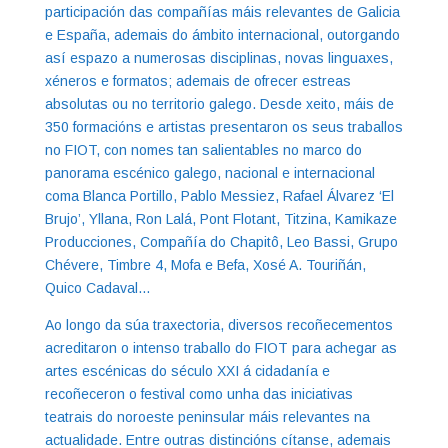
participación das compañías máis relevantes de Galicia
e España, ademais do ámbito internacional, outorgando
así espazo a numerosas disciplinas, novas linguaxes,
xéneros e formatos; ademais de ofrecer estreas
absolutas ou no territorio galego. Desde xeito, máis de
350 formacións e artistas presentaron os seus traballos
no FIOT, con nomes tan salientables no marco do
panorama escénico galego, nacional e internacional
coma Blanca Portillo, Pablo Messiez, Rafael Álvarez ‘El
Brujo’, Yllana, Ron Lalá, Pont Flotant, Titzina, Kamikaze
Producciones, Compañía do Chapitô, Leo Bassi, Grupo
Chévere, Timbre 4, Mofa e Befa, Xosé A. Touriñán,
Quico Cadaval…
Ao longo da súa traxectoria, diversos recoñecementos
acreditaron o intenso traballo do FIOT para achegar as
artes escénicas do século XXI á cidadanía e
recoñeceron o festival como unha das iniciativas
teatrais do noroeste peninsular máis relevantes na
actualidade. Entre outras distincións cítanse, ademais