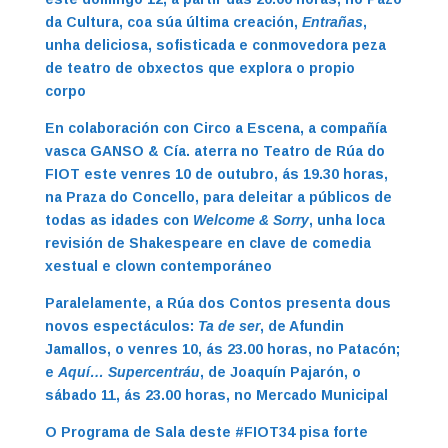
da Cultura, coa súa última creación,
Entrañas
,
unha deliciosa, sofisticada e conmovedora peza
de teatro de obxectos que explora o propio
corpo
En colaboración con Circo a Escena, a compañía
vasca GANSO & Cía. aterra no Teatro de Rúa do
FIOT este venres 10 de outubro, ás 19.30 horas,
na Praza do Concello, para deleitar a públicos de
todas as idades con
Welcome & Sorry
, unha loca
revisión de Shakespeare en clave de comedia
xestual e clown contemporáneo
Paralelamente, a Rúa dos Contos presenta dous
novos espectáculos:
Ta de ser
, de Afundin
Jamallos, o venres 10, ás 23.00 horas, no Patacón;
e
Aquí… Supercentráu
, de Joaquín Pajarón, o
sábado 11, ás 23.00 horas, no Mercado Municipal
O Programa de Sala deste #FIOT34 pisa forte