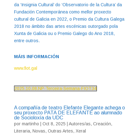
da ‘Insignia Cultural’ do ‘Observatorio de la Cultura’ da
Fundación Contemporánea como mellor proxecto
cultural de Galicia en 2022, o Premio da Cultura Galega
2018 no ámbito das artes escénicas outorgado pola
Xunta de Galicia ou o Premio Galego do Ano 2018,
entre outros.
MÁIS INFORMACIÓN
www.fiot.gal
2025.10.08.NP-Terceira-Semana-FIOT34
A compañía de teatro Elefante Elegante achega o
seu proxecto PATA DE ELEFANTE ao alumnado
de Socioloxía da UDC
por
martinho
|
Oct 8, 2025
|
Autores/as
,
Creación
,
Literaria
,
Novas
,
Outras Artes
,
Xeral