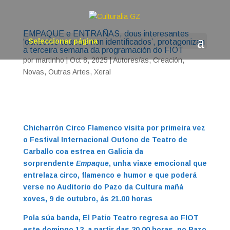
EMPAQUE e ENTRAÑAS, dous interesantes
Seleccionar página
‘obxectos teatrais non identificados’, protagonizan
a terceira semana da programación do FIOT
por
martinho
|
Oct 8, 2025
|
Autores/as
,
Creación
,
Novas
,
Outras Artes
,
Xeral
Chicharrón Circo Flamenco visita por primeira vez
o Festival Internacional Outono de Teatro de
Carballo coa estrea en Galicia da
sorprendente
Empaque
, unha viaxe emocional que
entrelaza circo, flamenco e humor e que poderá
verse no Auditorio do Pazo da Cultura mañá
xoves, 9 de outubro, ás 21.00 horas
Pola súa banda, El Patio Teatro regresa ao FIOT
este domingo 12, a partir das 20.00 horas, no Pazo