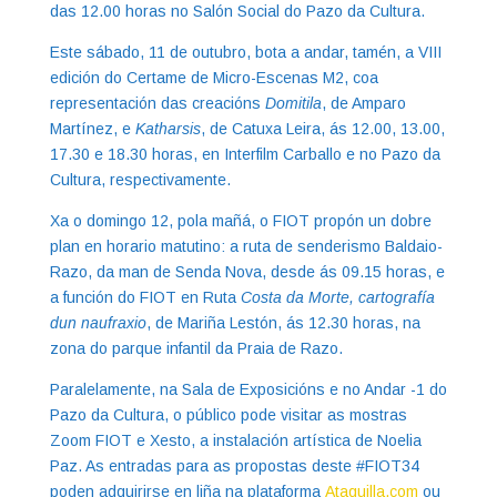
das 12.00 horas no Salón Social do Pazo da Cultura.
Este sábado, 11 de outubro, bota a andar, tamén, a VIII
edición do Certame de Micro-Escenas M2, coa
representación das creacións
Domitila
, de Amparo
Martínez, e
Katharsis
, de Catuxa Leira, ás 12.00, 13.00,
17.30 e 18.30 horas, en Interfilm Carballo e no Pazo da
Cultura, respectivamente.
Xa o domingo 12, pola mañá, o FIOT propón un dobre
plan en horario matutino: a ruta de senderismo Baldaio-
Razo, da man de Senda Nova, desde ás 09.15 horas, e
a función do FIOT en Ruta
Costa da Morte, cartografía
dun naufraxio
, de Mariña Lestón, ás 12.30 horas, na
zona do parque infantil da Praia de Razo.
Paralelamente, na Sala de Exposicións e no Andar -1 do
Pazo da Cultura, o público pode visitar as mostras
Zoom FIOT e Xesto, a instalación artística de Noelia
Paz. As entradas para as propostas deste #FIOT34
poden adquirirse en liña na plataforma
Ataquilla.com
ou