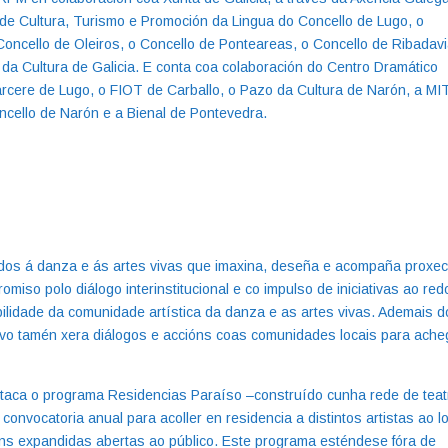
 de Cultura, Turismo e Promoción da Lingua do Concello de Lugo, o
Concello de Oleiros, o Concello de Ponteareas, o Concello de Ribadavi
a Cultura de Galicia. E conta coa colaboración do Centro Dramático
árcere de Lugo, o FIOT de Carballo, o Pazo da Cultura de Narón, a MI
ncello de Narón e a Bienal de Pontevedra.
lados á danza e ás artes vivas que imaxina, deseña e acompaña proxe
miso polo diálogo interinstitucional e co impulso de iniciativas ao red
bilidade da comunidade artística da danza e as artes vivas. Ademais d
ivo tamén xera diálogos e accións coas comunidades locais para ache
staca o programa Residencias Paraíso –construído cunha rede de tea
onvocatoria anual para acoller en residencia a distintos artistas ao l
ns expandidas abertas ao público. Este programa esténdese fóra de