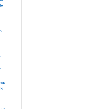
de
o
un
n,
o
onou
lo
&
a de