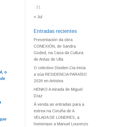
31
« Jul
Entradas recientes
Presentación da obra
CONEXIÓN, de Sandra
Goded, na Casa da Cultura
de Antas de Ulla
O colectivo Disiden.Cia inicia
M, o
a súa RESIDENCIA PARAÍSO
 de
2026 en Artistea
HENKO A mirada de Miguel
Díaz
a
Á venda as entradas para a
estrea na Coruña de A
VELADA DE LONDRES, a
 que
homenaxe a Manuel Lourenzo