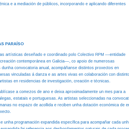
cénica e a mediación de públicos, incorporando e aplicando diferentes
AS PARAÍSO
as artísticas deseñado e coordinado polo Colectivo RPM ––entidade
 creación contemporánea en Galicia––, co apoio de numerosas
vés dunha convocatoria anual, acompáñanse distintos proxectos en
guesas vinculadas á danza e as artes vivas en colaboración con distint
tistas en residencias de investigación, creación e técnicas.
publícase a comezos de ano e deixa aproximadamente un mes para a
alegas, estatais e portuguesas. As artistas seleccionadas na convocat
emanas no espazo de acollida e reciben unha dotación económica de e
xecto.
ase unha programación expandida específica para acompañar cada un
 expandida fai referencia aos desbordamentos naturais de cada proce