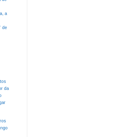
a, a
T de
ctos
or da
o
gar
tros
ongo