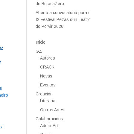
de ButacaZero
Aberta a convocatoria para o
IX Festival Pezas dun Teatro
do Porvir 2026
Inicio
a:
GZ
Autores
e
CRACK
Novas
Eventos
as
Creación
neiro
Literaria
Outras Artes
Colaboracións
AdolfinArt
 a