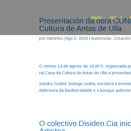
Inicio
GZ
Presentación da obra CON
Cultura de Antas de Ulla
por
martinho
|
Ago 5, 2026
|
Autores/as
,
Creación
O venres 14 de agosto ás 18,00 h, organizada p
na Casa da Cultura de Antas de Ulla a presenta
Sandra Goded, bióloga, poeta, escritora e inves
defensora da biodiversidade e o bosque autócto
O colectivo Disiden.Cia i