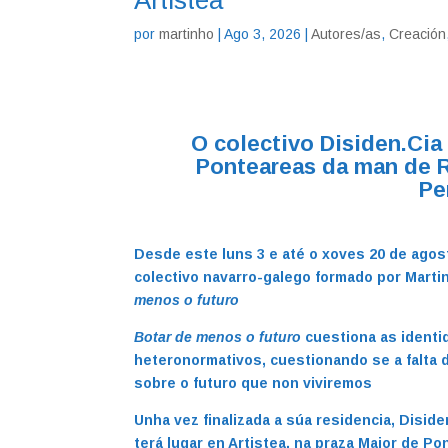
Artistea
por
martinho
|
Ago 3, 2026
|
Autores/as
,
Creación
O colectivo Disiden.Cia 
Ponteareas da man de 
Pe
Desde este luns 3 e até o xoves 20 de agos
colectivo navarro-galego formado por Marti
menos o futuro
Botar de menos o futuro
cuestiona as identid
heteronormativos, cuestionando se a falta 
sobre o futuro que non viviremos
Unha vez finalizada a súa residencia, Disid
terá lugar en Artistea, na praza Maior de P