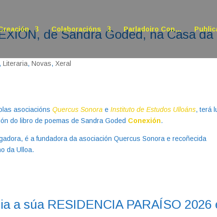
Creación
Colaboracións
Parladoiro Con…
Public
EXIÓN, de Sandra Goded, na Casa da
,
Literaria
,
Novas
,
Xeral
olas asociacións
Quercus Sonora
e
Instituto de Estudos Ulloáns
, terá 
ción do libro de poemas de Sandra Goded
Conexión
.
tigadora, é a fundadora da asociación Quercus Sonora e recoñecida
no da Ulloa.
nicia a súa RESIDENCIA PARAÍSO 2026