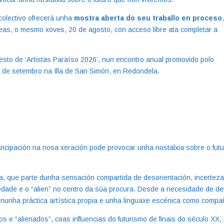
 colectivo ofrecerá unha
mostra aberta do seu traballo en proceso
reas, o mesmo xoves, 20 de agosto, con acceso libre ata completar a
resto de ‘Artistas Paraíso 2026’, nun encontro anual promovido polo
0 de setembro na Illa de San Simón, en Redondela.
ancipación na nosa xeración pode provocar unha nostalxia sobre o fut
ia, que parte dunha sensación compartida de desorientación, incerteza
dade e o “alien” no centro da súa procura. Desde a necesidade de de
 nunha práctica artística propia e unha linguaxe escénica como compa
s e “alienados”, coas influencias do futurismo de finais do século XX,