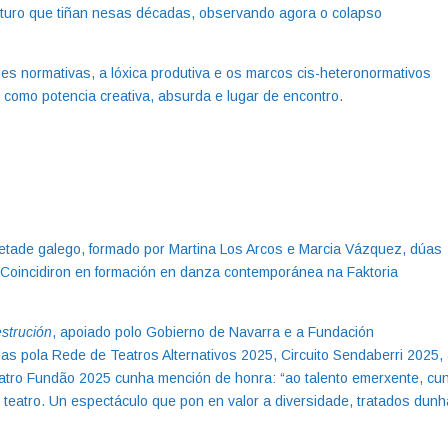
futuro que tiñan nesas décadas, observando agora o colapso
es normativas, a lóxica produtiva e os marcos cis-heteronormativos
 como potencia creativa, absurda e lugar de encontro.
metade galego, formado por Martina Los Arcos e Marcia Vázquez, dúas
 Coincidiron en formación en danza contemporánea na Faktoria
strución
, apoiado polo Gobierno de Navarra e a Fundación
s pola Rede de Teatros Alternativos 2025, Circuito Sendaberri 2025,
eatro Fundão 2025 cunha mención de honra: “ao talento emerxente, cu
e teatro. Un espectáculo que pon en valor a diversidade, tratados dunh