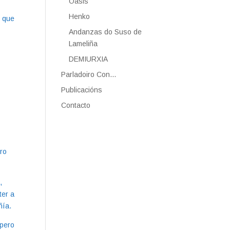
Oasis
Henko
, que
Andanzas do Suso de
Lameliña
DEMIURXIA
Parladoiro Con…
Publicacións
Contacto
uro
,
ter a
ñía.
 pero