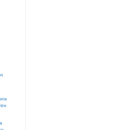
os
oria
ntre
ha
so