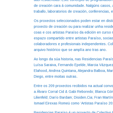
de creación cara á comunidade. Nalgúns casos, 
traballo, laboratorios de creación, conferencias, 
Os proxectos seleccionados poden estar en distint
proxecto de creación ou para realizar unha resi
coas e cos artistas Paraíso da edición en curso 
espazo compartido entre artistas Paraíso, soci
colaboradores e profesionais independentes. Co
arquivo histórico que se amplía ano tras ano.
Ao longo da súa historia, nas Residencias Paraíso
Luísa Saraiva, Fernando Epelde, Marcia Vázque
Elahood, Andrea Quintana, Alejandra Balboa, María
Diego, entre moitas outras.
Entre os 209 proxectos recibidos na actual convo
a Álvaro Corral Cid & Gabi Reboredo; Blanca Gó
Lilienfeld; Darío Bardam; Disiden.Cia; Fran Mar
Ismael Eirexas Romeü como ‘Artistas Paraíso 20
Residencias Paraíso é un proxecto de Colectivo 