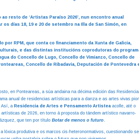
o ao resto de ‘Artistas Paraíso 2026’, nun encontro anual
 os días 18, 19 e 20 de setembro na Illa de San Simón, en
o por RPM, que conta co financiamento da Xunta de Galicia,
ulturais, e das distintas institucións coprodutoras do program
ngua do Concello de Lugo, Concello de Vimianzo, Concello de
 Ponteareas, Concello de Ribadavia, Deputación de Pontevedra 
agosto, en Ponteareas, a súa andaina na décima edición das Residenci
ma anual de residencias artísticas para a danza e as artes vivas pio
. Así, a
Residencia de Artes e Pensamento Artistea
acolle, até o
artísticas de 2026, en torno á proposta do tándem artístico navarro-
ázquez, que ten por título
Botar de menos o futuro
.
 a lóxica produtiva e os marcos cis-heteronormativos, cuestionando se
vocar unha nostalxia sobre o futuro que non viviremos.