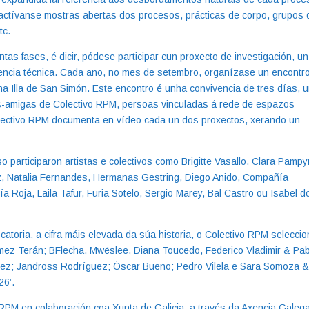
actívanse mostras abertas dos procesos, prácticas de corpo, grupos 
etc.
as fases, é dicir, pódese participar cun proxecto de investigación, un
dencia técnica. Cada ano, no mes de setembro, organízase un encontr
na Illa de San Simón. Este encontro é unha convivencia de tres días, 
as-amigas de Colectivo RPM, persoas vinculadas á rede de espazos
lectivo RPM documenta en vídeo cada un dos proxectos, xerando un
 participaron artistas e colectivos como Brigitte Vasallo, Clara Pampy
z, Natalia Fernandes, Hermanas Gestring, Diego Anido, Compañía
 Roja, Laila Tafur, Furia Sotelo, Sergio Marey, Bal Castro ou Isabel d
catoria, a cifra máis elevada da súa historia, o Colectivo RPM selecci
mez Terán; BFlecha, Mwëslee, Diana Toucedo, Federico Vladimir & Pab
tínez; Jandross Rodríguez; Óscar Bueno; Pedro Vilela e Sara Somoza 
26’.
RPM en colaboración coa Xunta de Galicia, a través da Axencia Galeg