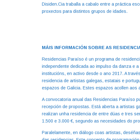
Disiden.Cia traballa a cabalo entre a práctica es
proxectos para distintos grupos de idades.
MÁIS INFORMACIÓN SOBRE AS RESIDENCI
Residencias Paraíso é un programa de residenci
independente dedicada ao impulso da danza e a
institucións, en activo desde o ano 2017. A tra
residencia de artistas galegas, estatais e portu
espazos de Galicia. Estes espazos acollen aos ar
A convocatoria anual das Residencias Paraíso 
recepción de propostas. Está aberta a artistas g
realizan unha residencia de entre dúas e tres s
1.500 e 3.000 €, segundo as necesidades do pro
Paralelamente, en diálogo coas artistas, deséñ
das residencias. Este concepto de programación