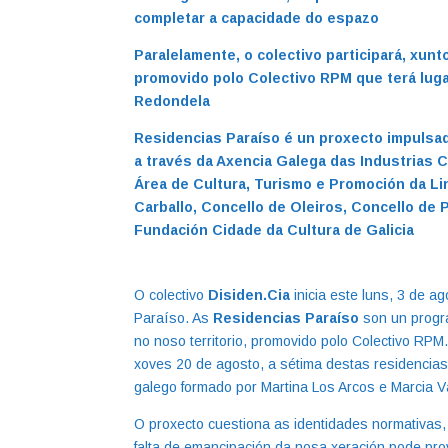
completar a capacidade do espazo
Paralelamente, o colectivo participará, xunt
promovido polo Colectivo RPM que terá lugar
Redondela
Residencias Paraíso é un
proxecto impulsad
a
través da Axencia Galega das Industrias C
Área de Cultura, Turismo e Promoción da Li
Carballo, Concello de Oleiros, Concello de
Fundación Cidade da Cultura de Galicia
O colectivo
Disiden.Cia
inicia este luns, 3 de 
Paraíso. As
Residencias Paraíso
son un progra
no noso territorio, promovido polo Colectivo RPM
xoves 20 de agosto, a sétima destas residencias 
galego formado por Martina Los Arcos e Marcia V
O proxecto cuestiona as identidades normativas,
falta de emancipación da nosa xeración pode pro