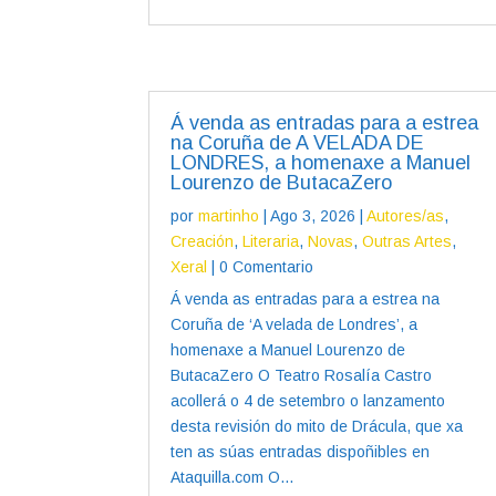
Á venda as entradas para a estrea
na Coruña de A VELADA DE
LONDRES, a homenaxe a Manuel
Lourenzo de ButacaZero
por
martinho
|
Ago 3, 2026
|
Autores/as
,
Creación
,
Literaria
,
Novas
,
Outras Artes
,
Xeral
| 0 Comentario
Á venda as entradas para a estrea na
Coruña de ‘A velada de Londres’, a
homenaxe a Manuel Lourenzo de
ButacaZero O Teatro Rosalía Castro
acollerá o 4 de setembro o lanzamento
desta revisión do mito de Drácula, que xa
ten as súas entradas dispoñibles en
Ataquilla.com O...