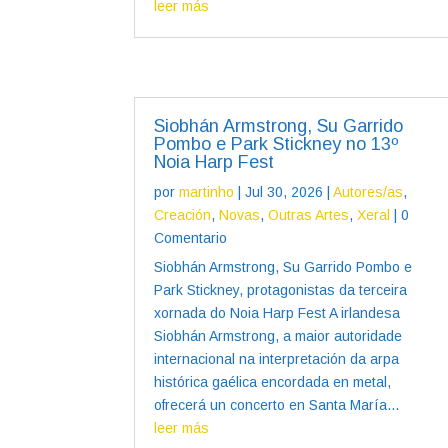
leer más
Siobhán Armstrong, Su Garrido
Pombo e Park Stickney no 13º
Noia Harp Fest
por
martinho
|
Jul 30, 2026
|
Autores/as
,
Creación
,
Novas
,
Outras Artes
,
Xeral
| 0
Comentario
Siobhán Armstrong, Su Garrido Pombo e
Park Stickney, protagonistas da terceira
xornada do Noia Harp Fest A irlandesa
Siobhán Armstrong, a maior autoridade
internacional na interpretación da arpa
histórica gaélica encordada en metal,
ofrecerá un concerto en Santa María...
leer más