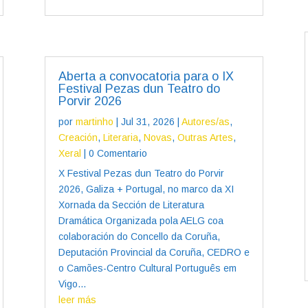
Aberta a convocatoria para o IX
Festival Pezas dun Teatro do
Porvir 2026
por
martinho
|
Jul 31, 2026
|
Autores/as
,
Creación
,
Literaria
,
Novas
,
Outras Artes
,
Xeral
| 0 Comentario
X Festival Pezas dun Teatro do Porvir
2026, Galiza + Portugal, no marco da XI
Xornada da Sección de Literatura
Dramática Organizada pola AELG coa
colaboración do Concello da Coruña,
Deputación Provincial da Coruña, CEDRO e
o Camões-Centro Cultural Português em
Vigo...
leer más