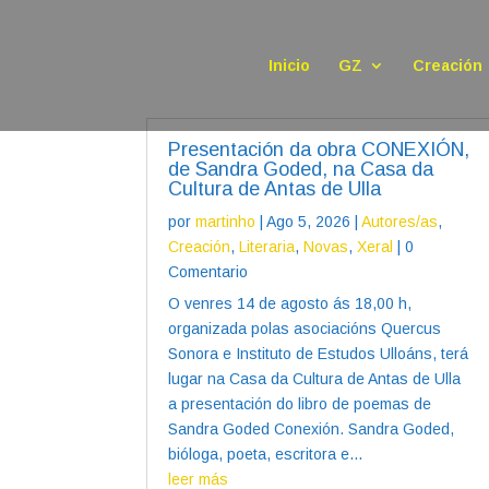
Inicio
GZ
Creación
Presentación da obra CONEXIÓN,
de Sandra Goded, na Casa da
Cultura de Antas de Ulla
por
martinho
|
Ago 5, 2026
|
Autores/as
,
Creación
,
Literaria
,
Novas
,
Xeral
| 0
Comentario
O venres 14 de agosto ás 18,00 h,
organizada polas asociacións Quercus
Sonora e Instituto de Estudos Ulloáns, terá
lugar na Casa da Cultura de Antas de Ulla
a presentación do libro de poemas de
Sandra Goded Conexión. Sandra Goded,
bióloga, poeta, escritora e...
leer más