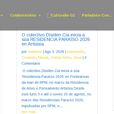
Colaboracións
Parladoiro Con…
O colectivo Disiden.Cia inicia a
súa RESIDENCIA PARAÍSO 2026
en Artistea
por
martinho
|
Ago 3, 2026
|
Autores/as
,
Creación
,
Novas
,
Outras Artes
,
Xeral
| 0
Comentario
O colectivo Disiden.Cia inicia a súa
‘Residencia Paraíso 2026’ en Ponteareas
da man de RPM, no marco da Residencia
de Artes e Pensamento Artistea Desde
este luns 3 e até o xoves 20 de agosto, no
marco das Residencias Paraíso 2026,
impulsadas por RPM, o...
leer más