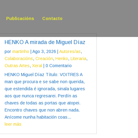
Publicacións
Contacto
HENKO A mirada de Miguel Díaz
por
martinho
|
Ago 3, 2026
|
Autores/as
,
Colaboracións
,
Creación
,
Henko
,
Literaria
,
Outras Artes
,
Xeral
| 0 Comentario
HENKO Miguel Díaz Título: VOITRES A
man que procura e se sabe non querida,
que estendida é ignorada, sinala lugares
aos que nunca regresarei. Perdín as
chaves de todas as portas que atopei.
Encontro chaves que non abren nada.
Anícome nunha habitación coas...
leer más