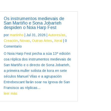
Os instrumentos medievais de
San Martiño e Sona Jobarteh
despiden o Noia Harp Fest
por
martinho
|
Jul 31, 2026
|
Autores/as
,
Creación
,
Novas
,
Outras Artes
,
Xeral
| 0
Comentario
O Noia Harp Fest pecha a súa 13ª edición
coa réplica dos instrumentos medievais de
San Martiño e o directo de Sona Jobarteh,
a primeira muller solista de kora en sete
séculos Manuel Vilas e a agrupación
Entrebescant farán soar na Igrexa de San
Francisco as réplicas...
leer más