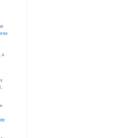
as
uras
, o
ex
,
ón
 de