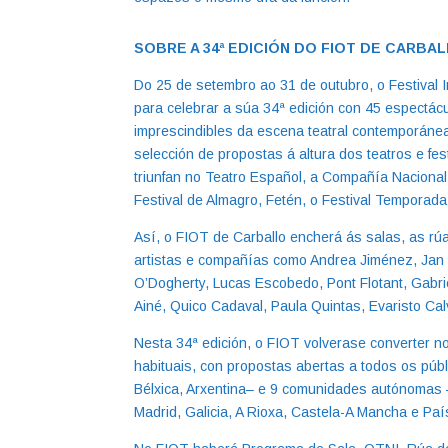
SOBRE A 34ª EDICIÓN DO FIOT DE CARBA
Do 25 de setembro ao 31 de outubro, o Festival 
para celebrar a súa 34ª edición con 45 espectácu
imprescindibles da escena teatral contemporáne
selección de propostas á altura dos teatros e f
triunfan no Teatro Español, a Compañía Nacional 
Festival de Almagro, Fetén, o Festival Temporada
Así, o FIOT de Carballo encherá ás salas, as rú
artistas e compañías como Andrea Jiménez, Jan 
O’Dogherty, Lucas Escobedo, Pont Flotant, Gabr
Ainé, Quico Cadaval, Paula Quintas, Evaristo Cal
Nesta 34ª edición, o FIOT volverase converter n
habituais, con propostas abertas a todos os púb
Bélxica, Arxentina– e 9 comunidades autónomas
Madrid, Galicia, A Rioxa, Castela-A Mancha e Pa