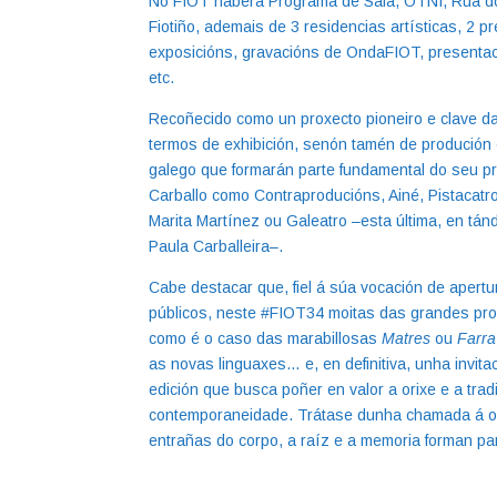
No FIOT haberá Programa de Sala, OTNI, Rúa do
Fiotiño, ademais de 3 residencias artísticas, 2 
exposicións, gravacións de OndaFIOT, presentaci
etc.
Recoñecido como un proxecto pioneiro e clave da 
termos de exhibición, senón tamén de produción
galego que formarán parte fundamental do seu pr
Carballo como Contraproducións, Ainé, Pistacatr
Marita Martínez ou Galeatro –esta última, en tán
Paula Carballeira–.
Cabe destacar que, fiel á súa vocación de apertu
públicos, neste #FIOT34 moitas das grandes pro
como é o caso das marabillosas
Matres
ou
Farra
as novas linguaxes… e, en definitiva, unha invita
edición que busca poñer en valor a orixe e a tra
contemporaneidade. Trátase dunha chamada á ori
entrañas do corpo, a raíz e a memoria forman pa