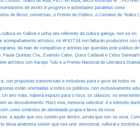
s Contos, Teatro de Rúa, FIOT en Ruta, Micro-escenas M
, FIOTeen
presentacións de
works in progress
e actividades paralelas como
óns de libros, conversas, o Premio do Público, o Certame de Teatro L
cultura en Galicia e unha cita referente da cultura galega, non só en
 e acompañamento artístico, no #FIOT34 non faltarán producións con 
ograma, da man de compañías e artistas tan queridas polo público de
o, Paula Quintas Cía., Evaristo Calvo, Quico Cadaval e Celso Sanmartí
dem artístico con Xarope Tulú e a Premio Nacional de Literatura Dramá
ra, con propostas transversais e inclusivas para o goce de todos os
postas están orientadas a todos os públicos, non exclusivamente adul
. Un ano máis, haberá espazo para o risco, os clásicos, os emerxente
ción ao descubrimento.“Raíz viva, memoria colectiva” é o leitmotiv dun
dición como símbolos de identidade propia e faros da nosa
xe: a aquilo que nos sostén por dentro, aínda que non se vexa. Co
rte desa anatomía común que nos une: emocional, cultural e escénica