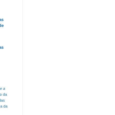
as
 de
as
me a
zo da
das
la da