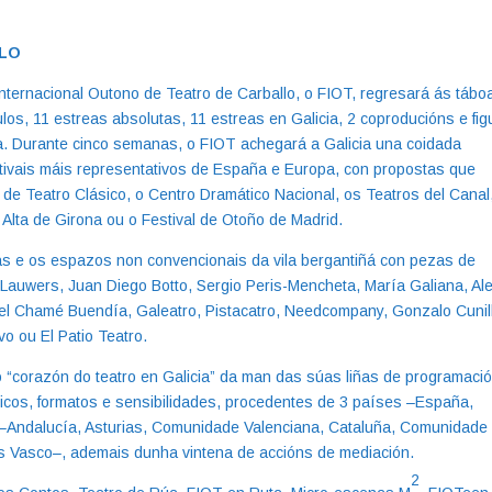
LLO
Internacional Outono de Teatro de Carballo, o FIOT, regresará ás tábo
los, 11 estreas absolutas, 11 estreas en Galicia, 2 coproducións e fig
a. Durante cinco semanas, o FIOT achegará a Galicia una coidada
estivais máis representativos de España e Europa, con propostas que
de Teatro Clásico, o Centro Dramático Nacional, os Teatros del Canal
 Alta de Girona ou o Festival de Otoño de Madrid.
as e os espazos non convencionais da vila bergantiñá con pezas de
Lauwers, Juan Diego Botto, Sergio Peris-Mencheta, María Galiana, Al
iel Chamé Buendía, Galeatro, Pistacatro, Needcompany, Gonzalo Cunill
vo ou El Patio Teatro.
o “corazón do teatro en Galicia” da man das súas liñas de programaci
licos, formatos e sensibilidades, procedentes de 3 países –España,
 –Andalucía, Asturias, Comunidade Valenciana, Cataluña, Comunidade
ís Vasco–, ademais dunha vintena de accións de mediación.
2