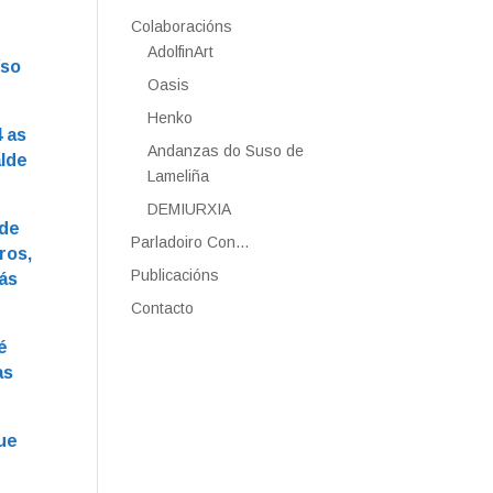
Colaboracións
AdolfinArt
íso
Oasis
Henko
 as
Andanzas do Suso de
alde
Lameliña
DEMIURXIA
 de
Parladoiro Con…
ros,
Publicacións
ás
Contacto
é
as
que