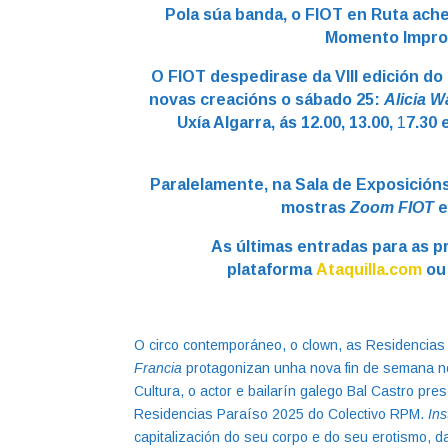
Pola súa banda, o FIOT en Ruta ache
Momento Impro,
O FIOT despedirase da VIII edición d
novas creacións o sábado 25:
Alicia W
Uxía Algarra, ás 12.00, 13.00,
1
7.30 
Paralelamente, na Sala de Exposicións 
mostras
Zoom FIOT
As últimas entradas para as p
plataforma
Ataquilla.com
ou 
O circo contemporáneo, o clown, as Residencias
Francia
protagonizan unha nova fin de semana no
Cultura, o actor e bailarín galego Bal Castro pr
Residencias Paraíso 2025 do Colectivo RPM.
In
capitalización do seu corpo e do seu erotismo, d