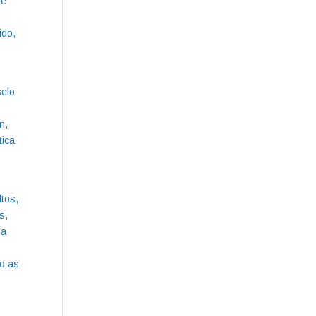
 e
ido,
selo
n,
tica
tos,
s,
ha
mo as
.