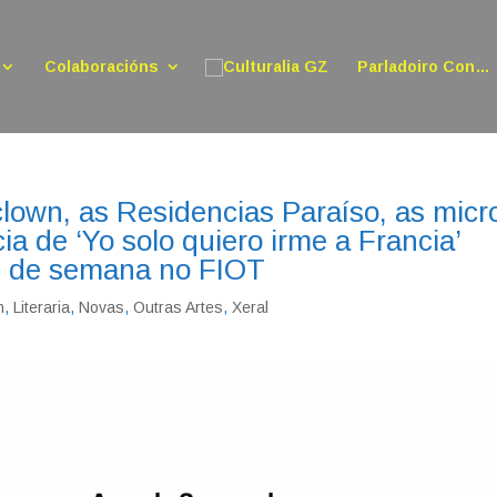
Colaboracións
Parladoiro Con…
lown, as Residencias Paraíso, as micr
ia de ‘Yo solo quiero irme a Francia’
in de semana no FIOT
n
,
Literaria
,
Novas
,
Outras Artes
,
Xeral