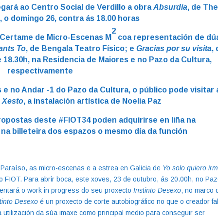
gará ao Centro Social de Verdillo a obra
Absurdia
, de The
 o domingo 26, contra ás 18.00 horas
2
o Certame de Micro-Escenas M
coa representación de dú
ants To
,
de Bengala Teatro Físico; e
Gracias por su visita
,
e 18.30h, na Residencia de Maiores e no Pazo da Cultura,
respectivamente
e no Andar -1 do Pazo da Cultura, o público pode visitar 
e
Xesto
, a instalación artística de Noelia Paz
ropostas deste #FIOT34 poden adquirirse en liña na
na billeteira dos espazos o mesmo día da función
 Paraíso, as micro-escenas e a estrea en Galicia de
Yo solo quiero ir
 FIOT. Para abrir boca, este xoves, 23 de outubro, ás 20.00h, no Pa
esentará o work in progress do seu proxecto
Instinto Desexo
, no marco 
stinto Desexo
é un proxecto de corte autobiográfico no que o creador fa
a utilización da súa imaxe como principal medio para conseguir ser