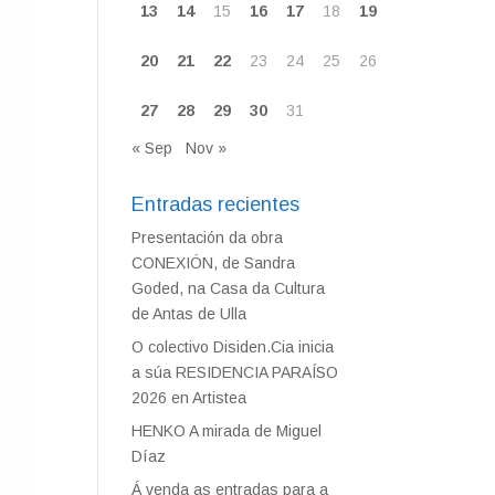
13
14
15
16
17
18
19
20
21
22
23
24
25
26
27
28
29
30
31
« Sep
Nov »
Entradas recientes
Presentación da obra
CONEXIÓN, de Sandra
Goded, na Casa da Cultura
de Antas de Ulla
O colectivo Disiden.Cia inicia
a súa RESIDENCIA PARAÍSO
2026 en Artistea
HENKO A mirada de Miguel
Díaz
Á venda as entradas para a