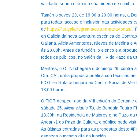
validado, sendo o sexo a súa moeda de cambio.
Tamén o xoves 23, de 16.00 a 20.00 horas, a D
para todas: acceso e inclusión nas actividades cu
de
https://fiot.gal/programa/cultura-para-todas/
. 
en Galicia da nova aventura escénica de Contra
Galiana, Alicia Armenteros, Nieves de Medina e 
ás 20.00h. Antes da función, o elenco e a produ
todos os públicos, no Salón da TV do Pazo da C
Mentres, o OTNI chegará o domingo 26, contra á
Cía. CAÍ, unha proposta poética con técnicas aér
FIOT en Ruta achegará ao Centro Social de Verdi
18.00 horas.
O FIOT despedirase da VIII edición do Certame
sábado 25:
Alicia Wants To
, de Bengala Teatro F
18.30h, na Residencia de Maiores e no Pazo da C
Andar -1 do Pazo da Cultura, o público pode visi
As últimas entradas para as propostas deste #F
espazos o mesmo día da función.