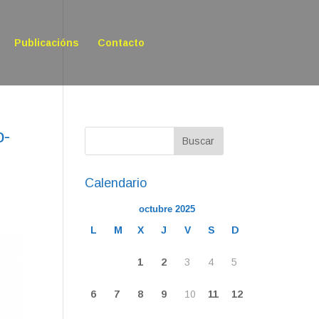
Publicacións
Contacto
o-
Calendario
octubre 2025
L
M
X
J
V
S
D
1
2
3
4
5
6
7
8
9
10
11
12