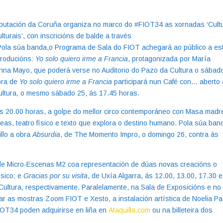
eputación da Coruña organiza no marco do #FIOT34 as xornadas ‘Cult
lturais’, con inscricións de balde a través
Pola súa banda,o Programa de Sala do FIOT achegará ao público a es
producións:
Yo solo quiero irme a Francia
, protagonizada por María
Anna Mayo, que poderá verse no Auditorio do Pazo da Cultura o sábad
tora de
Yo solo quiero irme a Francia
participará nun Café con… aberto 
ultura, o mesmo sábado 25, ás 17.45 horas.
s 20.00 horas, a golpe do mellor circo contemporáneo con Masa madr
eas, teatro físico e texto que explora o destino humano. Pola súa ban
llo a obra
Absurdia
, de The Momento Impro, o domingo 26, contra ás
 de Micro-Escenas M2 coa representación de dúas novas creacións o
ísico; e
Gracias por su visita
, de Uxía Algarra, ás 12.00, 13.00, 17.30 e
ultura, respectivamente. Paralelamente, na Sala de Exposicións e no
tar as mostras Zoom FIOT e Xesto, a instalación artística de Noelia Pa
IOT34 poden adquirirse en liña en
Ataquilla.com
ou na billeteira dos