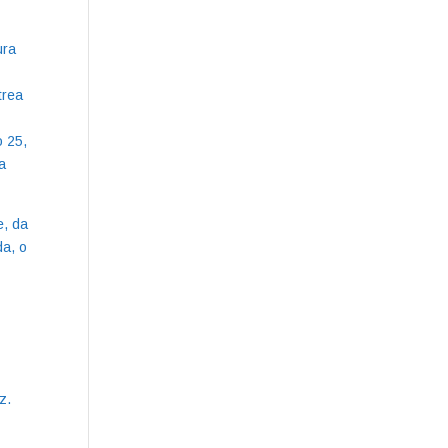
ura
trea
o 25,
a
e, da
da, o
z.