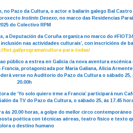
, no Pazo da Cultura, o actor e bailarín galego Bal Castro
 proxecto
Instinto Desexo
,
no marco das Residencias Para
2025 do Colectivo RPM
ras, a Deputación da Coruña organiza no marco do #FIOT34
inclusión nas actividades culturais’, con inscricións de b
://fiot.gal/programa/cultura-para-todas/
o público a estrea en Galicia
d
a nova aventura escénica
a Francia
, protagonizada por María Galiana, Alicia Armente
derá verse no Auditorio do Pazo da Cultura o sábado 25, 
20.00h
ora de ‘Yo solo quiero irme a Francia’ participará nun Caf
alón da TV do Pazo da Cultura, o sábado 25, ás 17.45 hor
a ás 20.00 horas, a golpe do mellor circo contemporáneo
oposta poética con técnicas aéreas, teatro físico e texto 
plora o destino humano