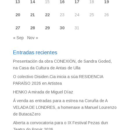
13
14
15
16
17
18
19
20
21
22
23
24
25
26
27
28
29
30
31
« Sep
Nov »
Entradas recientes
Presentación da obra CONEXIÓN, de Sandra Goded,
na Casa da Cultura de Antas de Ulla
O colectivo Disiden.Cia inicia a súa RESIDENCIA
PARAÍSO 2026 en Artistea
HENKO A mirada de Miguel Díaz
Á venda as entradas para a estrea na Coruña de A
VELADA DE LONDRES, a homenaxe a Manuel Lourenzo
de ButacaZero
Aberta a convocatoria para o IX Festival Pezas dun
Teatro do Porvir 2026