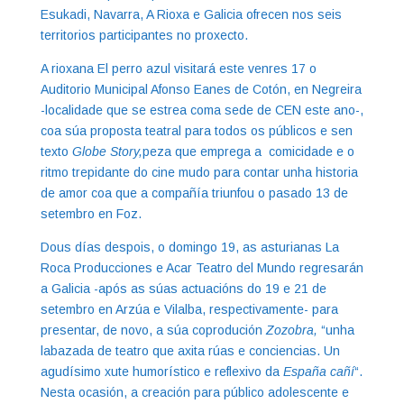
Esukadi, Navarra, A Rioxa e Galicia ofrecen nos seis
territorios participantes no proxecto.
A rioxana El perro azul visitará este venres 17 o
Auditorio Municipal Afonso Eanes de Cotón, en Negreira
-localidade que se estrea coma sede de CEN este ano-,
coa súa proposta teatral para todos os públicos e sen
texto
Globe Story,
peza que emprega a comicidade e o
ritmo trepidante do cine mudo para contar unha historia
de amor coa que a compañía triunfou o pasado 13 de
setembro en Foz.
Dous días despois, o domingo 19, as asturianas La
Roca Producciones e Acar Teatro del Mundo regresarán
a Galicia -após as súas actuacións do 19 e 21 de
setembro en Arzúa e Vilalba, respectivamente- para
presentar, de novo, a súa coprodución
Zozobra,
“unha
labazada de teatro que axita rúas e conciencias. Un
agudísimo xute humorístico e reflexivo da
España cañí
“.
Nesta ocasión, a creación para público adolescente e