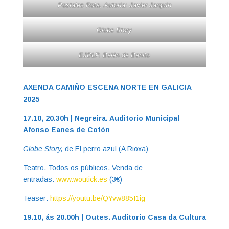
Postales Rota, Autoría: Javier Jarquín
Globe Story
EJDLP. Belén de Benito
AXENDA CAMIÑO ESCENA NORTE EN GALICIA
2025
17.10, 20.30h | Negreira. Auditorio Municipal
Afonso Eanes de Cotón
Globe Story,
de El perro azul (A Rioxa)
Teatro. Todos os públicos. Venda de
entradas:
www.woutick.es
(3€)
Teaser:
https://youtu.be/QYvw885I1ig
19.10, ás 20.00h | Outes. Auditorio Casa da Cultura