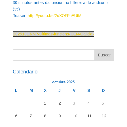
30 minutos antes da función na billeteira do auditorio
(3€)
Teaser:
http://youtu.be/2oXOFFuEUtM
20251013-NP-Ultimas-funcions-CEN-Galicia-
Calendario
octubre 2025
L
M
X
J
V
S
D
1
2
3
4
5
6
7
8
9
10
11
12