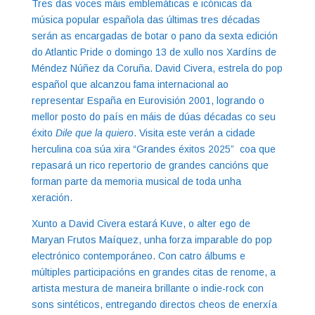
Tres das voces máis emblemáticas e icónicas da
música popular española das últimas tres décadas
serán as encargadas de botar o pano da sexta edición
do Atlantic Pride o domingo 13 de xullo nos Xardíns de
Méndez Núñez da Coruña. David Civera, estrela do pop
español que alcanzou fama internacional ao
representar España en Eurovisión 2001, logrando o
mellor posto do país en máis de dúas décadas co seu
éxito
Dile que la quiero
. Visita este verán a cidade
herculina coa súa xira “Grandes éxitos 2025” coa que
repasará un rico repertorio de grandes cancións que
forman parte da memoria musical de toda unha
xeración.
Xunto a David Civera estará Kuve, o alter ego de
Maryan Frutos Maíquez, unha forza imparable do pop
electrónico contemporáneo. Con catro álbums e
múltiples participacións en grandes citas de renome, a
artista mestura de maneira brillante o indie-rock con
sons sintéticos, entregando directos cheos de enerxía