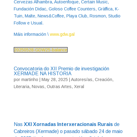
Cervezas Alhambra, Autoenfoque, Certain Music,
Fundación Didac, Goloso Coffee Counters, Gràffica, K-
Tuin, Malte, News&Coffee, Playa Club, Rosmon, Studio
Follow e Usual.
Máis información \
www.gdw.gal
20250528-GDW25-balance
Convocatoria do XII Premio de investigación
XERMADE NA HISTORIA
por
martinho
|
May 28, 2025
|
Autores/as
,
Creación
,
Literaria
,
Novas
,
Outras Artes
,
Xeral
Nas
XXI Xornadas Interxeracionais Rurais
de
Cabreiros (Xermade) o pasado sábado 24 de maio