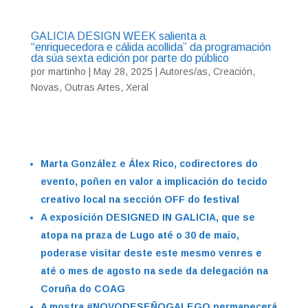
GALICIA DESIGN WEEK salienta a
“enriquecedora e cálida acollida” da programación
da súa sexta edición por parte do público
por
martinho
|
May 28, 2025
|
Autores/as
,
Creación
,
Novas
,
Outras Artes
,
Xeral
Marta González e Álex Rico, codirectores do
evento, poñen en valor a implicación do tecido
creativo local na sección OFF do festival
A exposición DESIGNED IN GALICIA, que se
atopa na praza de Lugo até o 30 de maio,
poderase visitar deste este mesmo venres e
até o mes de agosto na sede da delegación na
Coruña do COAG
A mostra #NOVODESEÑOGALEGO permanecerá