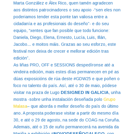
Marta González e Álex Rico, quen tamén agradecen
aos distintos patrocinadores o seu apoio -“sen eles non
poderiamos tender esta ponte tan valiosa entre a
cidadanía e as profesionais do deseño”- e do seu
equipo, “xentes que fan posible que todo funcione:
Daniela, Diego, Elena, Ernesto, Lucía, Luis, Illán,
Jacobo… e moitos máis. Grazas ao seu esforzo, este
festival non deixa de crecer e mellorar edición tras
edición”.
As liñas PRO, OFF e SESSIONS despedíronse até a
vindeira edición, mais estes días permanecen en pé as
dúas exposicións de rúa deste #GDW25 e que poñen o
foco no talento do país. Así, até o 30 de maio, pódese
visitar na praza de Lugo
DESIGNED IN GALICIA
, unha
mostra -sobre unha instalación deseñada polo
Grupo
Malasa
– que aborda o mellor deseño do país do último
ano. A proposta poderase visitar a partir do mesmo día
30, e até o 29 de agosto, na sede do COAG na Coruña.
Ademais, até o 15 de xuño permanecerá na avenida da
Mariña a exhibición #
NOVODESEÑOGALEGO,
con