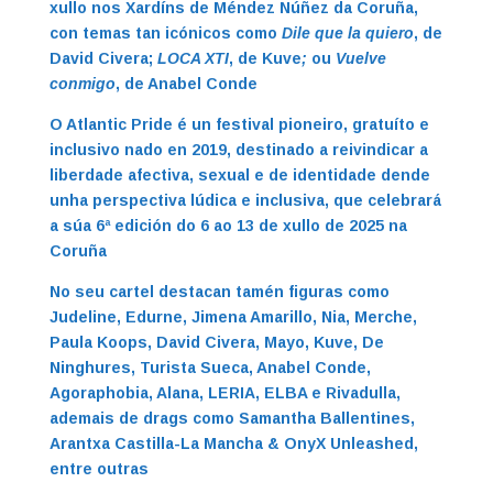
xullo nos Xardíns de Méndez Núñez da Coruña,
con temas tan icónicos como
Dile que la quiero
, de
David Civera;
LOCA XTI
, de Kuve
;
ou
Vuelve
conmigo
, de Anabel Conde
O Atlantic Pride é un festival pioneiro, gratuíto e
inclusivo nado en 2019, destinado a reivindicar a
liberdade afectiva, sexual e de identidade dende
unha perspectiva lúdica e inclusiva, que celebrará
a súa 6ª edición do 6 ao 13 de xullo de 2025 na
Coruña
No seu cartel destacan tamén figuras como
Judeline, Edurne, Jimena Amarillo, Nia, Merche,
Paula Koops, David Civera, Mayo, Kuve, De
Ninghures, Turista Sueca, Anabel Conde,
Agoraphobia, Alana, LERIA, ELBA e Rivadulla,
ademais de drags como Samantha Ballentines,
Arantxa Castilla-La Mancha & OnyX Unleashed,
entre outras