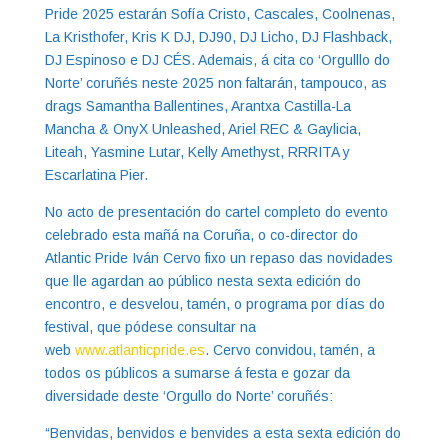
Pride 2025 estarán Sofía Cristo, Cascales, Coolnenas,
La Kristhofer, Kris K DJ, DJ90, DJ Licho, DJ Flashback,
DJ Espinoso e DJ CÉS. Ademais, á cita co ‘Orgulllo do
Norte’ coruñés neste 2025 non faltarán, tampouco, as
drags Samantha Ballentines, Arantxa Castilla-La
Mancha & OnyX Unleashed, Ariel REC & Gaylicia,
Liteah, Yasmine Lutar, Kelly Amethyst, RRRITA y
Escarlatina Pier.
No acto de presentación do cartel completo do evento
celebrado esta mañá na Coruña, o co-director do
Atlantic Pride Iván Cervo fixo un repaso das novidades
que lle agardan ao público nesta sexta edición do
encontro, e desvelou, tamén, o programa por días do
festival, que pódese consultar na
web
www.atlanticpride.es
. Cervo convidou, tamén, a
todos os públicos a sumarse á festa e gozar da
diversidade deste ‘Orgullo do Norte’ coruñés:
“Benvidas, benvidos e benvides a esta sexta edición do