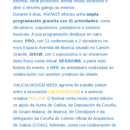
informal, xerar proxectos, formar novas xeracións e
abrir o deseño galego ao exterior.
Durante 9 días, #GDW25 ofreceu unha
ampla
programación gratuíta con 21 actividades
, como
obradoiros, exposicións, parladoiros e sesións
musicais. A súa programación dividiuse en catro
eixes:
PRO,
con 13 conferencias e 2 obradoiros no
novo Espacio Avenida de Abanca situado no Cantón
Grande;
SHOW
, con 2 exposicións e un showroom
tanto físico coma virtual;
SESSIONS
, a parte máis
festiva do evento; e
OFF,
as actividades realizadas en
colaboración con axentes creativos da cidade.
GALICIA DESIGN WEEK agroma do traballo común
entre a asociación
GALICIA DESIGN
e a axencia
creativa
FOLLOW
. O festival conta nesta sexta edición
co apoio da Xunta de Galicia, da Deputación da Coruña,
do Grupo Malasa, de Abanca, de Checkpoint e da
delegación da Coruña do Colexio Oficial de Arquitectos
de Galicia (COAG). Ademais, conta coa colaboración de