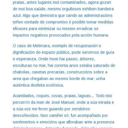
praias, antes lugares moi contaminados, agora gozan
de moi boa saúde, mesmo orgullosos exhiben bandeira
azul. Algo que demostra que cando as administracións
teñen vontade de compromiso é posible tomar medidas
eficaces para minimizar ou mesmo erradicar os
impactos negativos provocados pola acción humana.
O caso de Melenara, exemplo de recuperación e
dignificación do espazo público, pode servirnos de guía
e esperanza. Onde hoxe hai paseo, árbores,
esculturas no mar, hai corenta anos estaba saturado de
chabolas, casetas precarias, construccións sobre a
area que chegaban ao mesmo borde do mar; unha
auténtica desfeita ecolóxica.
Acantilados, roques, covas, praias, lagoas… Todo isto
percorrín da man de José Manuel, onde a súa mirada e
a súa voz me foron guiando por sendeiros
descoñecidos. Non camiñei só; fun acompañado por
sentimentos e emocións que afloraban ante a presenza