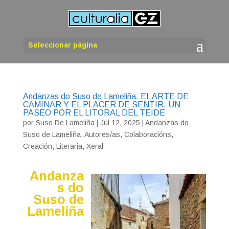
Seleccionar página
Andanzas do Suso de Lameliña. EL ARTE DE
CAMINAR Y EL PLACER DE SENTIR. UN
PASEO POR EL LITORAL DEL TEIDE
por
Suso De Lameliña
|
Jul 12, 2025
|
Andanzas do
Suso de Lameliña
,
Autores/as
,
Colaboracións
,
Creación
,
Literaria
,
Xeral
Andanza
s do
Suso de
Lameliña