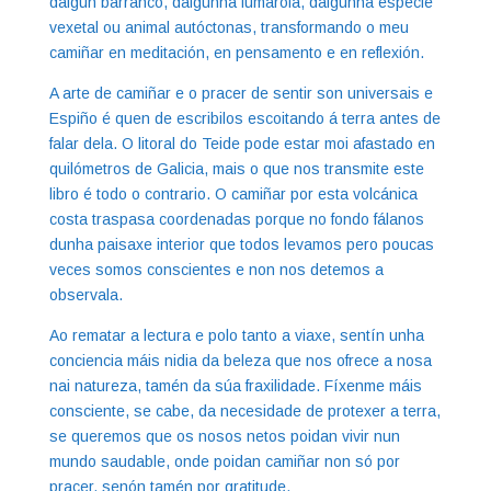
dalgún barranco, dalgunha fumarola, dalgunha especie
vexetal ou animal autóctonas, transformando o meu
camiñar en meditación, en pensamento e en reflexión.
A arte de camiñar e o pracer de sentir son universais e
Espiño é quen de escribilos escoitando á terra antes de
falar dela. O litoral do Teide pode estar moi afastado en
quilómetros de Galicia, mais o que nos transmite este
libro é todo o contrario. O camiñar por esta volcánica
costa traspasa coordenadas porque no fondo fálanos
dunha paisaxe interior que todos levamos pero poucas
veces somos conscientes e non nos detemos a
observala.
Ao rematar a lectura e polo tanto a viaxe, sentín unha
conciencia máis nidia da beleza que nos ofrece a nosa
nai natureza, tamén da súa fraxilidade. Fíxenme máis
consciente, se cabe, da necesidade de protexer a terra,
se queremos que os nosos netos poidan vivir nun
mundo saudable, onde poidan camiñar non só por
pracer, senón tamén por gratitude.