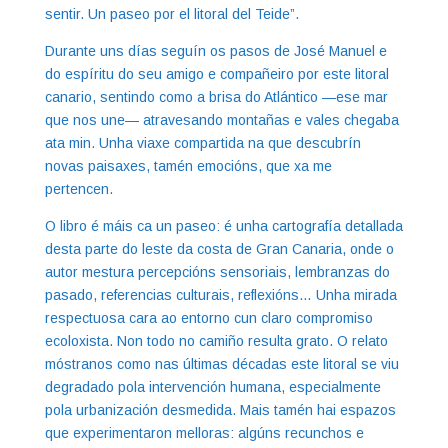
sentir. Un paseo por el litoral del Teide”.
Durante uns días seguín os pasos de José Manuel e
do espíritu do seu amigo e compañeiro por este litoral
canario, sentindo como a brisa do Atlántico —ese mar
que nos une— atravesando montañas e vales chegaba
ata min. Unha viaxe compartida na que descubrín
novas paisaxes, tamén emocións, que xa me
pertencen.
O libro é máis ca un paseo: é unha cartografía detallada
desta parte do leste da costa de Gran Canaria, onde o
autor mestura percepcións sensoriais, lembranzas do
pasado, referencias culturais, reflexións… Unha mirada
respectuosa cara ao entorno cun claro compromiso
ecoloxista. Non todo no camiño resulta grato. O relato
móstranos como nas últimas décadas este litoral se viu
degradado pola intervención humana, especialmente
pola urbanización desmedida. Mais tamén hai espazos
que experimentaron melloras: algúns recunchos e