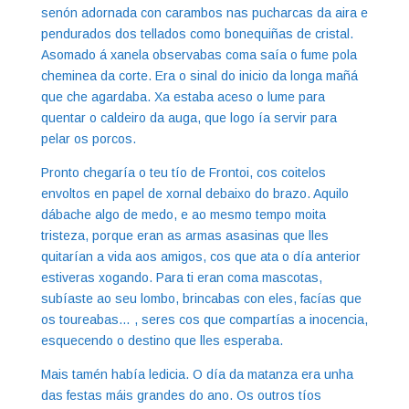
senón adornada con carambos nas pucharcas da aira e
pendurados dos tellados como bonequiñas de cristal.
Asomado á xanela observabas coma saía o fume pola
cheminea da corte. Era o sinal do inicio da longa mañá
que che agardaba. Xa estaba aceso o lume para
quentar o caldeiro da auga, que logo ía servir para
pelar os porcos.
Pronto chegaría o teu tío de Frontoi, cos coitelos
envoltos en papel de xornal debaixo do brazo. Aquilo
dábache algo de medo, e ao mesmo tempo moita
tristeza, porque eran as armas asasinas que lles
quitarían a vida aos amigos, cos que ata o día anterior
estiveras xogando. Para ti eran coma mascotas,
subíaste ao seu lombo, brincabas con eles, facías que
os toureabas… , seres cos que compartías a inocencia,
esquecendo o destino que lles esperaba.
Mais tamén había ledicia. O día da matanza era unha
das festas máis grandes do ano. Os outros tíos