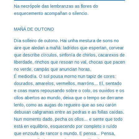
Na necrópole das lembranzas as flores do
esquecemento acompañan o silencio.
MAÑÁ DE OUTONO
Día solleiro de outono. Hai unha mestura de sons no
aire que aledan a mañá: ladridos que espertan, corvear
que describe círculos, sinfonía de chirlos, cacarexos de
liberdade, rinchos que resoan no val, chocas que pacen
no verde, campás que anuncian horas.
É mediodía. O sol pousa morno nun tapiz de cores:
dourados, amarelos, vermellos, marróns… El, sentado
e coas mans repousando sobre o colo, os ouvidos e os
ollos abertos ao mundo, deixa que o tempo se derrame
lento, como as augas do regueiro que ao seu carón
debuxan caligramas entre as pedras e as follas caídas.
Nun momento dado, pecha os ollos… e sente que todo
está en equilibrio, esquecendo por completo o ruído
que enzoufa de rancor o mundo. E pensa… Pensa,