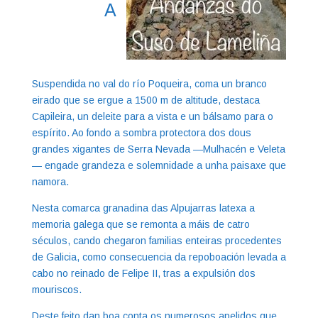
A
Suspendida no val do río Poqueira, coma un branco
eirado que se ergue a 1500 m de altitude, destaca
Capileira, un deleite para a vista e un bálsamo para o
espírito. Ao fondo a sombra protectora dos dous
grandes xigantes de Serra Nevada —Mulhacén e Veleta
— engade grandeza e solemnidade a unha paisaxe que
namora.
Nesta comarca granadina das Alpujarras latexa a
memoria galega que se remonta a máis de catro
séculos, cando chegaron familias enteiras procedentes
de Galicia, como consecuencia da repoboación levada a
cabo no reinado de Felipe II, tras a expulsión dos
mouriscos.
Deste feito dan boa conta os numerosos apelidos que