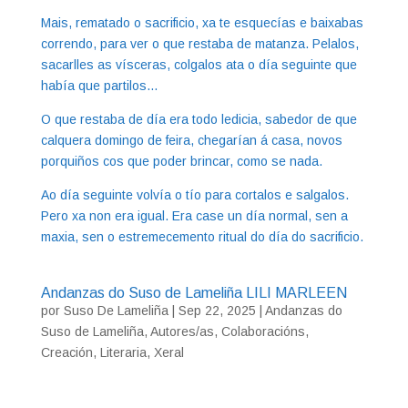
Mais, rematado o sacrificio, xa te esquecías e baixabas
correndo, para ver o que restaba de matanza. Pelalos,
sacarlles as vísceras, colgalos ata o día seguinte que
había que partilos…
O que restaba de día era todo ledicia, sabedor de que
calquera domingo de feira, chegarían á casa, novos
porquiños cos que poder brincar, como se nada.
Ao día seguinte volvía o tío para cortalos e salgalos.
Pero xa non era igual. Era case un día normal, sen a
maxia, sen o estremecemento ritual do día do sacrificio.
Andanzas do Suso de Lameliña LILI MARLEEN
por
Suso De Lameliña
|
Sep 22, 2025
|
Andanzas do
Suso de Lameliña
,
Autores/as
,
Colaboracións
,
Creación
,
Literaria
,
Xeral