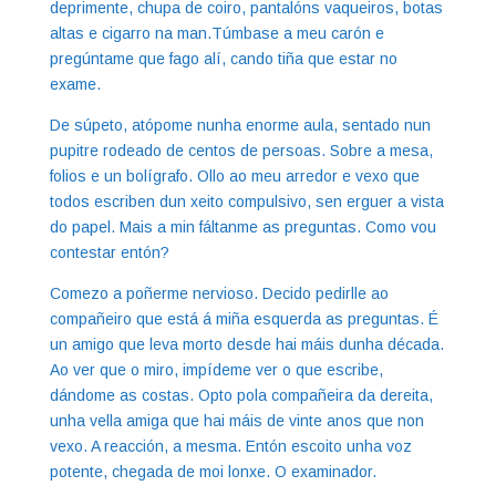
deprimente, chupa de coiro, pantalóns vaqueiros, botas
altas e cigarro na man.Túmbase a meu carón e
pregúntame que fago alí, cando tiña que estar no
exame.
De súpeto, atópome nunha enorme aula, sentado nun
pupitre rodeado de centos de persoas. Sobre a mesa,
folios e un bolígrafo. Ollo ao meu arredor e vexo que
todos escriben dun xeito compulsivo, sen erguer a vista
do papel. Mais a min fáltanme as preguntas. Como vou
contestar entón?
Comezo a poñerme nervioso. Decido pedirlle ao
compañeiro que está á miña esquerda as preguntas. É
un amigo que leva morto desde hai máis dunha década.
Ao ver que o miro, impídeme ver o que escribe,
dándome as costas. Opto pola compañeira da dereita,
unha vella amiga que hai máis de vinte anos que non
vexo. A reacción, a mesma. Entón escoito unha voz
potente, chegada de moi lonxe. O examinador.