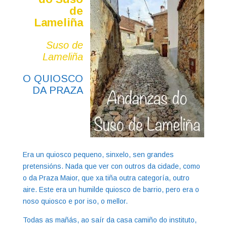
de
Lameliña
Suso de
Lameliña
O QUIOSCO
DA PRAZA
Era un quiosco pequeno, sinxelo, sen grandes
pretensións. Nada que ver con outros da cidade, como
o da Praza Maior, que xa tiña outra categoría, outro
aire. Este era un humilde quiosco de barrio, pero era o
noso quiosco e por iso, o mellor.
Todas as mañás, ao saír da casa camiño do instituto,