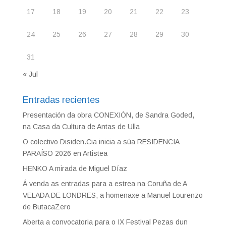
17
18
19
20
21
22
23
24
25
26
27
28
29
30
31
« Jul
Entradas recientes
Presentación da obra CONEXIÓN, de Sandra Goded,
na Casa da Cultura de Antas de Ulla
O colectivo Disiden.Cia inicia a súa RESIDENCIA
PARAÍSO 2026 en Artistea
HENKO A mirada de Miguel Díaz
Á venda as entradas para a estrea na Coruña de A
VELADA DE LONDRES, a homenaxe a Manuel Lourenzo
de ButacaZero
Aberta a convocatoria para o IX Festival Pezas dun