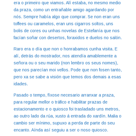
era o primeiro que viamos. Alí estaba, no mesmo medio
da praza, como un entrañable amigo agardando por
nós. Sempre había algo que comprar. Se non eran uns
toffees ou caramelos, eran uns cigarros soltos, uns
bolis de cores ou unhas novelas de Estefanía que nos
facían soñar con desertos, foraxidos e duelos no salón.
Raro era o día que non o honrabamos cunha visita. E
alí, detrás do mostrador, nos atendía amablemente a
señora ou o seu marido (non lembro os seus nomes),
que nos parecían moi vellos. Pode que non fosen tanto,
pero xa se sabe a visión que temos dos demais a esas
idades.
Pasado o tempo, fíxose necesario arranxar a praza,
para regular mellor o tráfico e habilitar prazas de
estacionamento e o quiosco foi trasladado uns metros,
ao outro lado da rúa, xusto á entrada do xardín. Malia o
cambio ser mínimo, supuxo a perda de parte do seu
encanto. Aínda así seguiu a ser o noso quiosco.