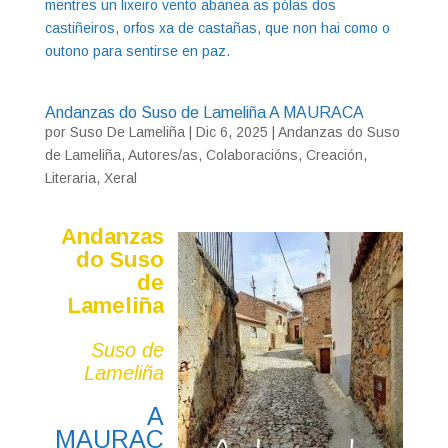
mentres un lixeiro vento abanea as pólas dos
castiñeiros, orfos xa de castañas, que non hai como o
outono para sentirse en paz.
Andanzas do Suso de Lameliña A MAURACA
por
Suso De Lameliña
|
Dic 6, 2025
|
Andanzas do Suso
de Lameliña
,
Autores/as
,
Colaboracións
,
Creación
,
Literaria
,
Xeral
Andanzas
do Suso
de
Lameliña
Suso de
Lameliña
A
MAURAC