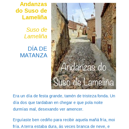
Andanzas
do Suso de
Lameliña
Suso de
Lameliña
DÍA DE
MATANZA
Era un día de festa grande, tamén de tristeza fonda. Un
día dos que tardaban en chegar e que pola noite
durmías mal, desexando ver amencer.
Erguíaste ben cediño para recibir aquela mañá fría, moi
fría. A terra estaba dura, ás veces branca de neve, e