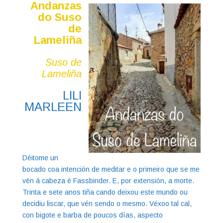
Andanzas
do Suso
de
Lameliña
Suso de
Lameliña
LILI
MARLEEN
Déitome un
bocado coa intención de meditar e o primeiro que se me
vén á cabeza é Fassbinder. E, por extensión, a morte.
Trinta e sete anos tiña cando deixou este mundo ou
decidiu liscar, que vén sendo o mesmo. Véxoo tal cal,
con bigote e barba de poucos días, aspecto