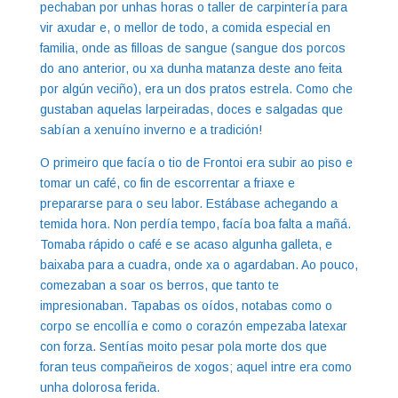
pechaban por unhas horas o taller de carpintería para
vir axudar e, o mellor de todo, a comida especial en
familia, onde as filloas de sangue (sangue dos porcos
do ano anterior, ou xa dunha matanza deste ano feita
por algún veciño), era un dos pratos estrela. Como che
gustaban aquelas larpeiradas, doces e salgadas que
sabían a xenuíno inverno e a tradición!
O primeiro que facía o tio de Frontoi era subir ao piso e
tomar un café, co fin de escorrentar a friaxe e
prepararse para o seu labor. Estábase achegando a
temida hora. Non perdía tempo, facía boa falta a mañá.
Tomaba rápido o café e se acaso algunha galleta, e
baixaba para a cuadra, onde xa o agardaban. Ao pouco,
comezaban a soar os berros, que tanto te
impresionaban. Tapabas os oídos, notabas como o
corpo se encollía e como o corazón empezaba latexar
con forza. Sentías moito pesar pola morte dos que
foran teus compañeiros de xogos; aquel intre era como
unha dolorosa ferida.