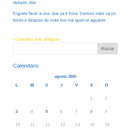
deitado. Ala!
Érguete facer a cea, que xa é hora. Dormes máis ca un
leirón e despois de noite non hai quen te aguante.
« Entradas más antiguas
Calendario
agosto 2026
L
M
X
J
V
S
D
1
2
3
4
5
6
7
8
9
10
11
12
13
14
15
16