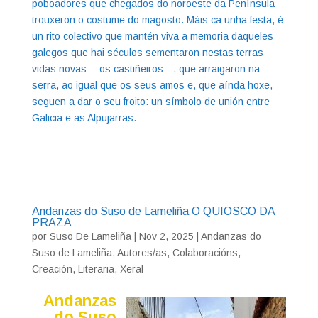
poboadores que chegados do noroeste da Península
trouxeron o costume do magosto. Máis ca unha festa, é
un rito colectivo que mantén viva a memoria daqueles
galegos que hai séculos sementaron nestas terras
vidas novas —os castiñeiros—, que arraigaron na
serra, ao igual que os seus amos e, que aínda hoxe,
seguen a dar o seu froito: un símbolo de unión entre
Galicia e as Alpujarras.
Andanzas do Suso de Lameliña O QUIOSCO DA
PRAZA
por
Suso De Lameliña
|
Nov 2, 2025
|
Andanzas do
Suso de Lameliña
,
Autores/as
,
Colaboracións
,
Creación
,
Literaria
,
Xeral
Andanzas
do Suso