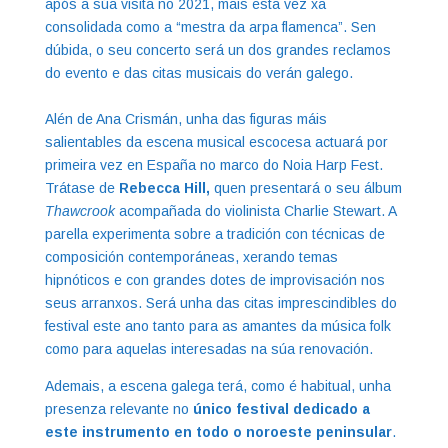
após a súa visita no 2021, mais esta vez xa
consolidada como a “mestra da arpa flamenca”. Sen
dúbida, o seu concerto será un dos grandes reclamos
do evento e das citas musicais do verán galego.
Alén de Ana Crismán, unha das figuras máis
salientables da escena musical escocesa actuará por
primeira vez en España no marco do Noia Harp Fest.
Trátase de
Rebecca Hill,
quen presentará o seu álbum
Thawcrook
acompañada do violinista Charlie Stewart. A
parella experimenta sobre a tradición con técnicas de
composición contemporáneas, xerando temas
hipnóticos e con grandes dotes de improvisación nos
seus arranxos. Será unha das citas imprescindibles do
festival este ano tanto para as amantes da música folk
como para aquelas interesadas na súa renovación.
Ademais, a escena galega terá, como é habitual, unha
presenza relevante no
único festival dedicado a
este instrumento en todo o noroeste peninsular
.