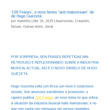
‘100 Frases’, o novo himno “anti mainstream” de
de Hugo Guezeta
por
martinho
|
Abr 26, 2025
|
Autores/as
,
Creación
,
Novas
,
Outras Artes
,
Xeral
POR SORPRESA, SEN FRASES REPETIDAS NIN
RETROUSO E REFLEXIONANDO SOBRE A INDUSTRIA
MUSICAL ACTUAL, ASÍ É O NOVO SINXELO DE HUGO
GUEZETA
Hugo Guezeta volta con forza cun novo e sorpresivo
sinxelo. Sen anuncios estridentes e promoción, o
rapeiro publica
100 Frases
, un novo tema no que critica
a situación da industria musical máis mainstream, e no
que non conta con retrousos nin versos repetidos.