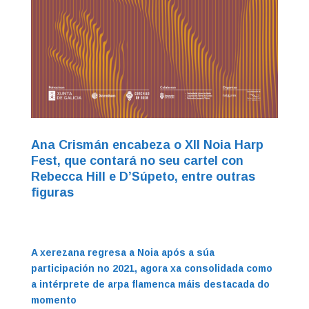
Ana Crismán encabeza o XII Noia Harp
Fest, que contará no seu cartel con
Rebecca Hill
e D’Súpeto, entre outras
figuras
A xerezana regresa a Noia após a súa
participación no 2021, agora xa
consolidada como
a intérprete de arpa flamenca máis destacada do
momento