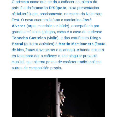
O primeiro nome que se dá a coñecer do talento do
país é o da formación
D’Súpeto,
cuxa presentación
oficial terá lugar, precisamente, no marco do Noia Harp
Fest. O novo cuarteto lidérao o monfortino
José
Álvarez
(arpa, mandolina e laúde), acompañado por
grandes músicos galegos, como é o caso do sadense
Tonecho Castelos
(violín), e dos coruñeses
Diego
Barral
(guitarra acústica) e
Martín Marticonera
(frauta
de bico, frutas traveseiras e ocarinas). A banda actuará
en Noia para dar a coñecer o seu singular proxecto
musical, que alterna pezas de carácter tradicional con
outras de composición propia.