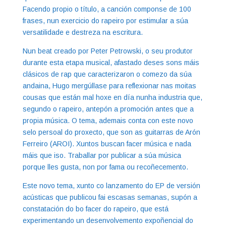
Facendo propio o título, a canción componse de 100
frases, nun exercicio do rapeiro por estimular a súa
versatilidade e destreza na escritura.
Nun beat creado por Peter Petrowski, o seu produtor
durante esta etapa musical, afastado deses sons máis
clásicos de rap que caracterizaron o comezo da súa
andaina, Hugo mergúllase para reflexionar nas moitas
cousas que están mal hoxe en día nunha industria que,
segundo o rapeiro, antepón a promoción antes que a
propia música. O tema, ademais conta con este novo
selo persoal do proxecto, que son as guitarras de Arón
Ferreiro (AROI). Xuntos buscan facer música e nada
máis que iso. Traballar por publicar a súa música
porque lles gusta, non por fama ou recoñecemento.
Este novo tema, xunto co lanzamento do EP de versión
acústicas que publicou fai escasas semanas, supón a
constatación do bo facer do rapeiro, que está
experimentando un desenvolvemento expoñencial do