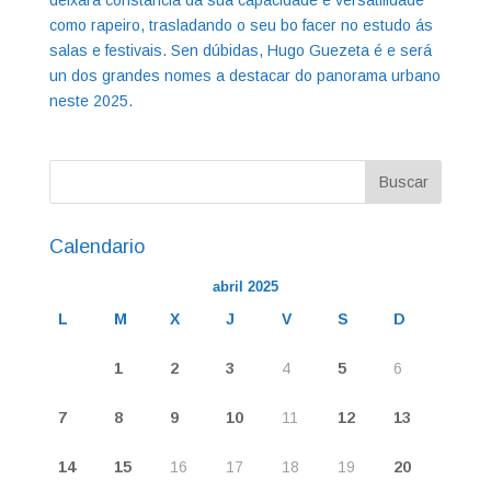
deixará constancia da súa capacidade e versatilidade
como rapeiro, trasladando o seu bo facer no estudo ás
salas e festivais. Sen dúbidas, Hugo Guezeta é e será
un dos grandes nomes a destacar do panorama urbano
neste 2025.
Calendario
abril 2025
L
M
X
J
V
S
D
1
2
3
4
5
6
7
8
9
10
11
12
13
14
15
16
17
18
19
20