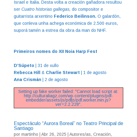
Israel e Italia. Desta volta a creación gañadora resultou
ser
Cuatro historias gallegas,
do compositor e
guitarrista arxentino
Federico Beilinson.
O galardón,
que conleva unha achega económica de 2.500 euros,
suporá tamén a estrea da obra da man do NHF.
Primeiros nomes do XII Noia Harp Fest
D’Súpeto
| 31 de xullo
Rebecca Hill
&
Charlie Stewart
| 1 de agosto
Ana Crismán
| 2 de agosto
Setting up fake worker failed: "Cannot load script at:
http://culturaliagz.com/wp-content/plugins/pdf-
embedder/assets/js/pdfjs/pdf.worker.min.js?
ver=2.2.228".
Espectáculo “Aurora Boreal” no Teatro Principal de
Santiago
por
martinho
|
Abr 26, 2025
|
Autores/as
,
Creación
,