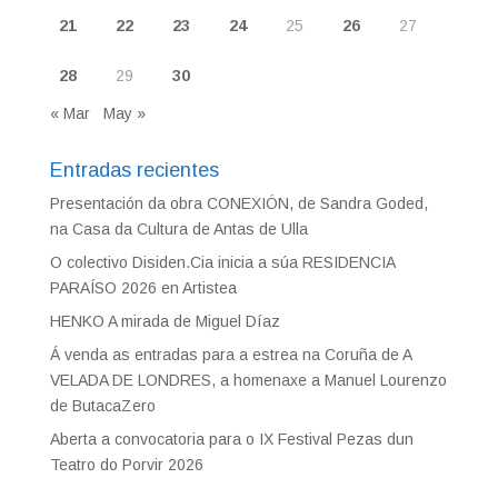
21
22
23
24
25
26
27
28
29
30
« Mar
May »
Entradas recientes
Presentación da obra CONEXIÓN, de Sandra Goded,
na Casa da Cultura de Antas de Ulla
O colectivo Disiden.Cia inicia a súa RESIDENCIA
PARAÍSO 2026 en Artistea
HENKO A mirada de Miguel Díaz
Á venda as entradas para a estrea na Coruña de A
VELADA DE LONDRES, a homenaxe a Manuel Lourenzo
de ButacaZero
Aberta a convocatoria para o IX Festival Pezas dun
Teatro do Porvir 2026