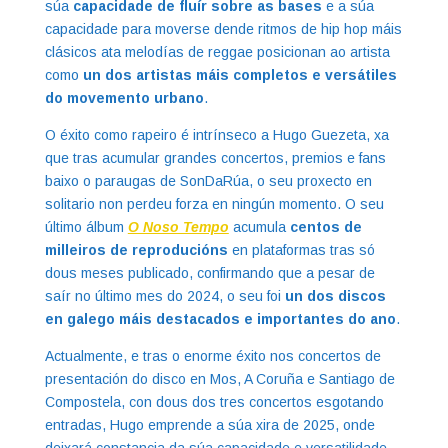
súa
capacidade de fluír sobre as bases
e a súa
capacidade para moverse dende ritmos de hip hop máis
clásicos ata melodías de reggae posicionan ao artista
como
un dos artistas máis completos e versátiles
do movemento urbano
.
O éxito como rapeiro é intrínseco a Hugo Guezeta, xa
que tras acumular grandes concertos, premios e fans
baixo o paraugas de SonDaRúa, o seu proxecto en
solitario non perdeu forza en ningún momento. O seu
último álbum
O Noso Tempo
acumula
centos de
milleiros de reproducións
en plataformas tras só
dous meses publicado, confirmando que a pesar de
saír no último mes do 2024, o seu foi
un dos discos
en galego máis destacados e importantes do ano
.
Actualmente, e tras o enorme éxito nos concertos de
presentación do disco en Mos, A Coruña e Santiago de
Compostela, con dous dos tres concertos esgotando
entradas, Hugo emprende a súa xira de 2025, onde