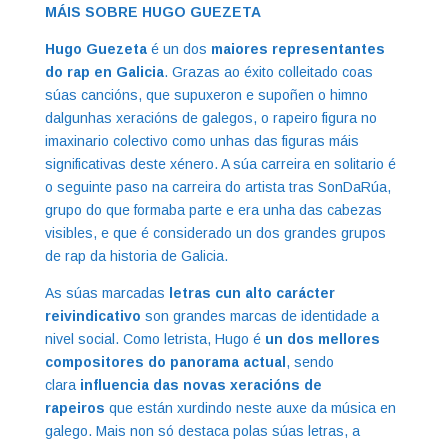
MÁIS SOBRE HUGO GUEZETA
Hugo Guezeta
é un dos
maiores representantes
do rap en Galicia
. Grazas ao éxito colleitado coas
súas cancións, que supuxeron e supoñen o himno
dalgunhas xeracións de galegos, o rapeiro figura no
imaxinario colectivo como unhas das figuras máis
significativas deste xénero. A súa carreira en solitario é
o seguinte paso na carreira do artista tras SonDaRúa,
grupo do que formaba parte e era unha das cabezas
visibles, e que é considerado un dos grandes grupos
de rap da historia de Galicia.
As súas marcadas
letras cun alto carácter
reivindicativo
son grandes marcas de identidade a
nivel social. Como letrista, Hugo é
un dos mellores
compositores do panorama actual
, sendo
clara
influencia das novas xeracións de
rapeiros
que están xurdindo neste auxe da música en
galego. Mais non só destaca polas súas letras, a