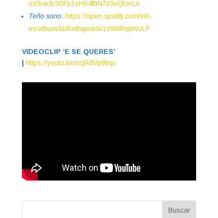
es/track/30Fp1sHX4fbN7z3vQbxrLn
Teño sono
:
https://open.spotify.com/intl-
es/album/6bRsBapixkW1z8WRq6NVLP
VIDEOCLIP ‘E SE QUERES’
|
https://youtu.be/vcjRdVp8bqc