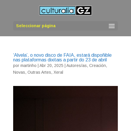
Seleccionar página
‘Alvela’, o novo disco de FAIA, estará dispoñible
nas plataformas dixitais a partir do 23 de abril
por
martinho
|
Abr 20, 2025
|
Autores/as
,
Creación
,
Novas
,
Outras Artes
,
Xeral