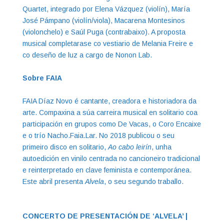
Quartet, integrado por Elena Vázquez (violín), María
José Pámpano (violín/viola), Macarena Montesinos
(violonchelo) e Saúl Puga (contrabaixo). A proposta
musical completarase co vestiario de Melania Freire e
co deseño de luz a cargo de Nonon Lab.
Sobre FAIA
FAIA Díaz Novo é cantante, creadora e historiadora da
arte. Compaxina a súa carreira musical en solitario coa
participación en grupos como De Vacas, o Coro Encaixe
e o trío Nacho.Faia.Lar. No 2018 publicou o seu
primeiro disco en solitario,
Ao cabo leirín
, unha
autoedición en vinilo centrada no cancioneiro tradicional
e reinterpretado en clave feminista e contemporánea.
Este abril presenta
Alvela
, o seu segundo traballo.
CONCERTO DE PRESENTACIÓN DE ‘ALVELA’ |