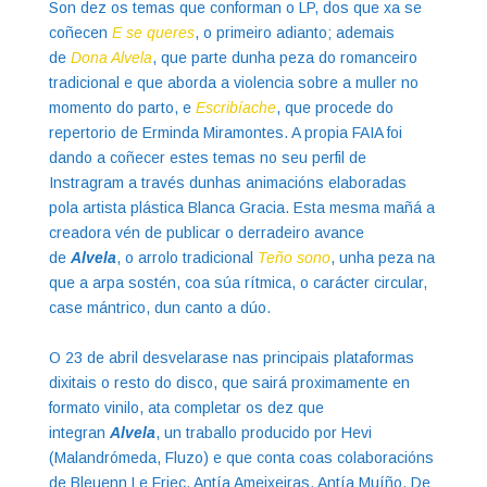
Son dez os temas que conforman o LP, dos que xa se
coñecen
E se queres
, o primeiro adianto; ademais
de
Dona Alvela
, que parte dunha peza do romanceiro
tradicional e que aborda a violencia sobre a muller no
momento do parto, e
Escri
bíache
, que procede do
repertorio de Erminda Miramontes. A propia FAIA foi
dando a coñecer estes temas no seu perfil de
Instragram a través dunhas animacións elaboradas
pola artista plástica Blanca Gracia. Esta mesma mañá a
creadora vén de publicar o derradeiro avance
de
Alvela
, o arrolo tradicional
Teño sono
, unha peza na
que a arpa sostén, coa súa rítmica, o carácter circular,
case mántrico, dun canto a dúo.
O 23 de abril desvelarase nas principais plataformas
dixitais o resto do disco, que sairá proximamente en
formato vinilo, ata completar os dez que
integran
Alvela
, un traballo producido por Hevi
(Malandrómeda, Fluzo) e que conta coas colaboracións
de Bleuenn Le Friec, Antía Ameixeiras, Antía Muíño, De