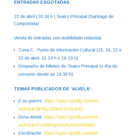
ENTRADAS ESGOTADAS
23 de abril | 20.30 h | Teatro Principal (Santiago de
Compostela)
Venda de entradas con visibilidade reducida:
Zona C · Punto de Información Cultural (15, 16, 22 e
23 de abril, 11-14 h e 16-19 h)
Despacho de billetes do Teatro Principal (o día do
concerto dende as 19.30 h)
TEMAS PUBLICADOS DE ‘ALVELA’:
E se queres
:
https://open.spotify.com/intl-
es/track/3jPnfLjJ2DknC6CtisdVEI
Dona Alvela
:
https://open.spotify.com/intl-
es/track/4TsWW5gH2ncRyh6ehhe6mH
Escribíache
:
https://open.spotify.com/intl-