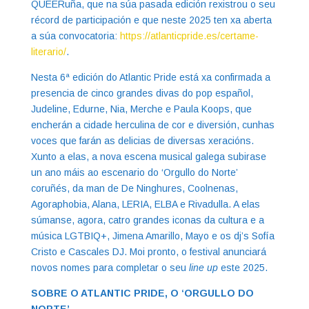
QUEERuña, que na súa pasada edición rexistrou o seu
récord de participación e que neste 2025 ten xa aberta
a súa convocatoria:
https://atlanticpride.es/certame-
literario/
.
Nesta 6ª edición do Atlantic Pride está xa confirmada a
presencia de cinco grandes divas do pop español,
Judeline, Edurne, Nia, Merche e Paula Koops, que
encherán a cidade herculina de cor e diversión, cunhas
voces que farán as delicias de diversas xeracións.
Xunto a elas, a nova escena musical galega subirase
un ano máis ao escenario do ‘Orgullo do Norte’
coruñés, da man de De Ninghures, Coolnenas,
Agoraphobia, Alana, LERIA, ELBA e Rivadulla. A elas
súmanse, agora, catro grandes iconas da cultura e a
música LGTBIQ+, Jimena Amarillo, Mayo e os dj’s Sofía
Cristo e Cascales DJ. Moi pronto, o festival anunciará
novos nomes para completar o seu
line up
este 2025.
SOBRE O ATLANTIC PRIDE, O ‘ORGULLO DO