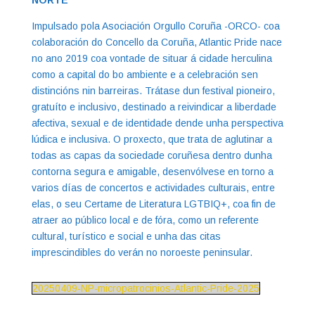
NORTE’
Impulsado pola Asociación Orgullo Coruña -ORCO- coa
colaboración do Concello da Coruña, Atlantic Pride nace
no ano 2019 coa vontade de situar á cidade herculina
como a capital do bo ambiente e a celebración sen
distincións nin barreiras. Trátase dun festival pioneiro,
gratuíto e inclusivo, destinado a reivindicar a liberdade
afectiva, sexual e de identidade dende unha perspectiva
lúdica e inclusiva. O proxecto, que trata de aglutinar a
todas as capas da sociedade coruñesa dentro dunha
contorna segura e amigable, desenvólvese en torno a
varios días de concertos e actividades culturais, entre
elas, o seu Certame de Literatura LGTBIQ+, coa fin de
atraer ao público local e de fóra, como un referente
cultural, turístico e social e unha das citas
imprescindibles do verán no noroeste peninsular.
20250409-NP-micropatrocinios-Atlantic-Pride-2025