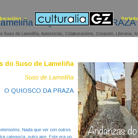
boracións
Parlad
 Lameliña O QUIOSCO DA PRAZA
o Suso de Lameliña
,
Autores/as
,
Colaboracións
,
Creación
,
Literaria
,
X
s do Suso de Lameliña
Suso de Lameliña
O QUIOSCO DA PRAZA
retensións. Nada que ver con outros
ra categoría, outro aire. Este era un