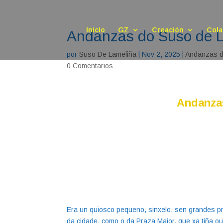
Inicio
GZ
Creación
Cola
Andanzas do Suso de
por
Suso De Lameliña
|
Nov 2, 2025
|
Andanzas d
0 Comentarios
Andanza
Era un quiosco pequeno, sinxelo, sen grandes p
da cidade, como o da Praza Maior, que xa tiña out