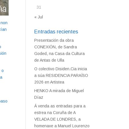
31
« Jul
 non
cían
Entradas recientes
Presentación da obra
o
CONEXIÓN, de Sandra
sión
Goded, na Casa da Cultura
de Antas de Ulla
O colectivo Disiden.Cia inicia
e o
a súa RESIDENCIA PARAÍSO
 a
2026 en Artistea
HENKO A mirada de Miguel
Díaz
paso
Á venda as entradas para a
estrea na Coruña de A
VELADA DE LONDRES, a
homenaxe a Manuel Lourenzo