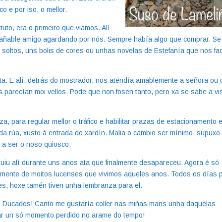
o e por iso, o mellor.
uto, era o primeiro que viamos. Alí
añable amigo agardando por nós. Sempre había algo que comprar. Se
s soltos, uns bolis de cores ou unhas novelas de Estefanía que nos fa
a. E alí, detrás do mostrador, nos atendía amablemente a señora ou 
parecían moi vellos. Pode que non fosen tanto, pero xa se sabe a vi
a, para regular mellor o tráfico e habilitar prazas de estacionamento 
 da rúa, xusto á entrada do xardín. Malia o cambio ser mínimo, supuxo
 a ser o noso quiosco.
guiu alí durante uns anos ata que finalmente desapareceu. Agora é só
mente de moitos lucenses que vivimos aqueles anos. Todos os días 
es, hoxe tamén tiven unha lembranza para el.
e Ducados! Canto me gustaría coller nas miñas mans unha daquelas
rar un só momento perdido no arame do tempo!