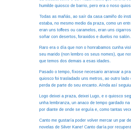
humilde quiosco de barrio, pero era o noso quiosc
Todas as mañás, ao saír da casa camiño do instit
estaba, no mesmo medio da praza, como un entr
eran uns toffees ou caramelos, eran uns cigarro
soñar con desertos, foraxidos e duelos no salón.
Raro era o día que non o honrabamos cunha visit
seu marido (non lembro os seus nomes), que nos 
que temos dos demais a esas idades.
Pasado o tempo, fíxose necesario arranxar a praz
quiosco foi trasladado uns metros, ao outro lado
perda de parte do seu encanto. Aínda así seguiu
Logo deixei a praza, deixei Lugo, e o quiosco se
unha lembranza, un anaco de tempo gardado na 
por diante de onde se erguía e, como tantas vec
Canto me gustaría poder volver mercar un par d
novelas de Silver Kane! Canto daría por recupe