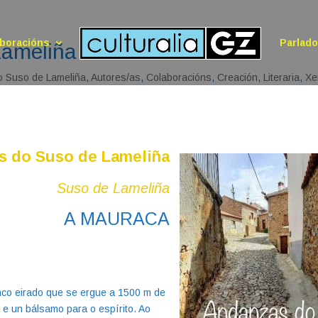
boracións
Parlad
 Lameliña A MAURACA
 Suso de Lameliña
,
Autores/as
,
Colaboracións
,
Creación
,
Literaria
,
Xe
s do Suso de Lameliña
Suso de Lameliña
A MAURACA
nco eirado que se ergue a 1500 m de
ta e un bálsamo para o espírito. Ao