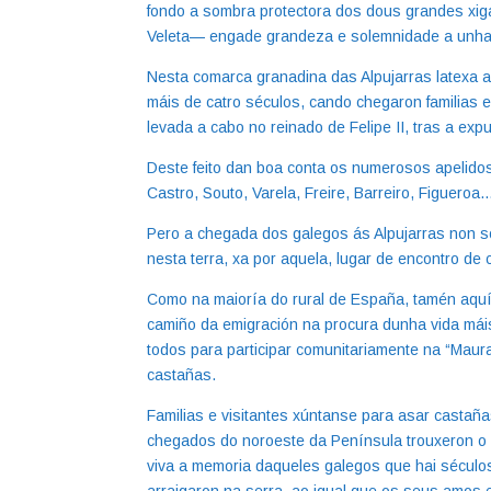
fondo a sombra protectora dos dous grandes xi
Veleta— engade grandeza e solemnidade a unha
Nesta comarca granadina das Alpujarras latexa 
máis de catro séculos, cando chegaron familias 
levada a cabo no reinado de Felipe II, tras a exp
Deste feito dan boa conta os numerosos apelido
Castro, Souto, Varela, Freire, Barreiro, Figueroa
Pero a chegada dos galegos ás Alpujarras non só
nesta terra, xa por aquela, lugar de encontro de
Como na maioría do rural de España, tamén aquí
camiño da emigración na procura dunha vida mái
todos para participar comunitariamente na “Maura
castañas.
Familias e visitantes xúntanse para asar casta
chegados do noroeste da Península trouxeron o c
viva a memoria daqueles galegos que hai sécul