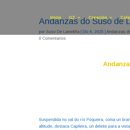
Inicio
GZ
Creación
Cola
Andanzas do Suso de
por
Suso De Lameliña
|
Dic 6, 2025
|
Andanzas do
0 Comentarios
Andanza
Suspendida no val do río Poqueira, coma un bra
altitude, destaca Capileira, un deleite para a vis