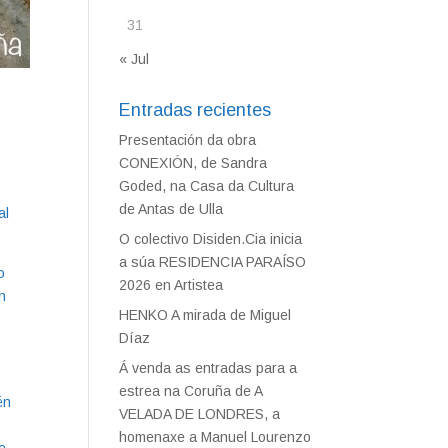
31
« Jul
Entradas recientes
Presentación da obra
CONEXIÓN, de Sandra
Goded, na Casa da Cultura
de Antas de Ulla
al
O colectivo Disiden.Cia inicia
a súa RESIDENCIA PARAÍSO
o
2026 en Artistea
n
HENKO A mirada de Miguel
Díaz
Á venda as entradas para a
estrea na Coruña de A
én
VELADA DE LONDRES, a
homenaxe a Manuel Lourenzo