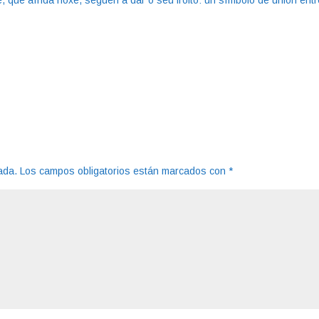
, que aínda hoxe, seguen a dar o seu froito: un símbolo de unión entr
ada.
Los campos obligatorios están marcados con
*