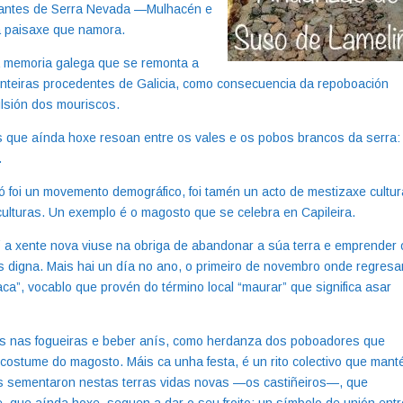
gantes de Serra Nevada —Mulhacén e
 paisaxe que namora.
a memoria galega que se remonta a
enteiras procedentes de Galicia, como consecuencia da repoboación
ulsión dos mouriscos.
s que aínda hoxe resoan entre os vales e os pobos brancos da serra:
…
 foi un movemento demográfico, foi tamén un acto de mestizaxe cultur
 culturas. Un exemplo é o magosto que se celebra en Capileira.
 a xente nova viuse na obriga de abandonar a súa terra e emprender 
s digna. Mais hai un día no ano, o primeiro de novembro onde regresa
ca”, vocablo que provén do término local “maurar” que significa asar
ñas nas fogueiras e beber anís, como herdanza dos poboadores que
ostume do magosto. Máis ca unha festa, é un rito colectivo que mant
os sementaron nestas terras vidas novas —os castiñeiros—, que