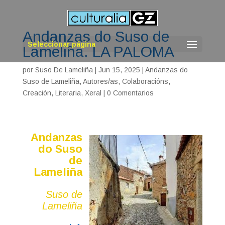
Andanzas do Suso de
Seleccionar página
Lameliña. LA PALOMA
por
Suso De Lameliña
|
Jun 15, 2025
|
Andanzas do
Suso de Lameliña
,
Autores/as
,
Colaboracións
,
Creación
,
Literaria
,
Xeral
|
0 Comentarios
Andanzas
do Suso
de
Lameliña
Suso de
Lameliña