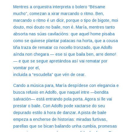
Mentres a orquestra interpreta o bolero “Bésame
mucho”, comezan a xirar marcando o ritmo. Ben,
marcando o ritmo é un dicir, porque o tipo de bigote, moi
douto, moi douto no baile, non é. María, mentres tanto
absorta nas súas cavilacións: que aquel home pisaba
como se quixese plantar patacas na horta, que a cousa
tiña traza de rematar co nocello tronzado, que Adolfo
aínda non chegara — ese si que baila ben, arre demo!
— e que se segue apretándoa así vai rematar por
vomitar por el,
incluida a “escudella” que vén de cear.
Cando a música para, María despídese con elegancia e
busca refuxio en Adolfo, que naquel intre —bendita
salvación— está entrando pola porta. Agora si lle vai
prestar o baile. Con Adolfo pode xactarse do seu
depurado estilo á hora de danzar. A pista de baile
empeza a encherse de historias: miradas furtivas,
parellas que se bican bailando unha cumbia, promesas