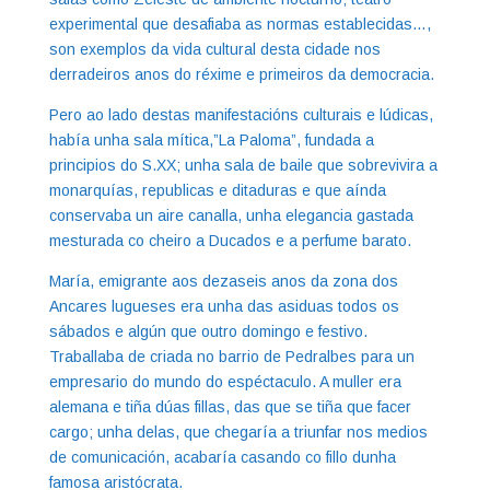
experimental que desafiaba as normas establecidas…,
son exemplos da vida cultural desta cidade nos
derradeiros anos do réxime e primeiros da democracia.
Pero ao lado destas manifestacións culturais e lúdicas,
había unha sala mítica,”La Paloma”, fundada a
principios do S.XX; unha sala de baile que sobrevivira a
monarquías, republicas e ditaduras e que aínda
conservaba un aire canalla, unha elegancia gastada
mesturada co cheiro a Ducados e a perfume barato.
María, emigrante aos dezaseis anos da zona dos
Ancares lugueses era unha das asiduas todos os
sábados e algún que outro domingo e festivo.
Traballaba de criada no barrio de Pedralbes para un
empresario do mundo do espéctaculo. A muller era
alemana e tiña dúas fillas, das que se tiña que facer
cargo; unha delas, que chegaría a triunfar nos medios
de comunicación, acabaría casando co fillo dunha
famosa aristócrata.