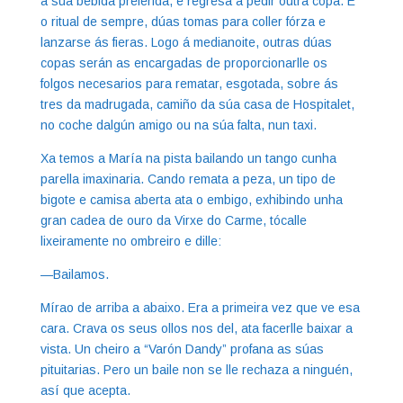
a súa bebida preferida, e regresa a pedir outra copa. É
o ritual de sempre, dúas tomas para coller fórza e
lanzarse ás fieras. Logo á medianoite, outras dúas
copas serán as encargadas de proporcionarlle os
folgos necesarios para rematar, esgotada, sobre ás
tres da madrugada, camiño da súa casa de Hospitalet,
no coche dalgún amigo ou na súa falta, nun taxi.
Xa temos a María na pista bailando un tango cunha
parella imaxinaria. Cando remata a peza, un tipo de
bigote e camisa aberta ata o embigo, exhibindo unha
gran cadea de ouro da Virxe do Carme, tócalle
lixeiramente no ombreiro e dille:
—Bailamos.
Mírao de arriba a abaixo. Era a primeira vez que ve esa
cara. Crava os seus ollos nos del, ata facerlle baixar a
vista. Un cheiro a “Varón Dandy” profana as súas
pituitarias. Pero un baile non se lle rechaza a ninguén,
así que acepta.