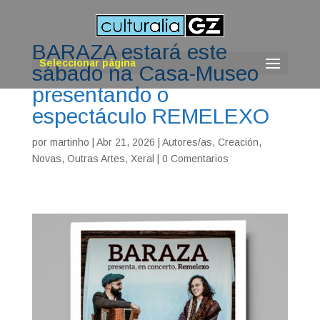
BARAZA estará este
Seleccionar página
sábado na Casa-Museo
presentando o
espectáculo REMELEXO
por
martinho
|
Abr 21, 2026
|
Autores/as
,
Creación
,
Novas
,
Outras Artes
,
Xeral
|
0 Comentarios