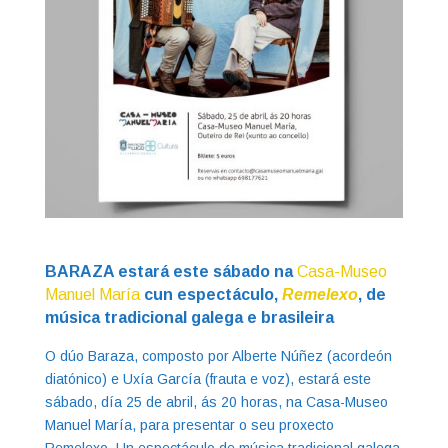
BARAZA estará este sábado na
Casa-Museo
Manuel María
cun espectáculo,
Remelexo
, de
música tradicional galega e brasileira
O dúo Baraza, composto por Alberte Núñez (acordeón
diatónico) e Uxía García (frauta e voz), estará este
sábado, día 25 de abril, ás 20 horas, na Casa-Museo
Manuel María, para presentar o seu proxecto