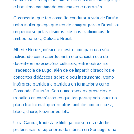
Remelexo. Un espectáculo de música tradicional galega
e brasileira combinado con imaxes e narración.
O concerto, que ten como fío condutor a vida de Diniña,
unha muller galega que ten de emigrar para o Brasil, fai
un percurso polas disintas músicas tradicionais de
ambos países, Galiza e Brasil.
Alberte Núñez, músico e mestre, compaxina a súa
actividade como acordeonista e arranxista coa de
docente en asociacións culturais, entre outras na
Tradescola de Lugo, alén de de impartir obradoiros e
concertos didácticos sobre o seu instrumento. Como
intérprete participa e participa en formacións como
Comando Curuxás. Son numerosos os proxectos e
traballos discográficos en que ten participado, quer no
plano tradicional, quer noutros ámbitos como o jazz,
blues, choro, klezmer ou folk.
Uxía García, frautista e filóloga, cursou os estudos
profesionais e superiores de música en Santiago e na