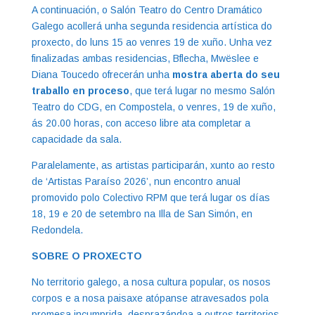
A continuación, o Salón Teatro do Centro Dramático
Galego acollerá unha segunda residencia artística do
proxecto, do luns 15 ao venres 19 de xuño. Unha vez
finalizadas ambas residencias, Bflecha, Mwëslee e
Diana Toucedo ofrecerán unha
mostra aberta do seu
traballo en proceso
, que terá lugar no mesmo Salón
Teatro do CDG, en Compostela, o venres, 19 de xuño,
ás 20.00 horas, con acceso libre ata completar a
capacidade da sala.
Paralelamente, as artistas participarán, xunto ao resto
de ‘Artistas Paraíso 2026’, nun encontro anual
promovido polo Colectivo RPM que terá lugar os días
18, 19 e 20 de setembro na Illa de San Simón, en
Redondela.
SOBRE O PROXECTO
No territorio galego, a nosa cultura popular, os nosos
corpos e a nosa paisaxe atópanse atravesados pola
promesa incumprida, desprazándoa a outros territorios