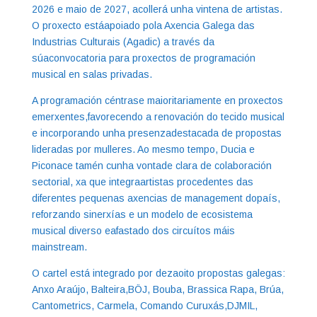
2026 e maio de 2027, acollerá unha vintena de artistas.
O proxecto estáapoiado pola Axencia Galega das
Industrias Culturais (Agadic) a través da
súaconvocatoria para proxectos de programación
musical en salas privadas.
A programación céntrase maioritariamente en proxectos
emerxentes,favorecendo a renovación do tecido musical
e incorporando unha presenzadestacada de propostas
lideradas por mulleres. Ao mesmo tempo, Ducia e
Piconace tamén cunha vontade clara de colaboración
sectorial, xa que integraartistas procedentes das
diferentes pequenas axencias de management dopaís,
reforzando sinerxías e un modelo de ecosistema
musical diverso eafastado dos circuítos máis
mainstream.
O cartel está integrado por dezaoito propostas galegas:
Anxo Araújo, Balteira,BÖJ, Bouba, Brassica Rapa, Brúa,
Cantometrics, Carmela, Comando Curuxás,DJMIL,