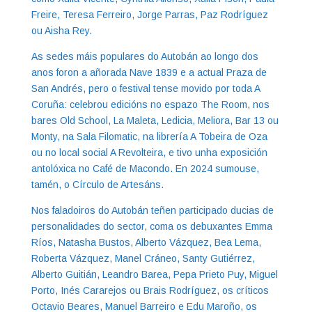
Freire, Teresa Ferreiro, Jorge Parras, Paz Rodríguez
ou Aisha Rey.
As sedes máis populares do Autobán ao longo dos
anos foron a añorada Nave 1839 e a actual Praza de
San Andrés, pero o festival tense movido por toda A
Coruña: celebrou edicións no espazo The Room, nos
bares Old School, La Maleta, Ledicia, Meliora, Bar 13 ou
Monty, na Sala Filomatic, na librería A Tobeira de Oza
ou no local social A Revolteira, e tivo unha exposición
antolóxica no Café de Macondo. En 2024 sumouse,
tamén, o Círculo de Artesáns.
Nos faladoiros do Autobán teñen participado ducias de
personalidades do sector, coma os debuxantes Emma
Ríos, Natasha Bustos, Alberto Vázquez, Bea Lema,
Roberta Vázquez, Manel Cráneo, Santy Gutiérrez,
Alberto Guitián, Leandro Barea, Pepa Prieto Puy, Miguel
Porto, Inés Cararejos ou Brais Rodríguez, os críticos
Octavio Beares, Manuel Barreiro e Edu Maroño, os