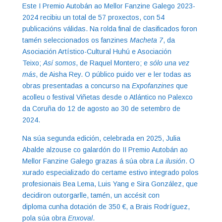
Este I Premio Autobán ao Mellor Fanzine Galego 2023-
2024 recibiu un total de 57 proxectos, con 54
publicacións válidas. Na rolda final de clasificados foron
tamén seleccionados os fanzines
Macheta 7
, da
Asociación Artístico-Cultural Huhú e Asociación
Teixo;
Así somos
, de Raquel Montero; e
sólo una vez
más
, de Aisha Rey. O público puido ver e ler todas as
obras presentadas a concurso na
Expofanzines
que
acolleu o festival Viñetas desde o Atlántico no Palexco
da Coruña do 12 de agosto ao 30 de setembro de
2024.
Na súa segunda edición, celebrada en 2025, Julia
Abalde alzouse co galardón do II Premio Autobán ao
Mellor Fanzine Galego grazas á súa obra
La ilusión
. O
xurado especializado do certame estivo integrado polos
profesionais Bea Lema, Luis Yang e Sira González, que
decidiron outorgarlle, tamén, un accésit con
diploma cunha dotación de 350 €, a Brais Rodríguez,
pola súa obra
Enxoval
.