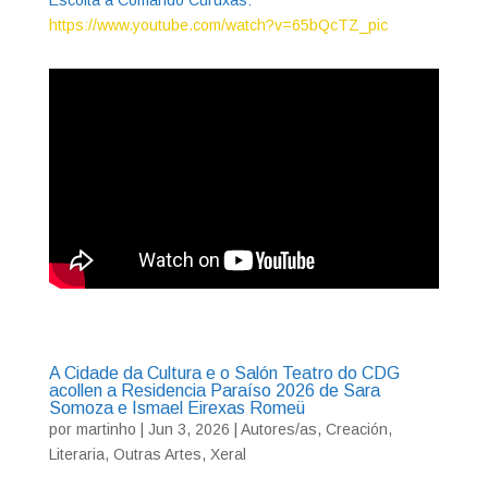
Escoita a Comando Curuxás:
https://www.youtube.com/watch?v=65bQcTZ_pic
A Cidade da Cultura e o Salón Teatro do CDG
acollen a Residencia Paraíso 2026 de Sara
Somoza e Ismael Eirexas Romeü
por
martinho
|
Jun 3, 2026
|
Autores/as
,
Creación
,
Literaria
,
Outras Artes
,
Xeral