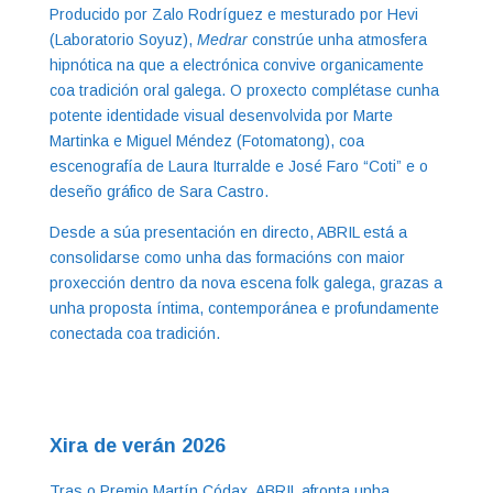
Producido por Zalo Rodríguez e mesturado por Hevi
(Laboratorio Soyuz),
Medrar
constrúe unha atmosfera
hipnótica na que a electrónica convive organicamente
coa tradición oral galega. O proxecto complétase cunha
potente identidade visual desenvolvida por Marte
Martinka e Miguel Méndez (Fotomatong), coa
escenografía de Laura Iturralde e José Faro “Coti” e o
deseño gráfico de Sara Castro.
Desde a súa presentación en directo, ABRIL está a
consolidarse como unha das formacións con maior
proxección dentro da nova escena folk galega, grazas a
unha proposta íntima, contemporánea e profundamente
conectada coa tradición.
Xira de verán 2026
Tras o Premio Martín Códax, ABRIL afronta unha