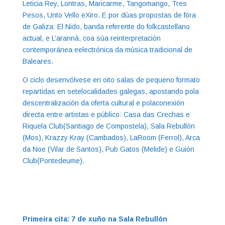
Leticia Rey, Lontras, Maricarme, Tangomango, Tres
Pesos, Unto Vello eXiro. E por dúas propostas de fóra
de Galiza: El Nido, banda referente do folkcastellano
actual, e L’arannà, coa súa reinterpretación
contemporánea eelectrónica da música tradicional de
Baleares.
O ciclo desenvólvese en oito salas de pequeno formato
repartidas en setelocalidades galegas, apostando pola
descentralización da oferta cultural e polaconexión
directa entre artistas e público: Casa das Crechas e
Riquela Club(Santiago de Compostela), Sala Rebullón
(Mos), Krazzy Kray (Cambados), LaRoom (Ferrol), Arca
da Noe (Vilar de Santos), Pub Gatos (Melide) e Guión
Club(Pontedeume).
Primeira cita: 7 de xuño na Sala Rebullón