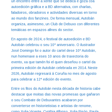
un encontro entre a xente que se dedica e goza coa
autoedición gráfica e a BD alternativa, con charlas,
faladoiros, obradoiros e actividades diversas en torno
ao mundo dos fanzines. De forma mensual, Autobán
organiza, asimesmo, un Club de Debuxo con diferentes
temáticas en espazos afines do sector.
En agosto de 2024, o festival de autoedición e BD
Autobán celebrou o seu 10º aniversario. O ilustrador
José Domingo foi o autor do cartel dese 10º Autobán,
nun homenaxe a eses 10 anos de traxectoria do
evento, xa que tamén foi el quen deseñou o cartel da
primeira edición de Autobán celebrada en 2014. Neste
2026, Autobán regresará á Coruña no mes de agosto
para celebrar a 12ª edición do evento.
Entre os fitos do Autobán nesta década de historia cabe
destacar que moitas das novas promesas que gañaron
o seu Combate de Debuxantes acabaron por
converterse en historietistas e artistas de renome,
como Xulia Vicente, Cynthia Alfonso, Xulia Pisón, Paula