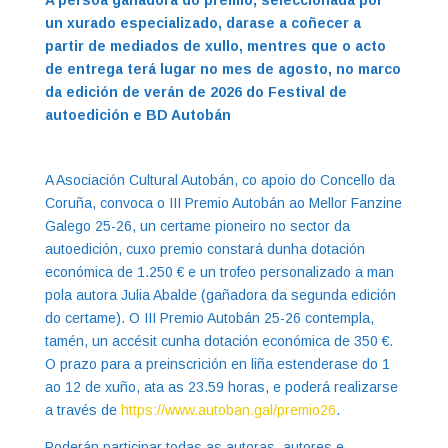
A persoa gañadora do premio, seleccionada por
un xurado especializado, darase a coñecer a
partir de mediados de xullo, mentres que o acto
de entrega terá lugar no mes de agosto, no marco
da edición de verán de 2026 do Festival de
autoedición e BD Autobán
A Asociación Cultural Autobán, co apoio do Concello da
Coruña, convoca o III Premio Autobán ao Mellor Fanzine
Galego 25-26, un certame pioneiro no sector da
autoedición, cuxo premio constará dunha dotación
económica de 1.250 € e un trofeo personalizado a man
pola autora Julia Abalde (gañadora da segunda edición
do certame). O III Premio Autobán 25-26 contempla,
tamén, un accésit cunha dotación económica de 350 €.
O prazo para a preinscrición en liña estenderase do 1
ao 12 de xuño, ata as 23.59 horas, e poderá realizarse
a través de
https://www.autoban.gal/premio26
.
Poderán participar todas as autoras, autores e