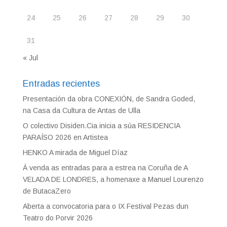
24
25
26
27
28
29
30
31
« Jul
Entradas recientes
Presentación da obra CONEXIÓN, de Sandra Goded,
na Casa da Cultura de Antas de Ulla
O colectivo Disiden.Cia inicia a súa RESIDENCIA
PARAÍSO 2026 en Artistea
HENKO A mirada de Miguel Díaz
Á venda as entradas para a estrea na Coruña de A
VELADA DE LONDRES, a homenaxe a Manuel Lourenzo
de ButacaZero
Aberta a convocatoria para o IX Festival Pezas dun
Teatro do Porvir 2026