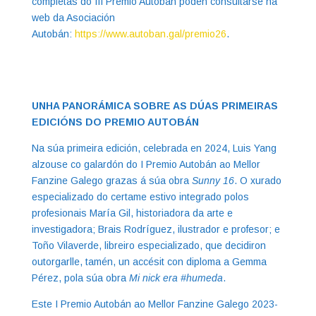
completas do III Premio Autobán poden consultarse na
web da Asociación
Autobán:
https://www.autoban.gal/premio26
.
UNHA PANORÁMICA SOBRE AS DÚAS PRIMEIRAS
EDICIÓNS DO PREMIO AUTOBÁN
Na súa primeira edición, celebrada en 2024, Luis Yang
alzouse co galardón do I Premio Autobán ao Mellor
Fanzine Galego grazas á súa obra
Sunny 16
. O xurado
especializado do certame estivo integrado polos
profesionais María Gil, historiadora da arte e
investigadora; Brais Rodríguez, ilustrador e profesor; e
Toño Vilaverde, libreiro especializado, que decidiron
outorgarlle, tamén, un accésit con diploma a Gemma
Pérez, pola súa obra
Mi nick era #humeda
.
Este I Premio Autobán ao Mellor Fanzine Galego 2023-