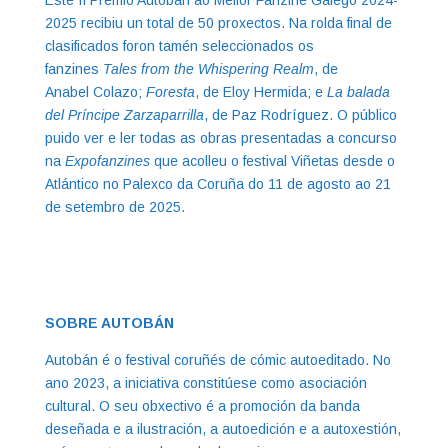
Este II Premio Autobán ao Mellor Fanzine Galego 2024-
2025 recibiu un total de 50 proxectos. Na rolda final de
clasificados foron tamén seleccionados os
fanzines
Tales from the Whispering Realm
, de
Anabel Colazo;
Foresta
, de Eloy Hermida; e
La balada
del Príncipe Zarzaparrilla
, de Paz Rodríguez. O público
puido ver e ler todas as obras presentadas a concurso
na
Expofanzines
que acolleu o festival Viñetas desde o
Atlántico no Palexco da Coruña do 11 de agosto ao 21
de setembro de 2025.
SOBRE AUTOBÁN
Autobán é o festival coruñés de cómic autoeditado. No
ano 2023, a iniciativa constitúese como asociación
cultural. O seu obxectivo é a promoción da banda
deseñada e a ilustración, a autoedición e a autoxestión,