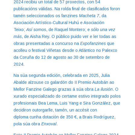
2024 recibiu un total de 57 proxectos, con 54
publicacións válidas. Na rolda final de clasificados foron
tamén seleccionados os fanzines
Macheta 7
, da
Asociación Artístico-Cultural Huhú e Asociación
Teixo;
Así somos
, de Raquel Montero; e
sólo una vez
más
, de Aisha Rey. O público puido ver e ler todas as
obras presentadas a concurso na
Expofanzines
que
acolleu o festival Viñetas desde o Atlántico no Palexco
da Coruña do 12 de agosto ao 30 de setembro de
2024.
Na súa segunda edición, celebrada en 2025, Julia
Abalde alzouse co galardón do II Premio Autobán ao
Mellor Fanzine Galego grazas á súa obra
La ilusión
. O
xurado especializado do certame estivo integrado polos
profesionais Bea Lema, Luis Yang e Sira González, que
decidiron outorgarlle, tamén, un accésit con
diploma cunha dotación de 350 €, a Brais Rodríguez,
pola súa obra
Enxoval
.