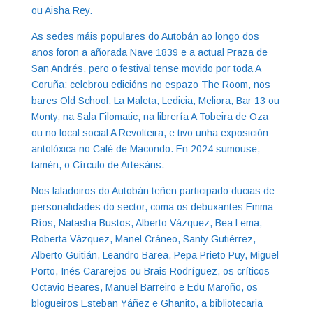
ou Aisha Rey.
As sedes máis populares do Autobán ao longo dos
anos foron a añorada Nave 1839 e a actual Praza de
San Andrés, pero o festival tense movido por toda A
Coruña: celebrou edicións no espazo The Room, nos
bares Old School, La Maleta, Ledicia, Meliora, Bar 13 ou
Monty, na Sala Filomatic, na librería A Tobeira de Oza
ou no local social A Revolteira, e tivo unha exposición
antolóxica no Café de Macondo. En 2024 sumouse,
tamén, o Círculo de Artesáns.
Nos faladoiros do Autobán teñen participado ducias de
personalidades do sector, coma os debuxantes Emma
Ríos, Natasha Bustos, Alberto Vázquez, Bea Lema,
Roberta Vázquez, Manel Cráneo, Santy Gutiérrez,
Alberto Guitián, Leandro Barea, Pepa Prieto Puy, Miguel
Porto, Inés Cararejos ou Brais Rodríguez, os críticos
Octavio Beares, Manuel Barreiro e Edu Maroño, os
blogueiros Esteban Yáñez e Ghanito, a bibliotecaria