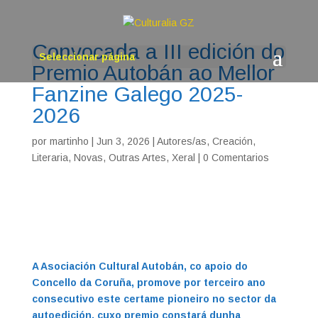
Convocada a III edición do
Seleccionar página
Premio Autobán ao Mellor
Fanzine Galego 2025-
2026
por
martinho
|
Jun 3, 2026
|
Autores/as
,
Creación
,
Literaria
,
Novas
,
Outras Artes
,
Xeral
|
0 Comentarios
A Asociación Cultural Autobán, co apoio do
Concello da Coruña, promove por terceiro ano
consecutivo este certame pioneiro no sector da
autoedición, cuxo premio constará dunha