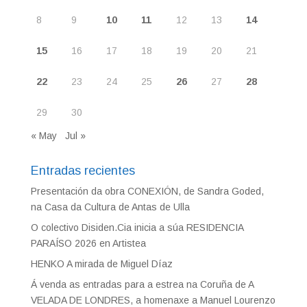
8
9
10
11
12
13
14
15
16
17
18
19
20
21
22
23
24
25
26
27
28
29
30
« May
Jul »
Entradas recientes
Presentación da obra CONEXIÓN, de Sandra Goded,
na Casa da Cultura de Antas de Ulla
O colectivo Disiden.Cia inicia a súa RESIDENCIA
PARAÍSO 2026 en Artistea
HENKO A mirada de Miguel Díaz
Á venda as entradas para a estrea na Coruña de A
VELADA DE LONDRES, a homenaxe a Manuel Lourenzo