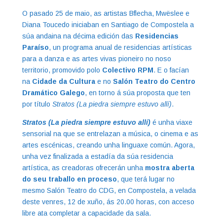
O pasado 25 de maio, as artistas Bflecha, Mwëslee e
Diana Toucedo iniciaban en Santiago de Compostela a
súa andaina na décima edición das
Residencias
Paraíso
, un programa anual de residencias artísticas
para a danza e as artes vivas pioneiro no noso
territorio, promovido polo
Colectivo RPM
. E o facían
na
Cidade da Cultura
e no
Salón Teatro do Centro
Dramático Galego
, en torno á súa proposta que ten
por título
Stratos (La piedra siempre estuvo allí)
.
Stratos (La piedra siempre estuvo allí)
é unha viaxe
sensorial na que se entrelazan a música, o cinema e as
artes escénicas, creando unha linguaxe común. Agora,
unha vez finalizada a estadía da súa residencia
artística, as creadoras ofrecerán unha
mostra aberta
do seu traballo en proceso
, que terá lugar no
mesmo Salón Teatro do CDG, en Compostela, a velada
deste venres, 12 de xuño, ás 20.00 horas, con acceso
libre ata completar a capacidade da sala.