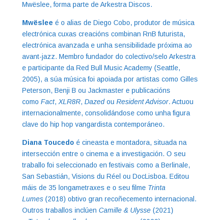
Mwëslee, forma parte de Arkestra Discos.
Mwëslee
é o alias de Diego Cobo, produtor de música
electrónica cuxas creacións combinan RnB futurista,
electrónica avanzada e unha sensibilidade próxima ao
avant-jazz. Membro fundador do colectivo/selo Arkestra
e participante da Red Bull Music Academy (Seattle,
2005), a súa música foi apoiada por artistas como Gilles
Peterson, Benji B ou Jackmaster e publicacións
como
Fact
,
XLR8R
,
Dazed
ou
Resident Advisor
. Actuou
internacionalmente, consolidándose como unha figura
clave do hip hop vangardista contemporáneo.
Diana Toucedo
é cineasta e montadora, situada na
intersección entre o cinema e a investigación. O seu
traballo foi seleccionado en festivais como a Berlinale,
San Sebastián, Visions du Réel ou DocLisboa. Editou
máis de 35 longametraxes e o seu filme
Trinta
Lumes
(2018) obtivo gran recoñecemento internacional.
Outros traballos inclúen
Camille
&
Ulysse
(2021)