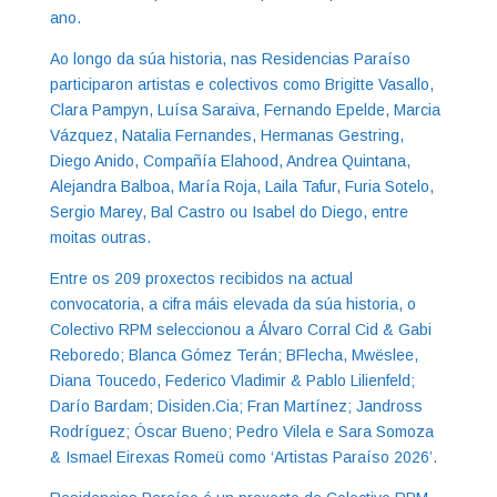
ano.
Ao longo da súa historia, nas Residencias Paraíso
participaron artistas e colectivos como Brigitte Vasallo,
Clara Pampyn, Luísa Saraiva, Fernando Epelde, Marcia
Vázquez, Natalia Fernandes, Hermanas Gestring,
Diego Anido, Compañía Elahood, Andrea Quintana,
Alejandra Balboa, María Roja, Laila Tafur, Furia Sotelo,
Sergio Marey, Bal Castro ou Isabel do Diego, entre
moitas outras.
Entre os 209 proxectos recibidos na actual
convocatoria, a cifra máis elevada da súa historia, o
Colectivo RPM seleccionou a Álvaro Corral Cid & Gabi
Reboredo; Blanca Gómez Terán; BFlecha, Mwëslee,
Diana Toucedo, Federico Vladimir & Pablo Lilienfeld;
Darío Bardam; Disiden.Cia; Fran Martínez; Jandross
Rodríguez; Óscar Bueno; Pedro Vilela e Sara Somoza
& Ismael Eirexas Romeü como ‘Artistas Paraíso 2026’.