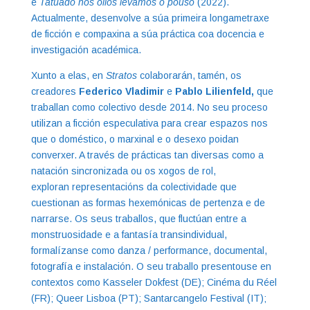
e
Tatuado nos ollos levamos o pouso
(2022).
Actualmente, desenvolve a súa primeira longametraxe
de ficción e compaxina a súa práctica coa docencia e
investigación académica.
Xunto a elas, en
Stratos
colaborarán, tamén, os
creadores
Federico Vladimir
e
Pablo Lilienfeld
,
que
traballan como colectivo desde 2014. No seu proceso
utilizan a ficción especulativa para crear espazos nos
que o doméstico, o marxinal e o desexo poidan
converxer. A través de prácticas tan diversas como a
natación sincronizada ou os xogos de rol,
exploran representacións da colectividade que
cuestionan as formas hexemónicas de pertenza e de
narrarse. Os seus traballos, que fluctúan entre a
monstruosidade e a fantasía transindividual,
formalízanse como danza / performance, documental,
fotografía e instalación. O seu traballo presentouse en
contextos como Kasseler Dokfest (DE); Cinéma du Réel
(FR); Queer Lisboa (PT); Santarcangelo Festival (IT);