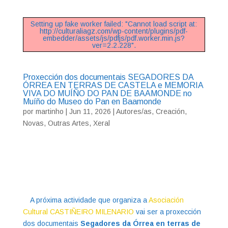
Setting up fake worker failed: "Cannot load script at:
http://culturaliagz.com/wp-content/plugins/pdf-
embedder/assets/js/pdfjs/pdf.worker.min.js?
ver=2.2.228".
Proxección dos documentais SEGADORES DA
ÓRREA EN TERRAS DE CASTELA e MEMORIA
VIVA DO MUÍÑO DO PAN DE BAAMONDE no
Muíño do Museo do Pan en Baamonde
por
martinho
|
Jun 11, 2026
|
Autores/as
,
Creación
,
Novas
,
Outras Artes
,
Xeral
A próxima actividade que organiza a
Asociación
Cultural CASTIÑEIRO MILENARIO
vai ser a proxección
dos documentais
Segadores da Órrea en terras de