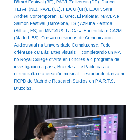
Bâtard Festival (BE); PACT Zollverein (DE); During
TEFAF (NL); NAVE (CL); FIDCU (UR); LOOP, Sant
Andreu Contemporani, El Grec, El Palomar, MACBA e
Salmón Festival (Barcelona, ES); Azkuna Zentroa
(Bilbao, ES) ou MNCARS, La Casa Encendida e CA2M
(Madrid, ES). Cursaron estudos de Comunicación
Audiovisual na Universidade Complutense. Fede
oriéntase cara ás artes visuais —completando un MA
no Royal College of Arts en Londres e o programa de
investigación a.pass, Bruxelas— e Pablo cara á
coreografía e a creación musical —estudando danza no
RCPD de Madrid e Research Studios en P.A.R.T.S.
Bruxelas.