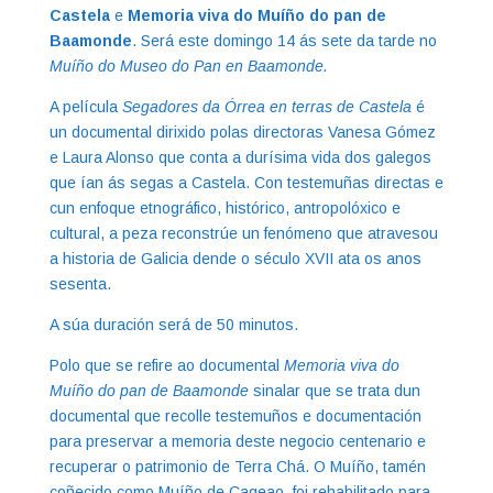
Castela
e
Memoria viva do Muíño do pan de
Baamonde
. Será este domingo 14 ás sete da tarde no
Muíño do Museo do Pan en Baamonde.
A película
Segadores da Órrea en terras de Castela
é
un documental dirixido polas directoras Vanesa Gómez
e Laura Alonso que conta a durísima vida dos galegos
que ían ás segas a Castela. Con testemuñas directas e
cun enfoque etnográfico, histórico, antropolóxico e
cultural, a peza reconstrúe un fenómeno que atravesou
a historia de Galicia dende o século XVII ata os anos
sesenta.
A súa duración será de 50 minutos.
Polo que se refire ao documental
Memoria viva do
Muíño do pan de Baamonde
sinalar que se trata dun
documental que recolle testemuños e documentación
para preservar a memoria deste negocio centenario e
recuperar o patrimonio de Terra Chá. O Muíño, tamén
coñecido como Muíño de Cageao, foi rehabilitado para