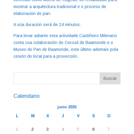
mostrar a arquitectura tradicional e o proceso de
elaboración do pan.
A súa duración será de 24 minutos.
Para levar adiante esta actividade Castiñeiro Milenario
conta coa colaboración do Cercud de Baamonde e o
Museo do Pan de Baamonde, este último ademais pola
cesión do local para a proxección.
Calendario
junio 2026
L
M
X
J
V
S
D
1
2
3
4
5
6
7