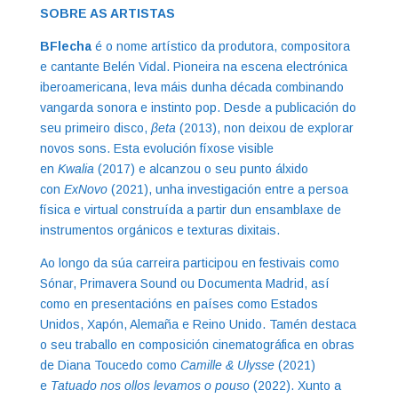
SOBRE AS ARTISTAS
BFlecha
é o nome artístico da produtora, compositora
e cantante Belén Vidal. Pioneira na escena electrónica
iberoamericana, leva máis dunha década combinando
vangarda sonora e instinto pop. Desde a publicación do
seu primeiro disco,
βeta
(2013), non deixou de explorar
novos sons. Esta evolución fíxose visible
en
Kwalia
(2017) e alcanzou o seu punto álxido
con
ExNovo
(2021), unha investigación entre a persoa
física e virtual construída a partir dun ensamblaxe de
instrumentos orgánicos e texturas dixitais.
Ao longo da súa carreira participou en festivais como
Sónar, Primavera Sound ou Documenta Madrid, así
como en presentacións en países como Estados
Unidos, Xapón, Alemaña e Reino Unido. Tamén destaca
o seu traballo en composición cinematográfica en obras
de Diana Toucedo como
Camille & Ulysse
(2021)
e
Tatuado nos ollos levamos o pouso
(2022). Xunto a