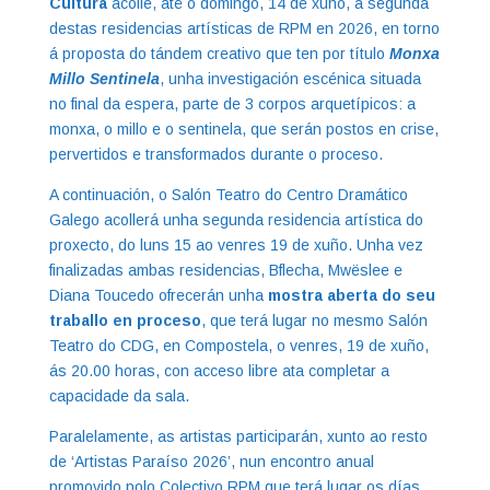
Cultura
acolle, até o domingo, 14 de xuño, a segunda
destas residencias artísticas de RPM en 2026, en torno
á proposta do tándem creativo que ten por título
Monxa
Millo Sentinela
, unha investigación escénica situada
no final da espera, parte de 3 corpos arquetípicos: a
monxa, o millo e o sentinela, que serán postos en crise,
pervertidos e transformados durante o proceso.
A continuación, o Salón Teatro do Centro Dramático
Galego acollerá unha segunda residencia artística do
proxecto, do luns 15 ao venres 19 de xuño. Unha vez
finalizadas ambas residencias, Bflecha, Mwëslee e
Diana Toucedo ofrecerán unha
mostra aberta do seu
traballo en proceso
, que terá lugar no mesmo Salón
Teatro do CDG, en Compostela, o venres, 19 de xuño,
ás 20.00 horas, con acceso libre ata completar a
capacidade da sala.
Paralelamente, as artistas participarán, xunto ao resto
de ‘Artistas Paraíso 2026’, nun encontro anual
promovido polo Colectivo RPM que terá lugar os días