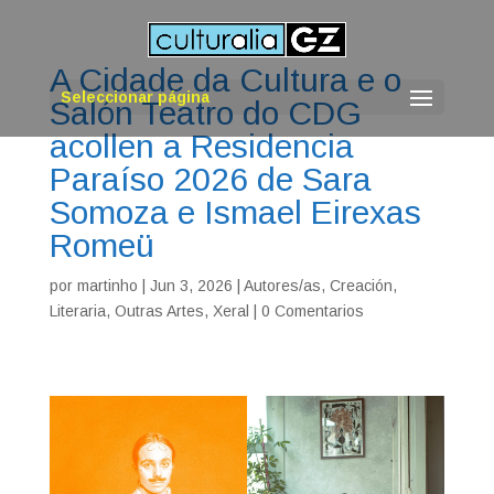
A Cidade da Cultura e o
Seleccionar página
Salón Teatro do CDG
acollen a Residencia
Paraíso 2026 de Sara
Somoza e Ismael Eirexas
Romeü
por
martinho
|
Jun 3, 2026
|
Autores/as
,
Creación
,
Literaria
,
Outras Artes
,
Xeral
|
0 Comentarios