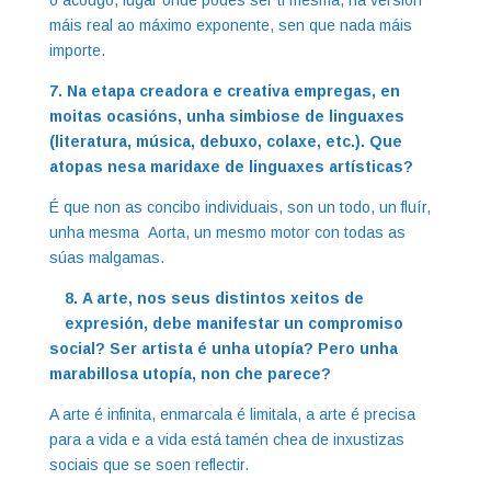
o acougo, lugar onde podes ser ti mesma, na versión
máis real ao máximo exponente, sen que nada máis
importe.
7. Na etapa creadora e creativa empregas, en
moitas ocasións, unha simbiose de linguaxes
(literatura, música, debuxo, colaxe, etc.). Que
atopas nesa maridaxe de linguaxes artísticas?
​É que non as concibo individuais, son un todo, un fluír,
unha mesma Aorta, un mesmo motor con todas as
súas malgamas.
8. A arte, nos seus distintos xeitos de
expresión, debe manifestar un compromiso
social? Ser artista é unha utopía? Pero unha
marabillosa utopía, non che parece?
A arte é infinita, enmarcala é limitala, a arte é precisa
para a vida e a vida está tamén chea de inxustizas
sociais que se soen reflectir.