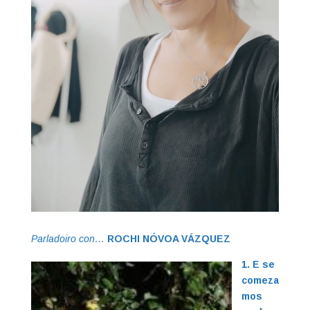
Parladoiro
con…
ROCHI NÓVOA VÁZQUEZ
1. E se
comeza
mos