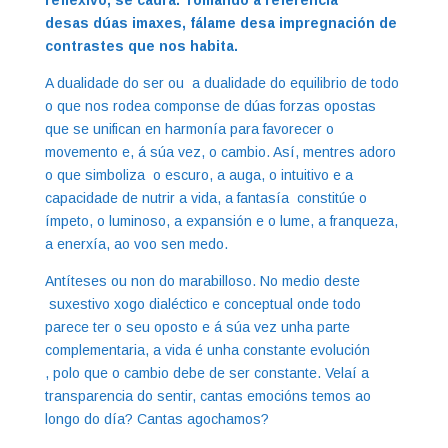
reflexivo, se cadra. Tomando a referencia
desas dúas imaxes, fálame desa impregnación de
contrastes que nos habita.
A dualidade do ser ou a dualidade do equilibrio de todo
o que nos rodea componse de dúas forzas opostas
que se unifican en harmonía para favorecer o
movemento e, á súa vez, o cambio. Así, mentres adoro
o que simboliza o escuro, a auga, o intuitivo e a
capacidade de nutrir a vida, a fantasía constitúe o
ímpeto, o luminoso, a expansión e o lume, a franqueza,
a enerxía, ao voo sen medo.
Antíteses ou non do marabilloso. No medio deste
suxestivo xogo dialéctico e conceptual onde todo
parece ter o seu oposto e á súa vez unha parte
complementaria, a vida é unha constante evolución
, polo que o cambio debe de ser constante. Velaí a
transparencia do sentir, cantas emocións temos ao
longo do día? Cantas agochamos?