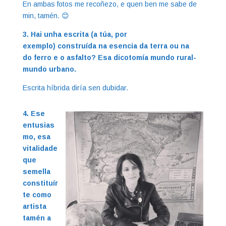
En ambas fotos me recoñezo, e quen ben me sabe de
min, tamén. 😊
3. Hai unha escrita (a túa, por
exemplo) construída na esencia da terra ou na
do ferro e o asfalto? Esa dicotomía mundo rural-
mundo urbano.
Escrita híbrida diría sen dubidar.
4. Ese
entusias
mo, esa
vitalidade
que
semella
constituír
te como
artista
tamén a