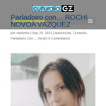
Parladoiro con… ROCHI
Seleccionar página
NÓVOA VÁZQUEZ
por
martinho
|
Sep 29, 2021
|
Autores/as
,
Creación
,
Parladoiro Con...
,
Xeral
|
0 Comentarios