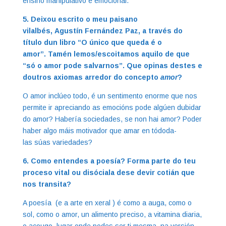
ensino manipulativo e emocional.
5. Deixou escrito o meu paisano
vilalbés, Agustín Fernández Paz, a través do
título dun libro “O único que queda é o
amor”. Tamén lemos/escoitamos aquilo de que
“só o amor pode salvarnos”. Que opinas destes e
doutros axiomas arredor do concepto
amor
?
O amor inclúeo todo, é un sentimento enorme que nos
permite ir apreciando as emocións pode algúen dubidar
do amor? Habería sociedades, se non hai amor? Poder
haber algo máis motivador que amar en tódoda-
las súas variedades?
6. Como entendes a poesía? Forma parte do teu
proceso vital ou disóciala dese devir cotián que
nos transita?
A poesía (e a arte en xeral ) é como a auga, como o
sol, como o amor, un alimento preciso, a vitamina diaria,