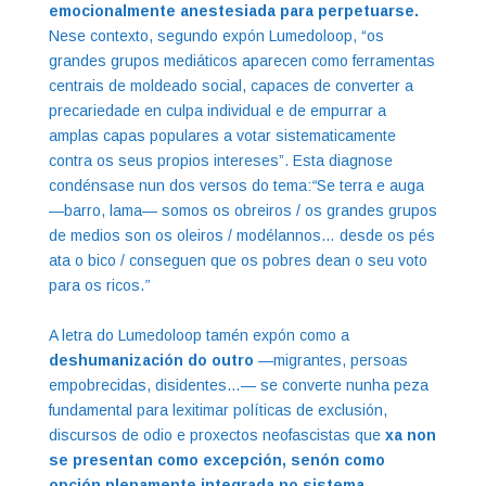
emocionalmente anestesiada para perpetuarse.
Nese contexto, segundo expón Lumedoloop, “os
grandes grupos mediáticos aparecen como ferramentas
centrais de moldeado social, capaces de converter a
precariedade en culpa individual e de empurrar a
amplas capas populares a votar sistematicamente
contra os seus propios intereses”. Esta diagnose
condénsase nun dos versos do tema:
“
Se terra e auga
—barro, lama— somos os obreiros / os grandes grupos
de medios son os oleiros / modélannos… desde os pés
ata o bico / conseguen que os pobres dean o seu voto
para os ricos.
”
A letra do Lumedoloop tamén expón como a
deshumanización do outro
—migrantes, persoas
empobrecidas, disidentes…— se converte nunha peza
fundamental para lexitimar políticas de exclusión,
discursos de odio e proxectos neofascistas que
xa non
se presentan como excepción, senón como
opción plenamente integrada no sistema
.