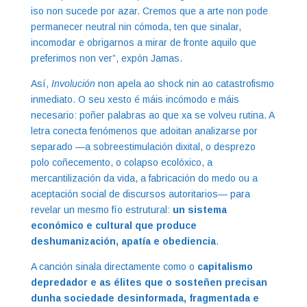
iso non sucede por azar. Cremos que a arte non pode
permanecer neutral nin cómoda, ten que sinalar,
incomodar e obrigarnos a mirar de fronte aquilo que
preferimos non ver”, expón Jamas.
Así,
Involución
non apela ao shock nin ao catastrofismo
inmediato. O seu xesto é máis incómodo e máis
necesario: poñer palabras ao que xa se volveu rutina. A
letra conecta fenómenos que adoitan analizarse por
separado —a sobreestimulación dixital, o desprezo
polo coñecemento, o colapso ecolóxico, a
mercantilización da vida, a fabricación do medo ou a
aceptación social de discursos autoritarios— para
revelar un mesmo fío estrutural:
un sistema
económico e cultural que produce
deshumanización, apatía e obediencia
.
A canción sinala directamente como o
capitalismo
depredador e as élites que o sosteñen precisan
dunha sociedade desinformada, fragmentada e