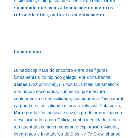
e simbólica, dialoga coa idea central do tema:
unha
sociedade que avanza tecnicamente mentres
retrocede ética, cultural e colectivamente
.
Lumedoloop
Lumedoloop nace do encontro entre tres figuras
fundamentais do hip hop galego. Por unha banda,
Jamas
(voz principal), un dos MCs máis carismáticos
dos nosos escenarios, cun estilo que mestura
contundencia e sensibilidade, posuidor dun
flow
natural
cargado de musicalidade e forza explosiva. Pola outra,
Møu
(produción musical e voz), o produtor que marcou
a evolución do rap en Galicia, cunha identidade sonora
tan asentada coma en constante exploración. Ambos,
integrantes e fundadores de Dios Ke Te Crew, alíanse