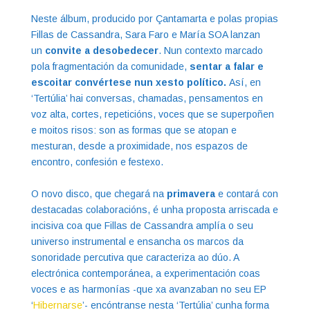
Neste álbum, producido por Çantamarta e polas propias
Fillas de Cassandra, Sara Faro e María SOA lanzan
un
convite a desobedecer
. Nun contexto marcado
pola fragmentación da comunidade,
sentar a falar e
escoitar convértese nun xesto político.
Así, en
‘Tertúlia’ hai conversas, chamadas, pensamentos en
voz alta, cortes, repeticións, voces que se superpoñen
e moitos risos: son as formas que se atopan e
mesturan, desde a proximidade, nos espazos de
encontro, confesión e festexo.
O novo disco, que chegará na
primavera
e contará con
destacadas colaboracións, é unha proposta arriscada e
incisiva coa que Fillas de Cassandra amplía o seu
universo instrumental e ensancha os marcos da
sonoridade percutiva que caracteriza ao dúo. A
electrónica contemporánea, a experimentación coas
voces e as harmonías -que xa avanzaban no seu EP
‘
Hibernarse
’- encóntranse nesta ‘Tertúlia’ cunha forma