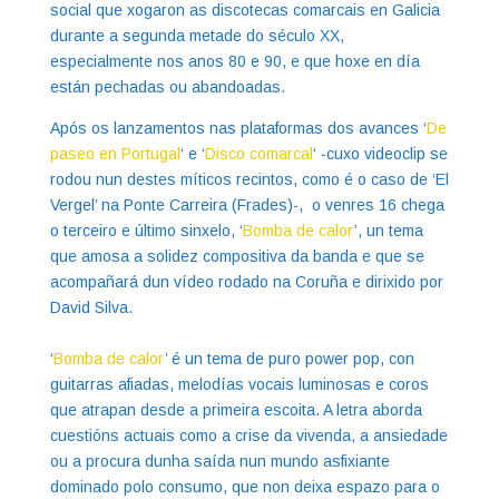
social que xogaron as discotecas comarcais en Galicia
durante a segunda metade do século XX,
especialmente nos anos 80 e 90, e que hoxe en día
están pechadas ou abandoadas.
Após os lanzamentos nas plataformas dos avances ‘
De
paseo en Portugal
‘ e ‘
Disco comarcal
‘ -cuxo videoclip se
rodou nun destes míticos recintos, como é o caso de ‘El
Vergel’ na Ponte Carreira (Frades)-, o venres 16 chega
o terceiro e último sinxelo, ‘
Bomba de calor
’, un tema
que amosa a solidez compositiva da banda e que se
acompañará dun vídeo rodado na Coruña e dirixido por
David Silva.
‘
Bomba de calor
’ é un tema de puro power pop, con
guitarras afiadas, melodías vocais luminosas e coros
que atrapan desde a primeira escoita. A letra aborda
cuestións actuais como a crise da vivenda, a ansiedade
ou a procura dunha saída nun mundo asfixiante
dominado polo consumo, que non deixa espazo para o