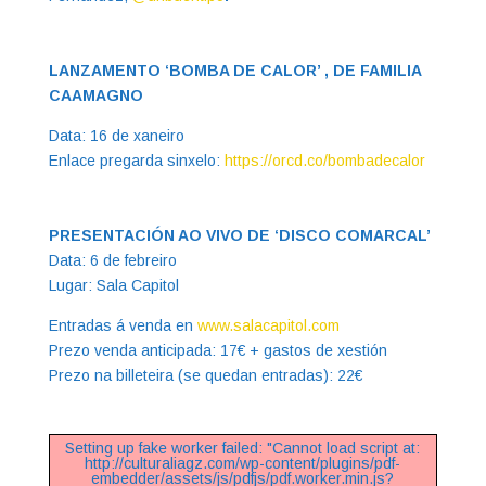
LANZAMENTO ‘BOMBA DE CALOR’ , DE FAMILIA
CAAMAGNO
Data: 16 de xaneiro
Enlace pregarda sinxelo:
https://orcd.co/bombadecalor
PRESENTACIÓN AO VIVO DE ‘DISCO COMARCAL’
Data: 6 de febreiro
Lugar: Sala Capitol
Entradas á venda en
www.salacapitol.com
Prezo venda anticipada: 17€ + gastos de xestión
Prezo na billeteira (se quedan entradas): 22€
Setting up fake worker failed: "Cannot load script at:
http://culturaliagz.com/wp-content/plugins/pdf-
embedder/assets/js/pdfjs/pdf.worker.min.js?