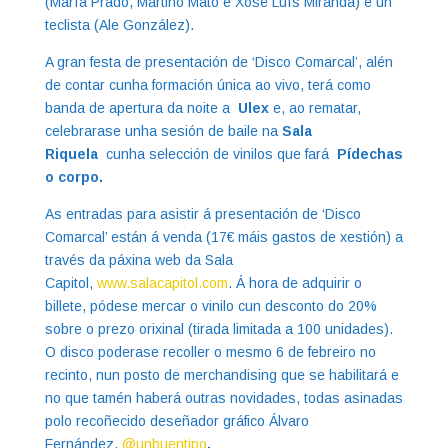
(María Prado, Martiño Mato e Xosé Luís Miranda) e un
teclista (Ale González).
A gran festa de presentación de ‘Disco Comarcal’, alén
de contar cunha formación única ao vivo, terá como
banda de apertura da noite a
Ulex
e, ao rematar,
celebrarase unha sesión de baile na
Sala
Riquela
cunha selección de vinilos que fará
Pídechas
o corpo.
As entradas para asistir á presentación de ‘Disco
Comarcal’ están á venda (17€ máis gastos de xestión) a
través da páxina web da Sala
Capitol,
www.salacapitol.com
. Á hora de adquirir o
billete, pódese mercar o vinilo cun desconto do 20%
sobre o prezo orixinal (tirada limitada a 100 unidades).
O disco poderase recoller o mesmo 6 de febreiro no
recinto, nun posto de merchandising que se habilitará e
no que tamén haberá outras novidades, todas asinadas
polo recoñecido deseñador gráfico Álvaro
Fernández,
@unbuentipo
.