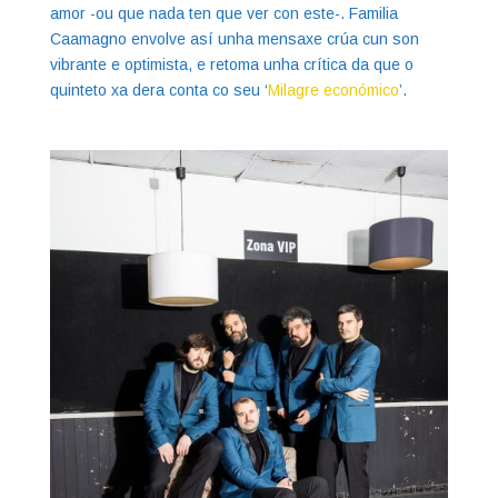
amor -ou que nada ten que ver con este-. Familia
Caamagno envolve así unha mensaxe crúa cun son
vibrante e optimista, e retoma unha crítica da que o
quinteto xa dera conta co seu ‘
Milagre económico
’.