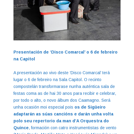
Presentación de ‘Disco Comarcal’ o 6 de febreiro
na Capitol
A presentación ao vivo deste ‘Disco Comarcal’ terá
lugar
o 6 de febreiro na Sala Capitol. O recinto
compostelán transformarase nunha auténtica sala de
festas coma as de hai 30 anos para recibir e celebrar,
por todo o alto, o novo álbum dos Caamagno. Será
unha ocasión moi especial pois
os de Sigüeiro
adaptarán as súas cancións e darán unha volta
polo seu repertorio da man d’A Orquestra do
Quince
, formación con catro instrumentistas de vento