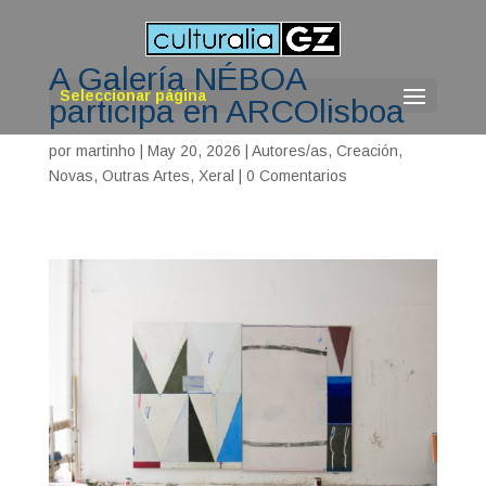
A Galería NÉBOA
Seleccionar página
participa en ARCOlisboa
por
martinho
|
May 20, 2026
|
Autores/as
,
Creación
,
Novas
,
Outras Artes
,
Xeral
|
0 Comentarios