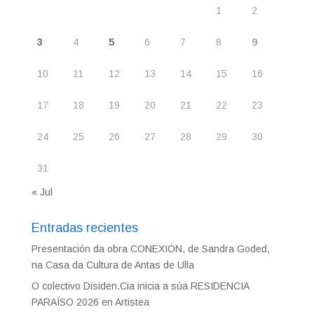
1
2
3
4
5
6
7
8
9
10
11
12
13
14
15
16
17
18
19
20
21
22
23
24
25
26
27
28
29
30
31
« Jul
Entradas recientes
Presentación da obra CONEXIÓN, de Sandra Goded,
na Casa da Cultura de Antas de Ulla
O colectivo Disiden.Cia inicia a súa RESIDENCIA
PARAÍSO 2026 en Artistea