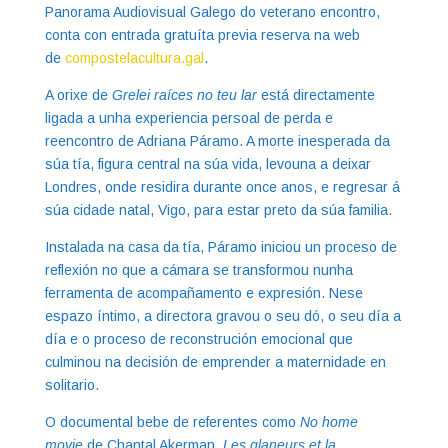
Panorama Audiovisual Galego do veterano encontro,
conta con entrada gratuíta previa reserva na web
de
compostelacultura.gal
.
A orixe de
Grelei raíces no teu lar
está directamente
ligada a unha experiencia persoal de perda e
reencontro de Adriana Páramo. A morte inesperada da
súa tía, figura central na súa vida, levouna a deixar
Londres, onde residira durante once anos, e regresar á
súa cidade natal, Vigo, para estar preto da súa familia.
Instalada na casa da tía, Páramo iniciou un proceso de
reflexión no que a cámara se transformou nunha
ferramenta de acompañamento e expresión. Nese
espazo íntimo, a directora gravou o seu dó, o seu día a
día e o proceso de reconstrución emocional que
culminou na decisión de emprender a maternidade en
solitario.
O documental bebe de referentes como
No home
movie
de Chantal Akerman,
Les glaneurs et la