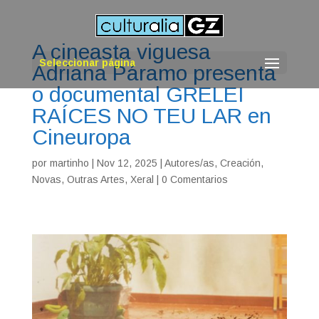
A cineasta viguesa
Seleccionar página
Adriana Páramo presenta
o documental GRELEI
RAÍCES NO TEU LAR en
Cineuropa
por
martinho
|
Nov 12, 2025
|
Autores/as
,
Creación
,
Novas
,
Outras Artes
,
Xeral
|
0 Comentarios