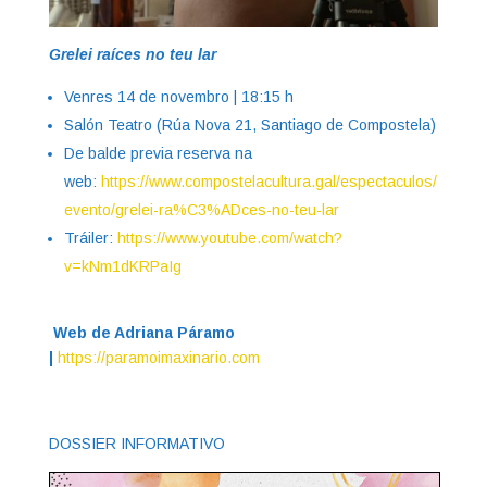
Grelei raíces no teu lar
Venres 14 de novembro | 18:15 h
Salón Teatro (Rúa Nova 21, Santiago de Compostela)
De balde previa reserva na
web:
https://www.compostelacultura.gal/espectaculos/
evento/grelei-ra%C3%ADces-no-teu-lar
Tráiler:
https://www.youtube.com/watch?
v=kNm1dKRPaIg
Web de Adriana Páramo
|
https://paramoimaxinario.com
DOSSIER INFORMATIVO