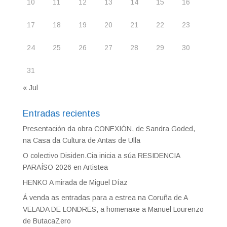
10
11
12
13
14
15
16
17
18
19
20
21
22
23
24
25
26
27
28
29
30
31
« Jul
Entradas recientes
Presentación da obra CONEXIÓN, de Sandra Goded,
na Casa da Cultura de Antas de Ulla
O colectivo Disiden.Cia inicia a súa RESIDENCIA
PARAÍSO 2026 en Artistea
HENKO A mirada de Miguel Díaz
Á venda as entradas para a estrea na Coruña de A
VELADA DE LONDRES, a homenaxe a Manuel Lourenzo
de ButacaZero