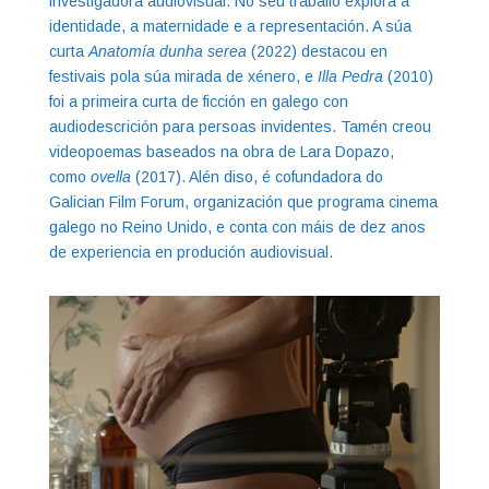
investigadora audiovisual. No seu traballo explora a
identidade, a maternidade e a representación. A súa
curta
Anatomía dunha serea
(2022) destacou en
festivais pola súa mirada de xénero, e
Illa Pedra
(2010)
foi a primeira curta de ficción en galego con
audiodescrición para persoas invidentes. Tamén creou
videopoemas baseados na obra de Lara Dopazo,
como
ovella
(2017). Alén diso, é cofundadora do
Galician Film Forum, organización que programa cinema
galego no Reino Unido, e conta con máis de dez anos
de experiencia en produción audiovisual.