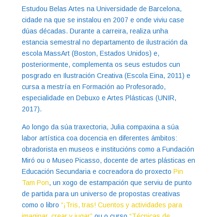
Estudou Belas Artes na Universidade de Barcelona,
cidade na que se instalou en 2007 e onde viviu case
dúas décadas. Durante a carreira, realiza unha
estancia semestral no departamento de ilustración da
escola MassArt (Boston, Estados Unidos) e,
posteriormente, complementa os seus estudos cun
posgrado en Ilustración Creativa (Escola Eina, 2011) e
cursa a mestría en Formación ao Profesorado,
especialidade en Debuxo e Artes Plásticas (UNIR,
2017).
Ao longo da súa traxectoria, Julia compaxina a súa
labor artística coa docencia en diferentes ámbitos:
obradorista en museos e institucións como a Fundación
Miró ou o Museo Picasso, docente de artes plásticas en
Educación Secundaria e cocreadora do proxecto
Pin
Tam Pon
, un xogo de estampación que serviu de punto
de partida para un universo de propostas creativas
como o libro
“
¡Tris, tras!
Cuentos y actividades para
imaginar, crear y jugar”
ou o curso
“
Técnicas de