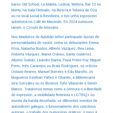
bares Old School, La Maleta, Ledicia, Meliora, Bar 13 ou
Monty, na Sala Filomatic, na librería A Tobeira de Oza
ou no local social A Revolteira, e tivo unha exposición
antolóxica no Café de Macondo. En 2024 sumouse,
tamén, o Círculo de Artesáns.
Nos faladoiros do Autobán teñen participado ducias de
personalidades do sector, coma os debuxantes Emma
Ríos, Natasha Bustos, Alberto Vázquez, Bea Lema,
Roberta Vázquez, Manel Cráneo, Santy Gutiérrez,
Alberto Guitián, Leandro Barea, Pepa Prieto Puy, Miguel
Porto, Inés Cararejos ou Brais Rodríguez, os críticos
Octavio Beares, Manuel Barreiro e Edu Maroño, os
blogueiros Esteban Yáñez e Ghanito, a bibliotecaria
Sira González ou os libreiros Toño Vilaverde e Simón
Blanco. Tratáronse temas como a censura e a liberdade
de expresión, a visibilidade feminista e LGTBIQ+ no
mundo da banda deseñada, os diferentes eventos de
autoedición galegos, o funcionamento dos colectivos
autorais, o traballo dos humoristas gráficos, o paso á