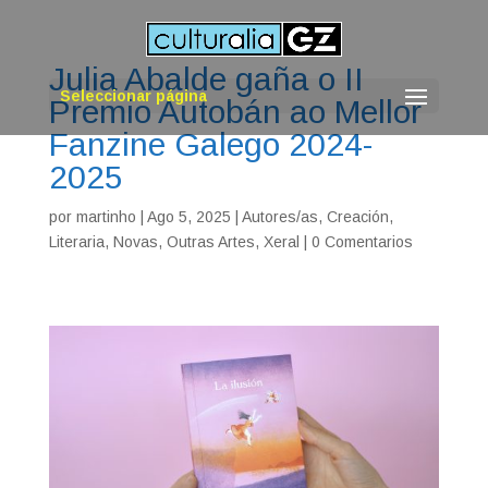
Julia Abalde gaña o II
Seleccionar página
Premio Autobán ao Mellor
Fanzine Galego 2024-
2025
por
martinho
|
Ago 5, 2025
|
Autores/as
,
Creación
,
Literaria
,
Novas
,
Outras Artes
,
Xeral
|
0 Comentarios