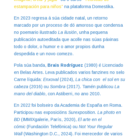
estampación para niños”
na plataforma Domestika.
En 2023 regresa á súa cidade natal, un retorno
marcado por un proceso de dó amoroso que condensa
no poemario ilustrado
La ilusión
, unha pequena
publicación autoeditada que acolle nas súas páxinas
todo o dolor, o humor e o amor propios dunha
despedida e un novo comezo.
Pola súa banda,
Brais Rodríguez
(1980) é Licenciado
en Belas Artes. Leva publicados varios fanzines no selo
Carne líquida:
Enxoval
(2024),
La chica con el sol en su
cabeza
(2016) ou
Sombra
(2017). Tamén publicou
La
mano del diablo
, con Astiberri, no ano 2010.
En 2022 foi bolseiro da Academia de España en Roma.
Participou nas exposicións
Surexposition. La photo en
BD
(IMMIXgalerie, París, 2020),
El arte en el
cómic
(Fundación Telefónica) ou
Not Your Regular
Wall
(Washington D.C., 2024). Foi merecedor de varios