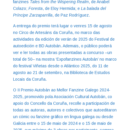
fanzines
Tales from the Wispering Realm
, de Anabel
Colazo;
Foresta
, de Eloy Hermida; e
La balada del
Príncipe Zarzaparrilla
, de Paz Rodríguez.
A entrega do premio terá lugar o venres 15 de agosto
no Circo de Artesáns da Coruña, no marco das
actividades da edición de verán de 2025 do Festival de
autoedición e BD Autobán. Ademais, o público poderá
ver e ler todas as obras presentadas a concurso –un
total de 50– na mostra ‘Expofanzines Autobán’ no marco
do festival Viñetas desde o Atlántico 2025, do 11 de
agosto ao 21 de setembro, na Biblioteca de Estudos
Locais da Coruña.
O II Premio Autobán ao Mellor Fanzine Galego 2024-
2025, promovido pola Asociación Cultural Autobán, co
apoio do Concello da Coruña, recolle a participación de
todas as autoras, autores e colectivos que autoeditaron
un cómic ou fanzine gráfico en lingua galega ou desde
Galicia entre o 15 de maio de 2024 e o 15 de maio de
2025, cun máximo de 3 obras por participante, sempre