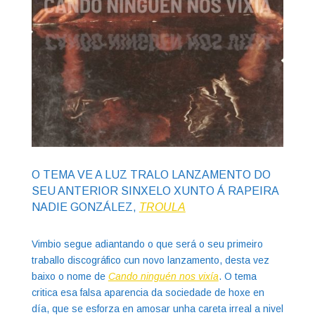
O TEMA VE A LUZ TRALO LANZAMENTO DO
SEU ANTERIOR SINXELO XUNTO Á RAPEIRA
NADIE GONZÁLEZ,
TROULA
Vimbio segue adiantando o que será o seu primeiro
traballo discográfico cun novo lanzamento, desta vez
baixo o nome de
Cando ninguén nos vixía
. O tema
critica esa falsa aparencia da sociedade de hoxe en
día, que se esforza en amosar unha careta irreal a nivel