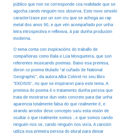
público que non se corresponde coa realidade que se
agocha cando ninguén nos observa. Este novo sinxelo
caracterízase por un son cru que se achega ao rap
metal dos anos 90, e que vén acompañado por unha
letra introspectiva e reflexiva, á par dunha produción
moderna.
O tema conta con inspiracións do traballo de
compañeiras como Bala e Lúa Mosquetera, que son
referentes musicando poemas. Baixo esa premisa,
deron co poema titulado “al cuñado de National
Geographic”, da autora Alba Coloret no seu libro
“EKDISIS”, no que se inspiraron para este tema. A
premisa do poema é o tratamento dunha persoa que
trata de mostrarse dun xeito concreto para dar unha
aparencia totalmente falsa do que realmente é, e
xirando arredor dese concepto saíu esta visión de
ocultar o que realmente somos , o que somos cando
ninguén nos ve, cando ninguén nos vixía. A canción
utiliza esa primeira persoa do plural para deixar