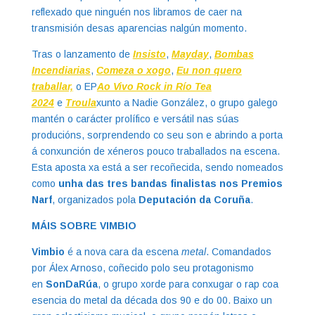
reflexado que ninguén nos libramos de caer na
transmisión desas aparencias nalgún momento.
Tras o lanzamento de
Insisto
,
Mayday
,
Bombas
Incendiarias
,
Comeza o xogo
,
Eu non quero
traballar,
o EP
Ao Vivo Rock in Río Tea
2024
e
Troula
xunto a Nadie González, o grupo galego
mantén o carácter prolífico e versátil nas súas
producións, sorprendendo co seu son e abrindo a porta
á conxunción de xéneros pouco traballados na escena.
Esta aposta xa está a ser recoñecida, sendo nomeados
como
unha das tres bandas finalistas nos
Premios
Narf
, organizados pola
Deputación da Coruña
.
MÁIS SOBRE VIMBIO
Vimbio
é a nova cara da escena
metal
. Comandados
por Álex Arnoso, coñecido polo seu protagonismo
en
SonDaRúa
, o grupo xorde para conxugar o rap coa
esencia do metal da década dos 90 e do 00. Baixo un