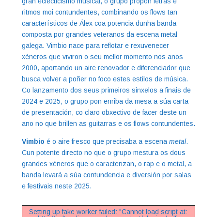
gran eclecticismo musical, o grupo propón letras e
ritmos moi contundentes, combinando os flows tan
característicos de Álex coa potencia dunha banda
composta por grandes veteranos da escena metal
galega. Vimbio nace para reflotar e rexuvenecer
xéneros que viviron o seu mellor momento nos anos
2000, aportando un aire renovador e diferenciador que
busca volver a poñer no foco estes estilos de música.
Co lanzamento dos seus primeiros sinxelos a finais de
2024 e 2025, o grupo pon enriba da mesa a súa carta
de presentación, co claro obxectivo de facer deste un
ano no que brillen as guitarras e os flows contundentes.
Vimbio
é o aire fresco que precisaba a escena
metal
.
Cun potente directo no que o grupo mestura os dous
grandes xéneros que o caracterizan, o rap e o metal, a
banda levará a súa contundencia e diversión por salas
e festivais neste 2025.
Setting up fake worker failed: "Cannot load script at: