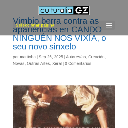
Vimbio berra contra as
Seleccionar página
apariencias en CANDO
NINGUÉN NOS VIXÍA, o
seu novo sinxelo
por
martinho
|
Sep 26, 2025
|
Autores/as
,
Creación
,
Novas
,
Outras Artes
,
Xeral
|
0 Comentarios