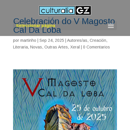
Celebración do V Magosto
Seleccionar página
Cal Da Loba
por
martinho
|
Sep 24, 2025
|
Autores/as
,
Creación
,
Literaria
,
Novas
,
Outras Artes
,
Xeral
|
0 Comentarios