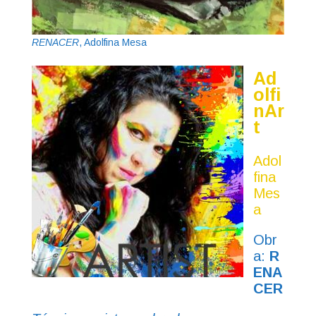
RENACER
, Adolfina Mesa
Ad
olfi
nAr
t
Adol
fina
Mes
a
Obr
a:
R
ENA
CER