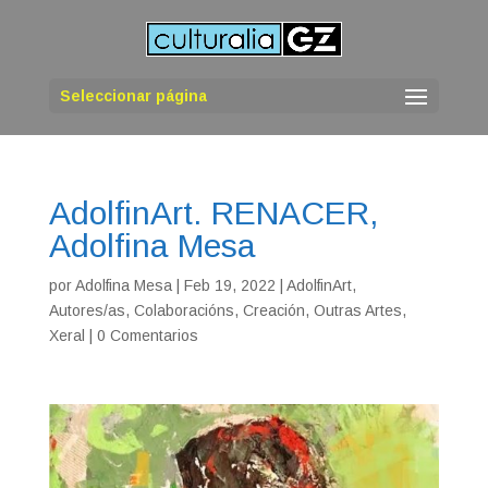
Seleccionar página
AdolfinArt. RENACER,
Adolfina Mesa
por
Adolfina Mesa
|
Feb 19, 2022
|
AdolfinArt
,
Autores/as
,
Colaboracións
,
Creación
,
Outras Artes
,
Xeral
|
0 Comentarios