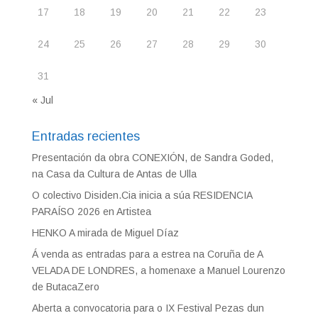
17
18
19
20
21
22
23
24
25
26
27
28
29
30
31
« Jul
Entradas recientes
Presentación da obra CONEXIÓN, de Sandra Goded,
na Casa da Cultura de Antas de Ulla
O colectivo Disiden.Cia inicia a súa RESIDENCIA
PARAÍSO 2026 en Artistea
HENKO A mirada de Miguel Díaz
Á venda as entradas para a estrea na Coruña de A
VELADA DE LONDRES, a homenaxe a Manuel Lourenzo
de ButacaZero
Aberta a convocatoria para o IX Festival Pezas dun