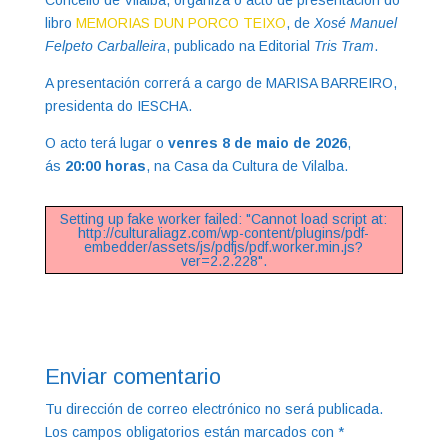
Concello de Vilalba, organiza o acto de presentación do
libro
MEMORIAS DUN PORCO TEIXO
, de
Xosé Manuel
Felpeto Carballeira
, publicado na Editorial
Tris Tram
.
A presentación correrá a cargo de MARISA BARREIRO,
presidenta do IESCHA.
O acto terá lugar o
venres 8 de maio de 2026
,
ás
20:00 horas
, na Casa da Cultura de Vilalba.
Setting up fake worker failed: "Cannot load script at:
http://culturaliagz.com/wp-content/plugins/pdf-
embedder/assets/js/pdfjs/pdf.worker.min.js?
ver=2.2.228".
Enviar comentario
Tu dirección de correo electrónico no será publicada.
Los campos obligatorios están marcados con
*