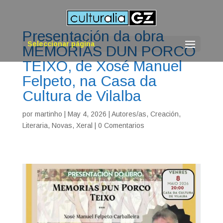
Presentación da obra
Seleccionar página
MEMORIAS DUN PORCO
TEIXO, de Xosé Manuel
Felpeto, na Casa da
Cultura de Vilalba
por
martinho
|
May 4, 2026
|
Autores/as
,
Creación
,
Literaria
,
Novas
,
Xeral
|
0 Comentarios