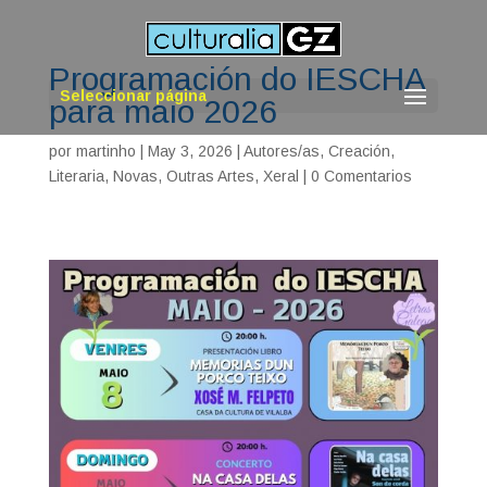
Programación do IESCHA
Seleccionar página
para maio 2026
por
martinho
|
May 3, 2026
|
Autores/as
,
Creación
,
Literaria
,
Novas
,
Outras Artes
,
Xeral
|
0 Comentarios