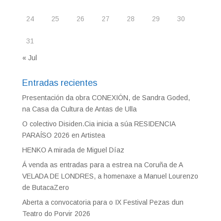
24
25
26
27
28
29
30
31
« Jul
Entradas recientes
Presentación da obra CONEXIÓN, de Sandra Goded,
na Casa da Cultura de Antas de Ulla
O colectivo Disiden.Cia inicia a súa RESIDENCIA
PARAÍSO 2026 en Artistea
HENKO A mirada de Miguel Díaz
Á venda as entradas para a estrea na Coruña de A
VELADA DE LONDRES, a homenaxe a Manuel Lourenzo
de ButacaZero
Aberta a convocatoria para o IX Festival Pezas dun
Teatro do Porvir 2026