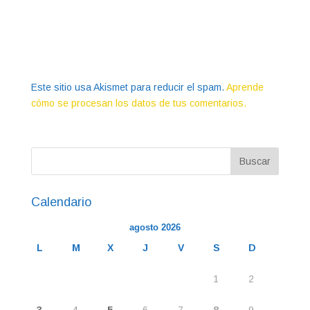
Este sitio usa Akismet para reducir el spam.
Aprende
cómo se procesan los datos de tus comentarios.
Calendario
agosto 2026
L
M
X
J
V
S
D
1
2
3
4
5
6
7
8
9