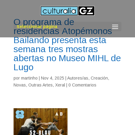
O programa de
Seleccionar página
residencias Atopémonos
Bailando presenta esta
semana tres mostras
abertas no Museo MIHL de
Lugo
por
martinho
|
Nov 4, 2025
|
Autores/as
,
Creación
,
Novas
,
Outras Artes
,
Xeral
|
0 Comentarios