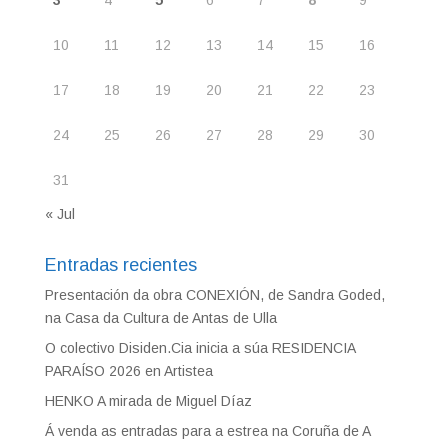
10
11
12
13
14
15
16
17
18
19
20
21
22
23
24
25
26
27
28
29
30
31
« Jul
Entradas recientes
Presentación da obra CONEXIÓN, de Sandra Goded,
na Casa da Cultura de Antas de Ulla
O colectivo Disiden.Cia inicia a súa RESIDENCIA
PARAÍSO 2026 en Artistea
HENKO A mirada de Miguel Díaz
Á venda as entradas para a estrea na Coruña de A