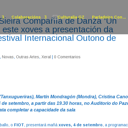
Colaboracións
Parladoiro Con…
 Sieira Compañía de Danza ‘Un
a este xoves a presentación da
stival Internacional Outono de
,
Novas
,
Outras Artes
,
Xeral
|
0 Comentarios
 (Tanxugueriras), Martín Mondragón (Mondra), Cristina Can
 de setembro, a partir das 19.30 horas, no Auditorio do Paz
 ata completar a capacidade da sala
ballo, o
FIOT
, presentará mañá
xoves, 4 de setembro
, a programac