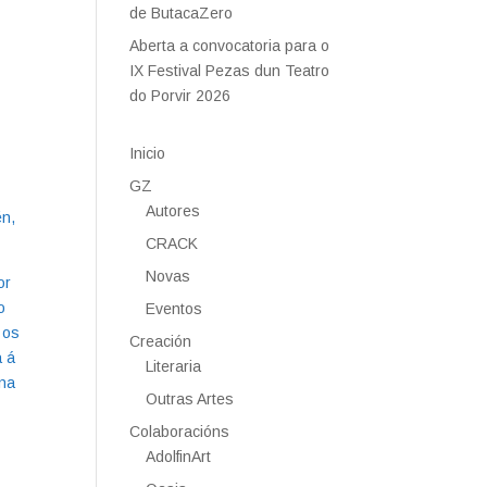
de ButacaZero
Aberta a convocatoria para o
IX Festival Pezas dun Teatro
do Porvir 2026
Inicio
GZ
Autores
én,
CRACK
Novas
or
o
Eventos
 os
Creación
a á
Literaria
ona
Outras Artes
Colaboracións
AdolfinArt