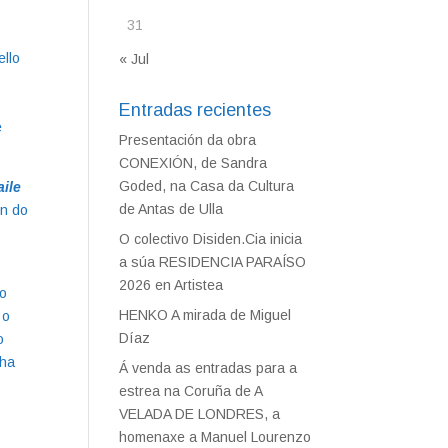
31
;
ello
« Jul
Entradas recientes
e
Presentación da obra
CONEXIÓN, de Sandra
Goded, na Casa da Cultura
aile
de Antas de Ulla
ón do
O colectivo Disiden.Cia inicia
a súa RESIDENCIA PARAÍSO
2026 en Artistea
do
HENKO A mirada de Miguel
 o
Díaz
o
nha
Á venda as entradas para a
estrea na Coruña de A
VELADA DE LONDRES, a
homenaxe a Manuel Lourenzo