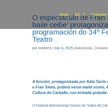
Inicio
GZ
Creación
O espectáculo de Fran
baile ceibe’ protagoniz
programación do 34º Fe
Teatro
por
martinho
|
Sep 4, 2025
|
Autores/as
,
Creación
A función, protagonizada por Aída Tarrío
e Fran Sieira, poderá verse mañá xoves, 4
Cultura de Carballo, con entrada gratuíta
O Festival Internacional Outono de Teatro de Car