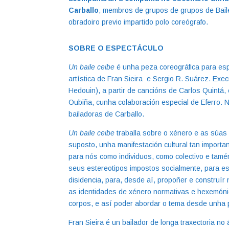
Carballo
, membros de grupos de grupos de Baile
obradoiro previo impartido polo coreógrafo.
SOBRE O ESPECTÁCULO
Un baile ceibe
é unha peza coreográfica para esp
artística de Fran Sieira e Sergio R. Suárez. Exe
Hedouin), a partir de cancións de Carlos Quintá, 
Oubiña, cunha colaboración especial de Eferro. 
bailadoras de Carballo.
Un baile ceibe
traballa sobre o xénero e as súas 
suposto, unha manifestación cultural tan importa
para nós como individuos, como colectivo e tamé
seus estereotipos impostos socialmente, para est
disidencia, para, desde aí, propoñer e constru
as identidades de xénero normativas e hexemóni
corpos, e así poder abordar o tema desde unha 
Fran Sieira é un bailador de longa traxectoria n