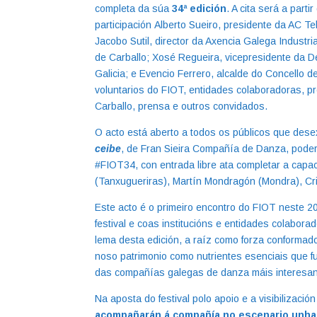
completa da súa
34ª edición
. A cita será a parti
participación Alberto Sueiro, presidente da AC T
Jacobo Sutil, director da Axencia Galega Industr
de Carballo; Xosé Regueira, vicepresidente da D
Galicia; e Evencio Ferrero, alcalde do Concello 
voluntarios do FIOT, entidades colaboradoras, pr
Carballo, prensa e outros convidados.
O acto está aberto a todos os públicos que des
ceibe
, de Fran Sieira Compañía de Danza, poder
#FIOT34, con entrada libre ata completar a capa
(Tanxugueriras), Martín Mondragón (Mondra), Cri
Este acto é o primeiro encontro do FIOT neste 2
festival e coas institucións e entidades colabora
lema desta edición, a raíz como forza conformado
noso patrimonio como nutrientes esenciais que 
das compañías galegas de danza máis interesa
Na aposta do festival polo apoio e a visibilizació
acompañarán á compañía no escenario unha 