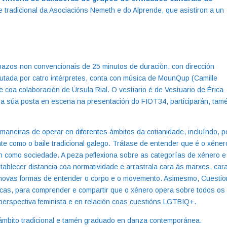
 tradicional da Asociacións Nemeth e do Alprende, que asistiron a un
azos non convencionais de 25 minutos de duración, con dirección
cutada por catro intérpretes, conta con música de MounQup (Camille
e coa colaboración de Úrsula Rial. O vestiario é de Vestuario de Érica
Na súa posta en escena na presentación do FIOT34, participarán, tam
maneiras de operar en diferentes ámbitos da cotianidade, incluíndo, p
nte como o baile tradicional galego. Trátase de entender que é o xéner
n como sociedade. A peza peflexiona sobre as categorías de xénero e
ablecer distancia coa normatividade e arrastrala cara ás marxes, car
ír novas formas de entender o corpo e o movemento. Asimesmo, Cuesti
cas, para comprender e compartir que o xénero opera sobre todos os
perspectiva feminista e en relación coas cuestións LGTBIQ+.
o ámbito tradicional e tamén graduado en danza contemporánea.