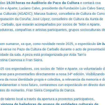
r das
19.30 horas no Auditorio do Pazo da Cultura
e contará coa
elón e Aparte; Luciano Calvo, presidente da Fundación Luis Calvo Sanz
ias Culturais (AGADIC); Maruxa Suárez, concelleira de Cultura do Conc
eputación da Coruña; José López, conselleiro de Cultura da Xunta de
de Carballo, que estarán acompañados por socios de Telón e Aparte,
odutoras, compañías e artistas participantes, grupos socioculturais d
exen sumarse, xa que, como novidade neste 2025, o espectáculo
Un b
á verse no Pazo da Cultura de Carballo durante o acto de presentaci
cidade da sala. A peza está protagonizada por Aída Tarrío
stina Caonosa e Fran Sieira.
025 cos espectadores, cos socios de Telón e Aparte, co voluntariado 
doras para presentarlles directamente a nosa 34ª edición. Visibilizando
ra da nosa identidade propia e colectiva, a relevancia da memoria e d
fundamentan o noso futuro, contaremos cun espectáculo en directo du
ntes do momento, Fran Sieira Compañía de Danza.
n do talento local a través da apertura a proxectos participativos,
vintena de bailadoras de grupos de entidades culturais de