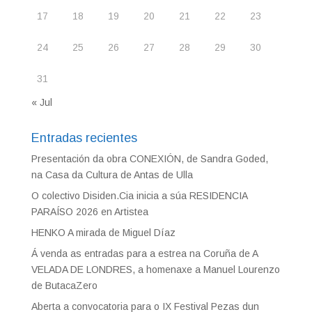
17
18
19
20
21
22
23
24
25
26
27
28
29
30
31
« Jul
Entradas recientes
Presentación da obra CONEXIÓN, de Sandra Goded,
na Casa da Cultura de Antas de Ulla
O colectivo Disiden.Cia inicia a súa RESIDENCIA
PARAÍSO 2026 en Artistea
HENKO A mirada de Miguel Díaz
Á venda as entradas para a estrea na Coruña de A
VELADA DE LONDRES, a homenaxe a Manuel Lourenzo
de ButacaZero
Aberta a convocatoria para o IX Festival Pezas dun