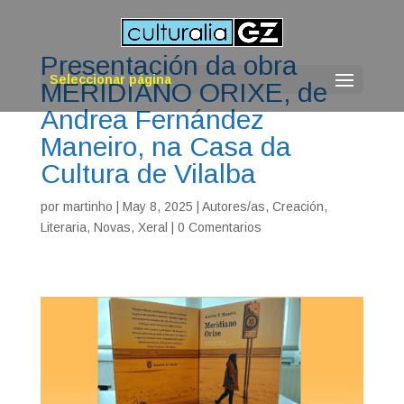
Presentación da obra
Seleccionar página
MERIDIANO ORIXE, de
Andrea Fernández
Maneiro, na Casa da
Cultura de Vilalba
por
martinho
|
May 8, 2025
|
Autores/as
,
Creación
,
Literaria
,
Novas
,
Xeral
|
0 Comentarios