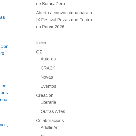
de ButacaZero
Aberta a convocatoria para o
ras
IX Festival Pezas dun Teatro
do Porvir 2026
Inicio
ación
GZ
920
Autores
CRACK
Novas
s en
Eventos
ións
Creación
tena
Literaria
Outras Artes
Colaboracións
ice,
AdolfinArt