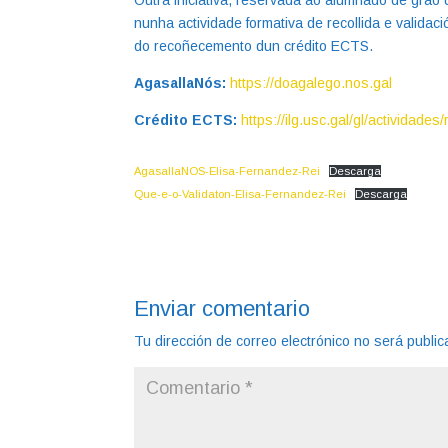
Outra iniciativa, reservada ao alumnado de grao
nunha actividade formativa de recollida e valida
do recoñecemento dun crédito ECTS.
AgasallaNós:
https://doagalego.nos.gal
Crédito ECTS:
https://ilg.usc.gal/gl/actividad
AgasallaNOS-Elisa-Fernandez-Rei
Descarga
Que-e-o-Validaton-Elisa-Fernandez-Rei
Descarga
Enviar comentario
Tu dirección de correo electrónico no será public