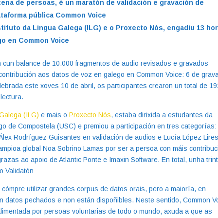
ntena de persoas, é un maratón de validación e gravación de
ataforma pública Common Voice
tituto da Lingua Galega (ILG) e o Proxecto Nós, engadiu 13 ho
ego en Common Voice
 cun balance de 10.000 fragmentos de audio revisados e gravados
 contribución aos datos de voz en galego en Common Voice: 6 de grav
lebrada este xoves 10 de abril, os participantes crearon un total de 1
lectura.
 Galega (ILG)
e mais o
Proxecto Nós
, estaba dirixida a estudantes da
ago de Compostela (USC) e premiou a participación en tres categorías:
Álex Rodríguez Guisantes en validación de audios e Lucía López Lire
campioa global Noa Sobrino Lamas por ser a persoa con máis contribuc
grazas ao apoio de Atlantic Ponte e Imaxin Software. En total, unha trin
o Validatón
cómpre utilizar grandes corpus de datos orais, pero a maioría, en
n datos pechados e non están dispoñibles. Neste sentido, Common Vo
alimentada por persoas voluntarias de todo o mundo, axuda a que as