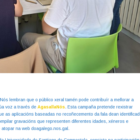
Nós lembran que o público xeral tamén pode contribuír a mellorar a
úa voz a través de
AgasallaNós
. Esta campaña pretende rexistrar
que as aplicacións baseadas no recoñecemento da fala dean identifica
ompilar gravacións que representen diferentes idades, xéneros e
e atopar na web doagalego.nos.gal.