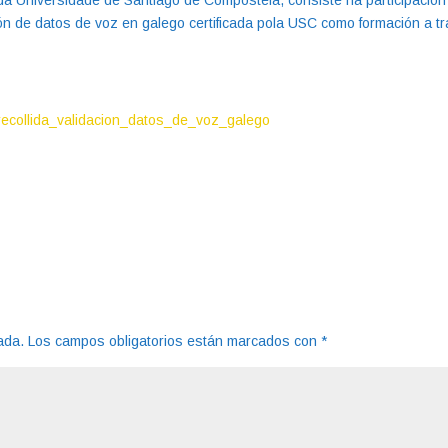
 da Universidade de Santiago de Compostela, consiste na participación
ción de datos de voz en galego certificada pola USC como formación a t
es/recollida_validacion_datos_de_voz_galego
ada.
Los campos obligatorios están marcados con
*