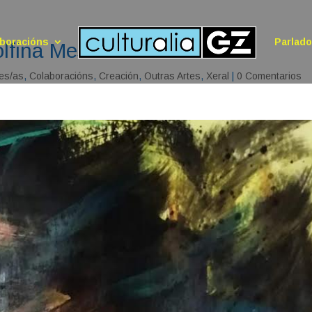
boracións
Parlad
olfina Mesa
es/as
,
Colaboracións
,
Creación
,
Outras Artes
,
Xeral
|
0 Comentarios