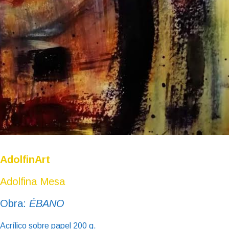
AdolfinArt
Adolfina Mesa
Obra:
ÉBANO
Acrílico sobre papel 200 g.