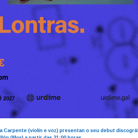
na Carpente (violín e voz) presentan o seu debut discográ
llón (Mos)
a partir das 21:00 horas