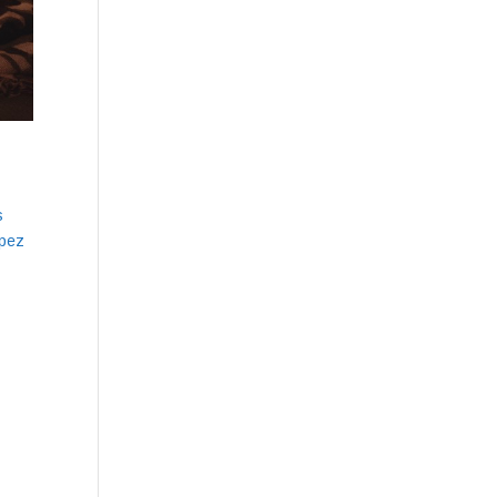
s
ópez