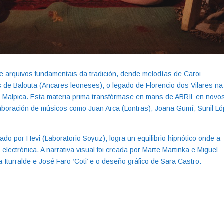
e arquivos fundamentais da tradición, dende melodías de Caroi
 de Balouta (Ancares leoneses), o legado de Florencio dos Vilares na
 Malpica. Esta materia prima transfórmase en mans de ABRIL en novo
laboración de músicos como Juan Arca (Lontras), Joana Gumí, Sunil L
o por Hevi (Laboratorio Soyuz), logra un equilibrio hipnótico onde a
electrónica. A narrativa visual foi creada por Marte Martinka e Miguel
turralde e José Faro ‘Coti’ e o deseño gráfico de Sara Castro.