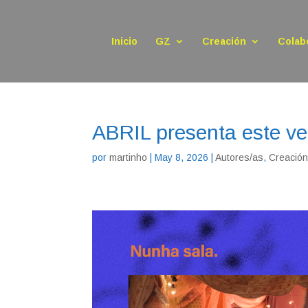
Inicio
GZ
Creación
Colab
ABRIL presenta este ve
por
martinho
|
May 8, 2026
|
Autores/as
,
Creació