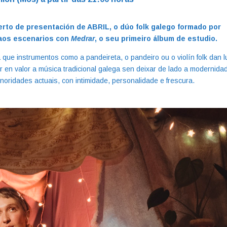
certo de presentación de
ABRIL
, o dúo folk galego formado por
 aos escenarios con
Medrar
, o seu primeiro álbum de estudio.
que instrumentos como a pandeireta, o pandeiro ou o violín folk dan l
r en valor a música tradicional galega sen deixar de lado a modernida
oridades actuais, con intimidade, personalidade e frescura.