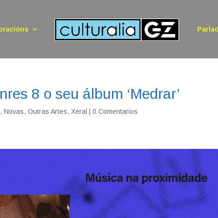
oracións
Parla
nres 8 o seu álbum ‘Medrar’
n
,
Novas
,
Outras Artes
,
Xeral
|
0 Comentarios