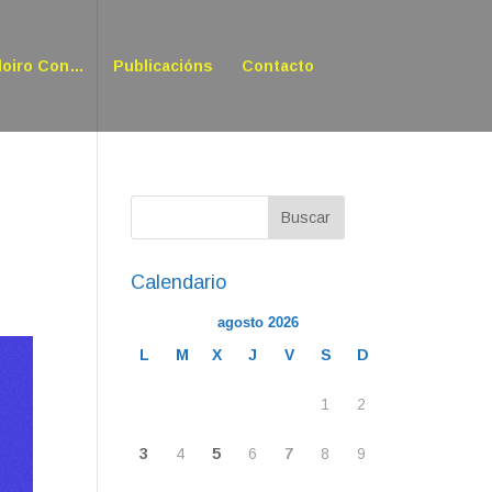
doiro Con…
Publicacións
Contacto
Calendario
agosto 2026
L
M
X
J
V
S
D
1
2
3
4
5
6
7
8
9