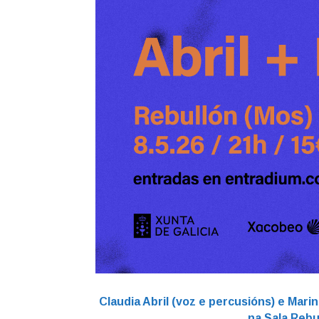
Claudia Abril (voz e percusións) e Mari
na Sala Rebu