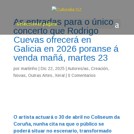
As entradas para o único
Seleccionar página
concerto que Rodrigo
Cuevas ofrecerá en
Galicia en 2026 poranse á
venda mañá, martes 23
por
martinho
|
Dic 22, 2025
|
Autores/as
,
Creación
,
Novas
,
Outras Artes
,
Xeral
|
0 Comentarios
O artista actuará o 30 de abril no Coliseum da
Coruña, nunha cita na que o público se
poderá situar no escenario, transformado