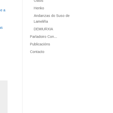
Oasis
Henko
 e a
Andanzas do Suso de
Lameliña
as
DEMIURXIA
Parladoiro Con…
Publicacións
Contacto