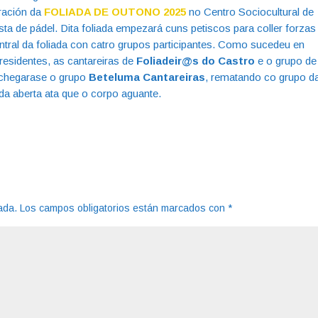
bración da
FOLIADA DE OUTONO 2025
no Centro Sociocultural de
ta de pádel. Dita foliada empezará cuns petiscos para coller forzas
entral da foliada con catro grupos participantes. Como sucedeu en
 residentes, as cantareiras de
Foliadeir@s do Castro
e o grupo de
achegarase o grupo
Beteluma Cantareiras
, rematando co grupo d
ada aberta ata que o corpo aguante.
ada.
Los campos obligatorios están marcados con
*