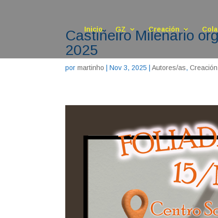
Inicio
GZ
Creación
Cola
Castiñeiro Milenario
2025
por
martinho
|
Nov 3, 2025
|
Autores/as
,
Creación