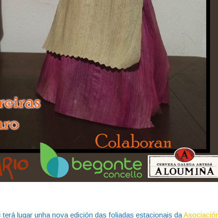
s
terá lugar unha nova edición das foliadas estacionais da
Asociació