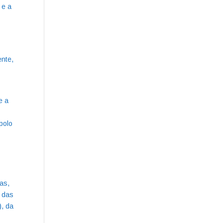
 e a
ente,
e a
polo
as,
e das
), da