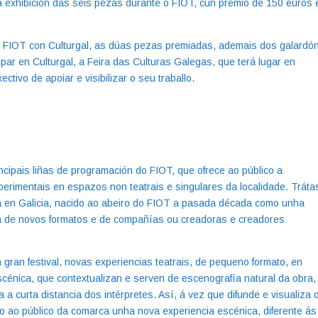
 a exhibición das seis pezas durante o FIOT, cun premio de 150 euros 
o FIOT con Culturgal, as dúas pezas premiadas, ademais dos galardó
par en Culturgal, a Feira das Culturas Galegas, que terá lugar en
ivo de apoiar e visibilizar o seu traballo.
cipais liñas de programación do FIOT, que ofrece ao público a
perimentais en espazos non teatrais e singulares da localidade. Tráta
za en Galicia, nacido ao abeiro do FIOT a pasada década como unha
ca de novos formatos e de compañías ou creadoras e creadores
 gran festival, novas experiencias teatrais, de pequeno formato, en
scénica, que contextualizan e serven de escenografía natural da obra,
 a curta distancia dos intérpretes. Así, á vez que difunde e visualiza 
no ao público da comarca unha nova experiencia escénica, diferente ás