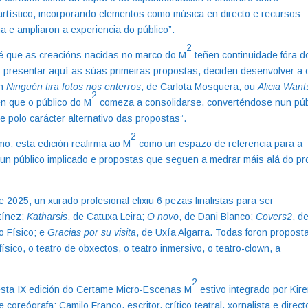
l artístico, incorporando elementos como música en directo e recursos
 e ampliaron a experiencia do público”.
2
 é que as creacións nacidas no marco do M
teñen continuidade fóra d
s presentar aquí as súas primeiras propostas, deciden desenvolver a 
on
Ninguén tira fotos nos enterros
, de Carlota Mosquera, ou
Alicia Want
2
én que o público do M
comeza a consolidarse, converténdose nun púb
e polo carácter alternativo das propostas”.
2
mo, esta edición reafirma ao M
como un espazo de referencia para a
un público implicado e propostas que seguen a medrar máis alá do pr
 2025, un xurado profesional elixiu 6 pezas finalistas para ser
tínez;
Katharsis
, de Catuxa Leira;
O novo
, de Dani Blanco;
Covers2
, d
o Físico; e
Gracias por su visita
, de Uxía Algarra. Todas foron propost
ico, o teatro de obxectos, o teatro inmersivo, o teatro-clown, a
2
esta IX edición do Certame Micro-Escenas M
estivo integrado por Kire
e coreógrafa; Camilo Franco, escritor, crítico teatral, xornalista e direct