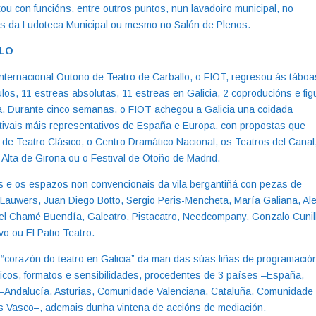
u con funcións, entre outros puntos, nun lavadoiro municipal, no
ras da Ludoteca Municipal ou mesmo no Salón de Plenos.
LLO
Internacional Outono de Teatro de Carballo, o FIOT, regresou ás táboa
los, 11 estreas absolutas, 11 estreas en Galicia, 2 coproducións e fig
a. Durante cinco semanas, o FIOT achegou a Galicia una coidada
estivais máis representativos de España e Europa, con propostas que
de Teatro Clásico, o Centro Dramático Nacional, os Teatros del Canal
 Alta de Girona ou o Festival de Otoño de Madrid.
as e os espazos non convencionais da vila bergantiñá con pezas de
Lauwers, Juan Diego Botto, Sergio Peris-Mencheta, María Galiana, Al
iel Chamé Buendía, Galeatro, Pistacatro, Needcompany, Gonzalo Cunill
vo ou El Patio Teatro.
 “corazón do teatro en Galicia” da man das súas liñas de programació
licos, formatos e sensibilidades, procedentes de 3 países –España,
 –Andalucía, Asturias, Comunidade Valenciana, Cataluña, Comunidade
aís Vasco–, ademais dunha vintena de accións de mediación.