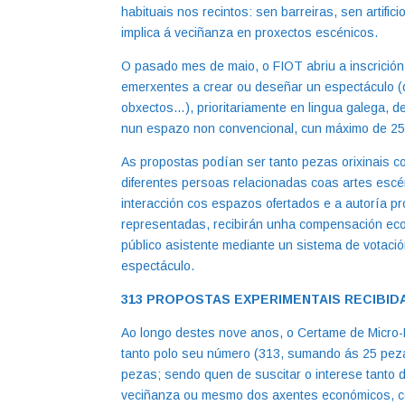
habituais nos recintos: sen barreiras, sen artifi
implica á veciñanza en proxectos escénicos.
O pasado mes de maio, o FIOT abriu a inscrició
emerxentes a crear ou deseñar un espectáculo (d
obxectos…), prioritariamente en lingua galega, d
nun espazo non convencional, cun máximo de 25 
As propostas podían ser tanto pezas orixinais 
diferentes persoas relacionadas coas artes escé
interacción cos espazos ofertados e a autoría pr
representadas, recibirán unha compensación eco
público asistente mediante un sistema de votació
espectáculo.
313 PROPOSTAS EXPERIMENTAIS RECIBID
Ao longo destes nove anos, o Certame de Micro-
tanto polo seu número (313, sumando ás 25 peza
pezas; sendo quen de suscitar o interese tanto 
veciñanza ou mesmo dos axentes económicos, co