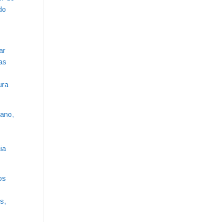
do
ar
tas
ura
lano,
ia
os
s,