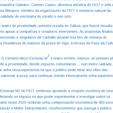
 compañía Galeatro; Carmen Castro, directora artística do FIOT e xefa 
iana Márquez, membro da organización do FIOT e monitora cultural da
 calidade de secretaria do xurado e sen voto.
e teatro de proximidade, primeira creada en Galicia, que busca visualiz
omo apoiar a compañías e creadores emerxentes. As propostas finalis
ncionais e singulares de Carballo durante tres fins de semana do
o, a Residencia de maiores da praza de Vigo, a terraza do Pazo da Cult
2
de. O Certame Micro-Escenas M
é teatro mínimo, intenso, en primeiro p
desde a proximidade, desde espazos comunitarios…, nun metro cadrado.
r unha nova experiencia na que o público pode mirar aos ollos das
o saborear a peza, para continuar vivindo intensamente unha experienc
ro-Escenas M2 do FIOT continuou apoiando a creación escénica de nov
fertando un espazo no que poder experimentar e investigar sobre os
o certame neste 2025 recibirán unha compensación económica de 450 euro
táculo e Mellor Interpretación, recoñecementos que outorga o público