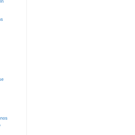
en
ns
se
 nos
o