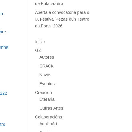
de ButacaZero
Aberta a convocatoria para o
ón
IX Festival Pezas dun Teatro
do Porvir 2026
obre
Inicio
cunha
GZ
Autores
CRACK
Novas
Eventos
Creación
 222
Literaria
Outras Artes
Colaboracións
AdolfinArt
tro