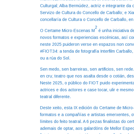
Culturgal; Alba Bermúdez, actriz e integrante da
Servizo de Cultura do Concello de Carballo; e X
concellaría de Cultura o Concello de Carballo, en
2
O Certame Micro-Escenas M
é unha iniciativa d
novos formatos e experiencias escénicas, así c
neste 2025 puideron verse en espazos non conve
#FIOT34: a tenda de fotografía Interfilm Carball
ou a rúa do Sol.
Sen medo, sen barreiras, sen artificios, sen re
en cru; teatro que nos asalta desde o cotián, 
Neste 2025, o público do FIOT puido experimenta
actrices e dos actores e case tocar, ulir e mesm
teatral diferente.
Deste xeito, esta IX edición do Certame de Mic
formatos e a compañías e artistas emerxentes, o
límites do feito teatral. A 6 pezas finalistas d
ademais de optar, aos galardóns de Mellor Espec