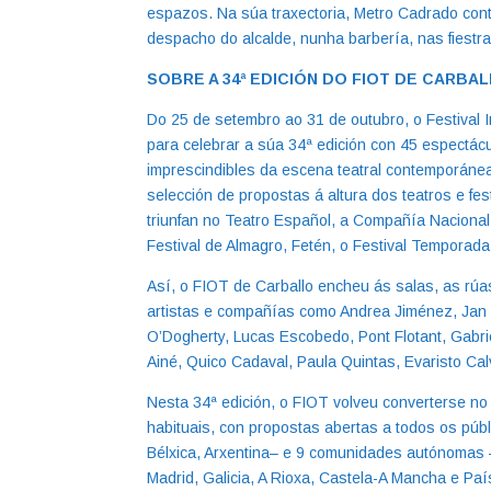
espazos. Na súa traxectoria, Metro Cadrado conto
despacho do alcalde, nunha barbería, nas fiest
SOBRE A 34ª EDICIÓN DO FIOT DE CARBA
Do 25 de setembro ao 31 de outubro, o Festival 
para celebrar a súa 34ª edición con 45 espectácu
imprescindibles da escena teatral contemporáne
selección de propostas á altura dos teatros e f
triunfan no Teatro Español, a Compañía Nacional 
Festival de Almagro, Fetén, o Festival Temporada
Así, o FIOT de Carballo encheu ás salas, as rú
artistas e compañías como Andrea Jiménez, Jan 
O’Dogherty, Lucas Escobedo, Pont Flotant, Gabr
Ainé, Quico Cadaval, Paula Quintas, Evaristo Cal
Nesta 34ª edición, o FIOT volveu converterse no
habituais, con propostas abertas a todos os púb
Bélxica, Arxentina– e 9 comunidades autónomas
Madrid, Galicia, A Rioxa, Castela-A Mancha e P