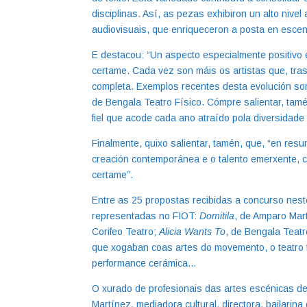
disciplinas. Así, as pezas exhibiron un alto nive
audiovisuais, que enriqueceron a posta en escena
E destacou: “Un aspecto especialmente positivo
certame. Cada vez son máis os artistas que, tra
completa. Exemplos recentes desta evolución s
de Bengala Teatro Físico. Cómpre salientar, tam
fiel que acode cada ano atraído pola diversidade 
Finalmente, quixo salientar, tamén, que, “en resu
creación contemporánea e o talento emerxente, c
certame”.
Entre as 25 propostas recibidas a concurso neste
representadas no FIOT:
Domitila
, de Amparo Mar
Corifeo Teatro;
Alicia Wants To
, de Bengala Teatr
que xogaban coas artes do movemento, o teatro fís
performance cerámica…
O xurado de profesionais das artes escénicas d
Martínez, mediadora cultural, directora, bailarina 