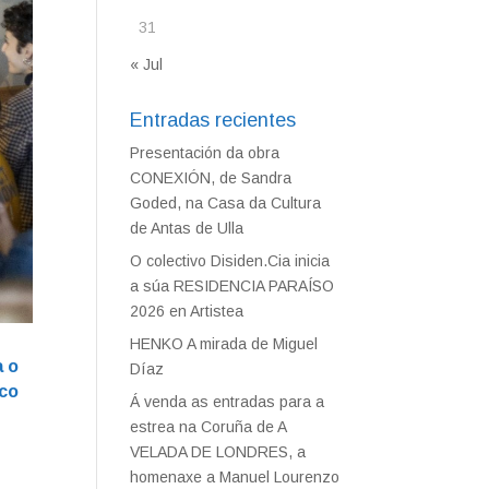
31
« Jul
Entradas recientes
Presentación da obra
CONEXIÓN, de Sandra
Goded, na Casa da Cultura
de Antas de Ulla
O colectivo Disiden.Cia inicia
a súa RESIDENCIA PARAÍSO
2026 en Artistea
HENKO A mirada de Miguel
a o
Díaz
 co
Á venda as entradas para a
estrea na Coruña de A
VELADA DE LONDRES, a
homenaxe a Manuel Lourenzo