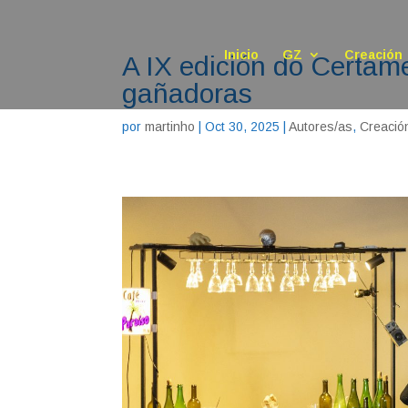
Inicio
GZ
Creación
A IX edición do Certam
gañadoras
por
martinho
|
Oct 30, 2025
|
Autores/as
,
Creació