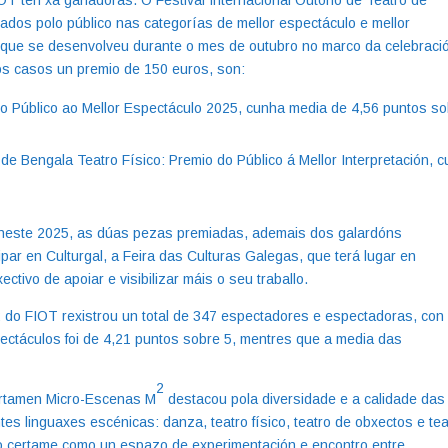
dos polo público nas categorías de mellor espectáculo e mellor
, que se desenvolveu durante o mes de outubro no marco da celebraci
s casos un premio de 150 euros, son:
 do Público ao Mellor Espectáculo 2025, cunha media de 4,56 puntos s
 de Bengala Teatro Físico: Premio do Público á Mellor Interpretación, 
l neste 2025, as dúas pezas premiadas, ademais dos galardóns
par en Culturgal, a Feira das Culturas Galegas, que terá lugar en
ivo de apoiar e visibilizar máis o seu traballo.
 do FIOT rexistrou un total de 347 espectadores e espectadoras, con
ectáculos foi de 4,21 puntos sobre 5, mentres que a media das
2
Certamen Micro-Escenas M
destacou pola diversidade e a calidade das
s linguaxes escénicas: danza, teatro físico, teatro de obxectos e tea
r o certame como un espazo de experimentación e encontro entre