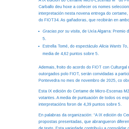
Carballo deu hoxe a coñecer os nomes selecciona
interpretación nesta novena entrega do certame
do FIOT34. As gañadoras, que recibirán en ambo
Gracias por su visita
, de Uxía Algarra: Premio
5.
Estrella Tomé, do espectáculo
Alicia Wants To
,
media de 4,62 puntos sobre 5.
Ademais, froito do acordo do FIOT con Culturga
outorgados polo FIOT, serán convidadas a partici
Pontevedra no mes de novembro de 2025, co obxect
Esta IX edición do Certame de Micro-Escenas M2
votantes. A media de puntuación de todos os esp
interpretacións foron de 4,39 puntos sobre 5.
En palabras da organización: “A IX edición do 
propostas presentadas, que abrangueron diferente
de texto. Esta variedade contribuíu a consolida