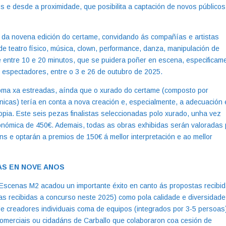
cios e desde a proximidade, que posibilita a captación de novos públicos
n da novena edición do certame, convidando ás compañías e artistas
e teatro físico, música, clown, performance, danza, manipulación de
e entre 10 e 20 minutos, que se puidera poñer en escena, especificam
espectadores, entre o 3 e 26 de outubro de 2025.
coma xa estreadas, aínda que o xurado do certame (composto por
nicas) tería en conta a nova creación e, especialmente, a adecuación 
opia. Este seis pezas finalistas seleccionadas polo xurado, unha vez
nómica de 450€. Ademais, todas as obras exhibidas serán valoradas 
ns e optarán a premios de 150€ á mellor interpretación e ao mellor
AS EN NOVE ANOS
Escenas M2 acadou un importante éxito en canto ás propostas recibid
s recibidas a concurso neste 2025) como pola calidade e diversidad
de creadores individuais coma de equipos (integrados por 3-5 persoas
merciais ou cidadáns de Carballo que colaboraron coa cesión de