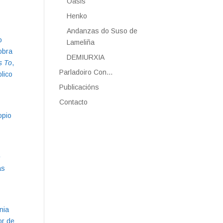
Oasis
Henko
Andanzas do Suso de
o
Lameliña
obra
DEMIURXIA
s To
,
Parladoiro Con…
lico
Publicacións
Contacto
opio
e
as
nia
or de