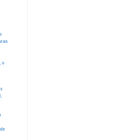
s
uras
, o
ex
,
n
 de