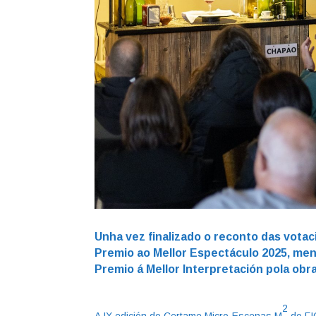
Unha vez finalizado o reconto das votac
Premio ao Mellor Espectáculo 2025, ment
Premio á Mellor Interpretación pola obr
2
A IX edición do Certame Micro-Escenas M
do FI