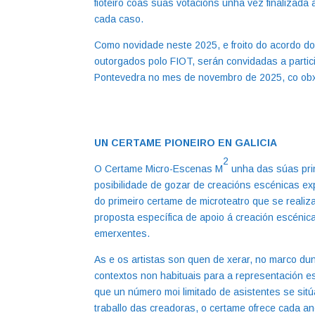
fioteiro coas súas votacións unha vez finalizada
cada caso.
Como novidade neste 2025, e froito do acordo d
outorgados polo FIOT, serán convidadas a partici
Pontevedra no mes de novembro de 2025, co obxect
UN CERTAME PIONEIRO EN GALICIA
2
O Certame Micro-Escenas M
unha das súas prin
posibilidade de gozar de creacións escénicas ex
do primeiro certame de microteatro que se reali
proposta específica de apoio á creación escéni
emerxentes.
As e os artistas son quen de xerar, no marco dun
contextos non habituais para a representación e
que un número moi limitado de asistentes se sitúa
traballo das creadoras, o certame ofrece cada a