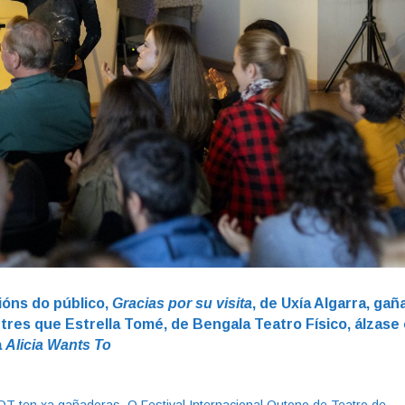
ións do público,
Gracias por su visita
, de Uxía Algarra, gañ
res que Estrella Tomé, de Bengala Teatro Físico, álzase
a
Alicia Wants To
OT ten xa gañadoras. O Festival Internacional Outono de Teatro de