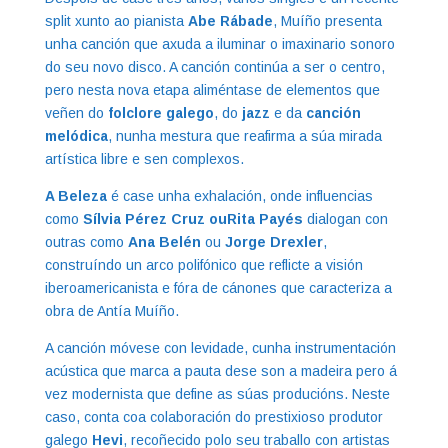
split xunto ao pianista
Abe Rábade
, Muíño presenta
unha canción que axuda a iluminar o imaxinario sonoro
do seu novo disco. A canción continúa a ser o centro,
pero nesta nova etapa aliméntase de elementos que
veñen do
folclore galego
, do
jazz
e da
canción
melódica
, nunha mestura que reafirma a súa mirada
artística libre e sen complexos.
A Beleza
é case unha exhalación, onde influencias
como
Sílvia Pérez Cruz ouRita Payés
dialogan con
outras como
Ana Belén
ou
Jorge Drexler
,
construíndo un arco polifónico que reflicte a visión
iberoamericanista e fóra de cánones que caracteriza a
obra de Antía Muíño.
A canción móvese con levidade, cunha instrumentación
acústica que marca a pauta dese son a madeira pero á
vez modernista que define as súas producións. Neste
caso, conta coa colaboración do prestixioso produtor
galego
Hevi
, recoñecido polo seu traballo con artistas