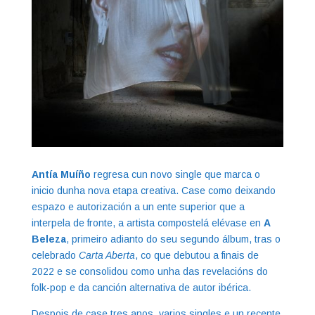
Antía Muíño
regresa cun novo single que marca o
inicio dunha nova etapa creativa. Case como deixando
espazo e autorización a un ente superior que a
interpela de fronte, a artista compostelá elévase en
A
Beleza
, primeiro adianto do seu segundo álbum, tras o
celebrado
Carta Aberta
, co que debutou a finais de
2022 e se consolidou como unha das revelacións do
folk-pop e da canción alternativa de autor ibérica.
Despois de case tres anos, varios singles e un recente