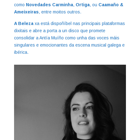
como
Novedades Carminha
,
Ortiga
, ou
Caamaño &
Ameixeiras
, entre moitos outros.
A Beleza
xa está dispoñíbel nas principais plataformas
dixitais e abre a porta a un disco que promete
consolidar a Antía Muíño como unha das voces máis
singulares e emocionantes da escena musical galega e
ibérica.