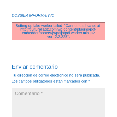
DOSSIER INFORMATIVO
Setting up fake worker failed: "Cannot load script at:
http://culturaliagz.com/wp-content/plugins/pdf-
embedder/assets/js/pdfjs/pdf.worker.min.js?
ver=2.2.228".
Enviar comentario
Tu dirección de correo electrónico no será publicada.
Los campos obligatorios están marcados con
*