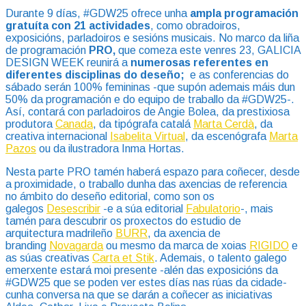
Durante 9 días, #GDW25 ofrece unha
ampla programación
gratuíta con 21 actividades
, como obradoiros,
exposicións, parladoiros e sesións musicais. No marco da liña
de programación
PRO,
que comeza este venres 23, GALICIA
DESIGN WEEK reunirá a
numerosas referentes en
diferentes disciplinas do deseño;
e as conferencias do
sábado serán 100% femininas -que supón ademais máis dun
50% da programación e do equipo de traballo da #GDW25-.
Así, contará con parladoiros de Angie Bolea, da prestixiosa
produtora
Canada
, da tipógrafa catalá
Marta Cerdà
, da
creativa internacional
Isabelita Virtual
, da escenógrafa
Marta
Pazos
ou da ilustradora Inma Hortas.
Nesta parte PRO tamén haberá espazo para coñecer, desde
a proximidade, o traballo dunha das axencias de referencia
no ámbito do deseño editorial, como son os
galegos
Desescribir
-e a súa editorial
Fabulatorio
-, mais
tamén para descubrir os proxectos do estudio de
arquitectura madrileño
BURR
, da axencia de
branding
Nova
garda
ou mesmo da marca de xoias
RIGIDO
e
as súas creativas
Carta et Stik
. Ademais, o talento galego
emerxente estará moi presente -alén das exposicións da
#GDW25 que se poden ver estes días nas rúas da cidade-
cunha conversa na que se darán a coñecer as iniciativas