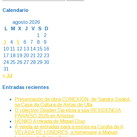
Calendario
agosto 2026
L
M
X
J
V
S
D
1
2
3
4
5
6
7
8
9
10
11
12
13
14
15
16
17
18
19
20
21
22
23
24
25
26
27
28
29
30
31
« Jul
Entradas recientes
Presentación da obra CONEXIÓN, de Sandra Goded,
na Casa da Cultura de Antas de Ulla
O colectivo Disiden.Cia inicia a súa RESIDENCIA
PARAÍSO 2026 en Artistea
HENKO A mirada de Miguel Díaz
Á venda as entradas para a estrea na Coruña de A
VELADA DE LONDRES, a homenaxe a Manuel