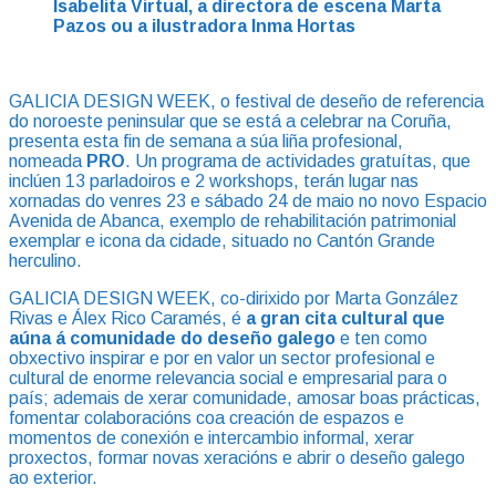
Isabelita Virtual, a directora de escena Marta
Pazos ou a ilustradora Inma Hortas
GALICIA DESIGN WEEK, o festival de deseño de referencia
do noroeste peninsular que se está a celebrar na Coruña,
presenta esta fin de semana a súa liña profesional,
nomeada
PRO
. Un programa de actividades gratuítas, que
inclúen 13 parladoiros e 2 workshops, terán lugar nas
xornadas do venres 23 e sábado 24 de maio no novo Espacio
Avenida de Abanca, exemplo de rehabilitación patrimonial
exemplar e icona da cidade, situado no Cantón Grande
herculino.
GALICIA DESIGN WEEK, co-dirixido por Marta González
Rivas e Álex Rico Caramés, é
a gran cita cultural que
aúna á comunidade do deseño galego
e ten como
obxectivo inspirar e por en valor un sector profesional e
cultural de enorme relevancia social e empresarial para o
país; ademais de xerar comunidade, amosar boas prácticas,
fomentar colaboracións coa creación de espazos e
momentos de conexión e intercambio informal, xerar
proxectos, formar novas xeracións e abrir o deseño galego
ao exterior.