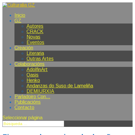
Inicio
GZ
Autores
CRACK
Novas
Eventos
Creación
Literaria
Outras Artes
Colaboracións
AdolfinArt
Oasis
Henko
Andanzas do Suso de Lameliña
DEMIURXIA
Parladoiro Con…
Publicacións
Contacto
Seleccionar página