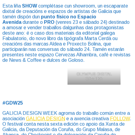
Esta liña
SHOW
complétase cun showroom, un escaparate
dixital de creacións e espazos de artistas de Galicia que
tamén dispón dun
punto físico no Espacio
Avenida
durante o
PRO
(venres 23 e sábado 24) destinado
a amosar e vender traballos dalgunhas das protagonistas
deste ano: é o caso dos materiais da editorial galega
Fabulatorio, do novo libro da tipógrafa Marta Cerdà ou
creacións das marcas Aldea e Proxecto Bolina, que
participarán nas conversas do sábado 24. Tamén estarán
presentes neste espazo Cervezas Alhambra, café e revistas
de News & Coffee e dulces de Goloso.
OLYMPUS DIGITAL
CAMERA
#GDW25
GALICIA DESIGN WEEK agroma do traballo común entre a
asociación
GALICIA DESIGN
e a axencia creativa
FOLLOW
.
O festival conta nesta sexta edición co apoio da Xunta de
Galicia, da Deputación da Coruña, do Grupo Malasa, de
Abanca, de Checkpoint e da delegación da Coruña do