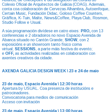
Colexio Oficial de Arquitectos de Galicia (COAG). Ademais,
conta coa colaboración de Cervezas Alhambra, Autoenfoque,
Certain Music, Fundación Didac, Goloso Coffee Counters,
Gràffica, K-Tuin, Malte, News&Coffee, Playa Club, Rosmon,
Studio Follow e Usual.
A súa programación divídese en catro eixes:
PRO,
con 13
conferencias e 2 obradoiros no novo Espacio Avenida de
Abanca situado no Cantón Grande;
SHOW
, con 2
exposicións e un showroom tanto físico coma
virtual;
SESSIONS
, a parte máis festiva do evento;
e
OFF,
as actividades realizadas en colaboración con
axentes creativos da cidade.
AXENDA GALICIA DESIGN WEEK \ 23 e 24 de maio
23 de maio, Espacio Avenida \ 12:30 horas
Apertura by USUAL. Coa presenza de institucións e
patrocinadores.
Convocatoria para medios de comunicación
Acceso con invitación
23 de maio, Espacio Avenida \ 13:00 horas