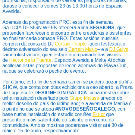
profesional, responsable de valorar as propostas recibidas,
darase a coñecer o venres 23 ás 13:00 horas no Espacio
Avenida.
Ademais da programación PRO, esta fin de semana
GALICIA DESIGN WEEK ofrecerá a liña
SESSIONS
, que
pretenden favorecer o encontro entre creadoras e asistentes
ao finalizar cada xornada PRO. Estas sesións musicais
correrán da conta do DJ
Certain
People
-quen festexará o
décimo aniversario do seu selo
Certain Music
– e a
DJ
Gu
lya
,
tamén ilustradora, quen estará acompañada das visuais
de
Héctor de la Puente
. Espacio Avenida e Malte Atochas
acollerán estas propostas de lecer, ademais do Playa Club,
na que se celebrará o peche do evento.
Por último, esta fin de semana tamén se poderá gozar da liña
SHOW, que conta con dúas exhibicións a ceo aberto: a Praza
de Lugo acolle
DESIGNED IN GALICIA
, unha mostra sobre
unha instalación deseñada polo
Grupo Malasa
arredor do
mellor deseño do país do último ano; e a avenida da Mariña é
o punto no que se atopa
#NOVODESEÑOGALEGO,
con
base nunha instalación do estudio coruñés
Flu-or
que
presenta o máis salientable do talento emerxente da
comunidade. Ambas mostras poderanse visitar até 30 de
maio e 15 de xuño, respectivamente.