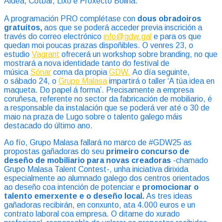
Aldea, Cotbar, Lixo e Proxecto Bolina.
A programación PRO complétase con
dous obradoiros
gratuítos,
aos que se poderá acceder previa inscrición a
través do correo electrónico
info@
gdw
.gal
e para os que
quedan moi poucas prazas dispoñibles. O venres 23, o
estudio
Vag
rant
ofrecerá un workshop sobre branding, no que
mostrará a nova identidade tanto do festival de
música
Sónar
coma da propia
GDW.
Ao día seguinte,
o sábado 24, o
Grupo Malasa
impartirá o taller ‘A túa idea en
maqueta. Do papel á forma’. Precisamente a empresa
coruñesa, referente no sector da fabricación de mobiliario, é
a responsable da instalación que se poderá ver até o 30 de
maio na praza de Lugo sobre o talento galego máis
destacado do último ano.
Ao fío, Grupo Malasa fallará no marco de #GDW25 as
propostas gañadoras do seu
primeiro concurso de
deseño de mobiliario para novas creadoras
-chamado
Grupo Malasa Talent Contest-, unha iniciativa dirixida
especialmente ao alumnado galego dos centros orientados
ao deseño coa intención de potenciar e
promocionar o
talento emerxente e o deseño local.
As tres ideas
gañadoras recibirán, en conxunto, ata 4.000 euros e un
contrato laboral coa empresa. O ditame do xurado