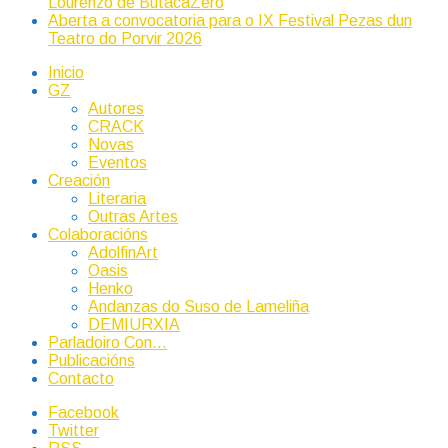
Lourenzo de ButacaZero
Aberta a convocatoria para o IX Festival Pezas dun
Teatro do Porvir 2026
Inicio
GZ
Autores
CRACK
Novas
Eventos
Creación
Literaria
Outras Artes
Colaboracións
AdolfinArt
Oasis
Henko
Andanzas do Suso de Lameliña
DEMIURXIA
Parladoiro Con…
Publicacións
Contacto
Facebook
Twitter