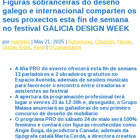
Figuras sobranceiras do deseño
galego e internacional comparten os
seus proxectos esta fin de semana
no festival GALICIA DESIGN WEEK
por
martinho
|
May 21, 2025
|
Autores/as
,
Creación
,
Novas
,
Outras Artes
,
Xeral
|
0 Comentarios
A liña PRO do evento ofrecerá esta fin de semana
13 parladoiros e 2 obradoiros gratuítos no
Espacio Avenida, ademais de sesións musicais
para favorecer o encontro entre creadoras e
asistentes ao festival
A apertura da programación profesional terá
lugar o venres 23 ás 12:30h e, deseguido, o Grupo
Malasa anunciará as gañadoras do seu primeiro
concurso de deseño de mobiliario
O programa PRO do sábado 24 de maio será 100%
feminino e contará con figuras recoñecidas como
Angie Boga, da produtora Canada; ademais da
tipógrafa catalá Marta Cerdà, a directora creativa