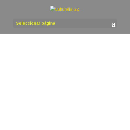
Seleccionar página
martinho
O venres 14 de agosto ás 18,00 h, organizada
polas asociacións Quercus Sonora e Instituto de
Estudos Ulloáns, terá lugar na Casa da Cultura
de Antas de Ulla a presentación do libro de
poemas de Sandra Goded Conexión. Sandra
Goded, bióloga, poeta, escritora e...