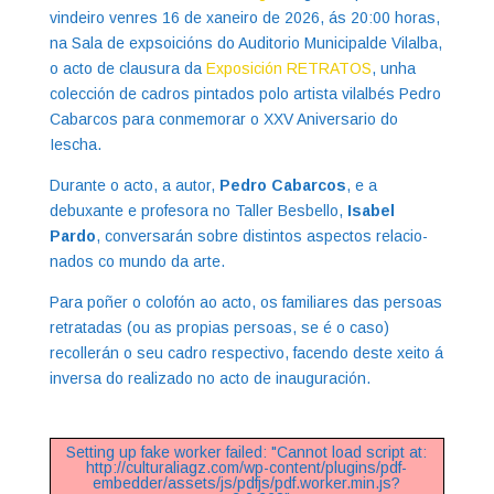
vindeiro venres 16 de xaneiro de 2026, ás 20:00 horas,
na Sala de expsoicións do Auditorio Municipalde Vilalba,
o acto de clausura da
Exposición RETRATOS
, unha
colección de cadros pintados polo artista vilalbés Pedro
Cabarcos para conmemorar o XXV Aniversario do
Iescha.
Durante o acto, a autor,
Pedro Cabarcos
, e a
debuxante e profesora no Taller Besbello,
Isabel
Pardo
, conversarán sobre distintos aspectos relacio-
nados co mundo da arte.
Para poñer o colofón ao acto, os familiares das persoas
retratadas (ou as propias persoas, se é o caso)
recollerán o seu cadro respectivo, facendo deste xeito á
inversa do realizado no acto de inauguración.
Setting up fake worker failed: "Cannot load script at:
http://culturaliagz.com/wp-content/plugins/pdf-
embedder/assets/js/pdfjs/pdf.worker.min.js?