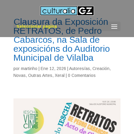
Clausura da Exposición
Seleccionar página
RETRATOS, de Pedro
Cabarcos, na Sala de
exposicións do Auditorio
Municipal de Vilalba
por
martinho
|
Ene 12, 2026
|
Autores/as
,
Creación
,
Novas
,
Outras Artes
,
Xeral
|
0 Comentarios