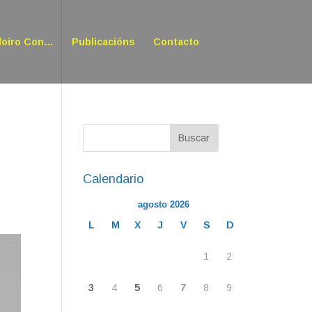
doiro Con…
Publicacións
Contacto
l
Calendario
agosto 2026
L
M
X
J
V
S
D
1
2
3
4
5
6
7
8
9