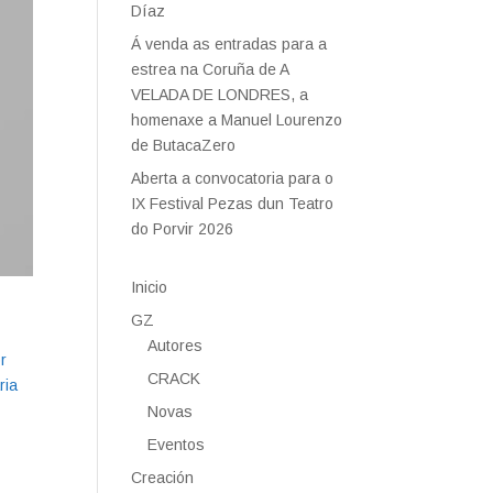
Díaz
Á venda as entradas para a
estrea na Coruña de A
VELADA DE LONDRES, a
homenaxe a Manuel Lourenzo
de ButacaZero
Aberta a convocatoria para o
IX Festival Pezas dun Teatro
do Porvir 2026
Inicio
GZ
Autores
r
CRACK
ria
Novas
Eventos
Creación