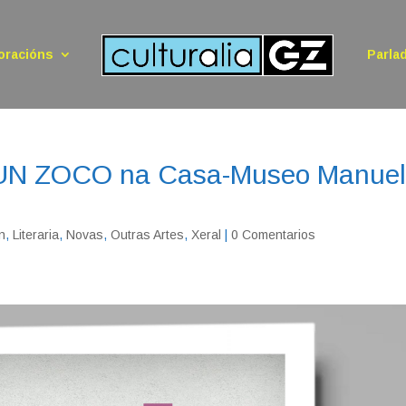
oracións
Parla
UN ZOCO na Casa-Museo Manue
n
,
Literaria
,
Novas
,
Outras Artes
,
Xeral
|
0 Comentarios