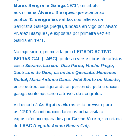
Muras Serigrafía Galega 1971
”, un tributo
aos
irmáns
Álvarez Blázquez
que acerca ao
público
41 serigrafías
saídas dos talleres da
Serigrafía Gallega (Sega), fundada en Vigo por Álvaro
Álvarez Blázquez, e expostas por primeira vez en
Galicia en 1971.
Na exposición, promovida polo
LEGADO ACTIVO
BEIRAS CAL (LABC)
, poderán verse obras de artistas
como
Seoane, Laxeiro, Díaz Pardo, Virxilio Prego,
Xosé Luis de Dios, os irmáns Quesada, Mercedes
Ruibal, María Antonia Dans, Vidal Souto ou Maside
,
entre outros, configurando un percorrido pola creación
galega contemporánea a través da serigrafía.
A chegada á
As Aguias-Muras
está prevista para
as
12:00
. A continuación faremos unha visita á
exposición acompañados por
Carme Varela
, secretaria
do
LABC
(Legado Activo Beiras Cal).