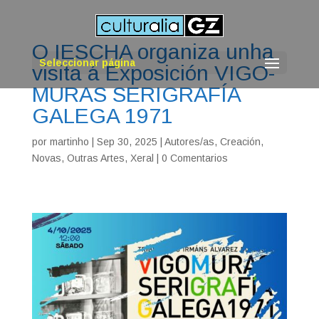
O IESCHA organiza unha
Seleccionar página
visita á Exposición VIGO-
MURAS SERIGRAFÍA
GALEGA 1971
por
martinho
|
Sep 30, 2025
|
Autores/as
,
Creación
,
Novas
,
Outras Artes
,
Xeral
|
0 Comentarios