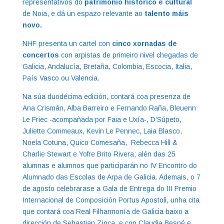
representativos do
patrimonio histórico e cultural
de Noia, e dá un espazo relevante ao
talento máis
novo.
NHF presenta un cartel con
cinco xornadas de
concertos
con arpistas de primeiro nivel chegadas de
Galicia, Andalucía, Bretaña, Colombia, Escocia, Italia,
País Vasco ou Valencia.
Na súa duodécima edición, contará coa presenza de
Ana Crismán, Alba Barreiro e Fernando Raña, Bleuenn
Le Friec -acompañada por Faia e Uxía-, D’Súpeto,
Juliette Commeaux, Kevin Le Pennec, Laia Blasco,
Noela Cotuna, Quico Comesaña, Rebecca Hill &
Charlie Stewart e Yofre Brito Rivera; alén das 25
alumnas e alumnos que participarán no IV Encontro do
Alumnado das Escolas de Arpa de Galicia. Ademais, o 7
de agosto celebrarase a Gala de Entrega do III Premio
Internacional de Composición Portus Apostoli, unha cita
que contará coa Real Filharmonía de Galicia baixo a
dirección de Sebastian Zinca, e con Claudia Besné e