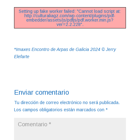
Setting up fake worker failed: "Cannot load script at:
http://culturaliagz.com/wp-content/plugins/pdf-
embedder/assets/js/pdfjs/pdf.worker.min.js?
ver=2.2.228".
*
Imaxes Encontro de Arpas de Galicia 2024 © Jerry
Elefarte
Enviar comentario
Tu dirección de correo electrónico no será publicada.
Los campos obligatorios están marcados con
*