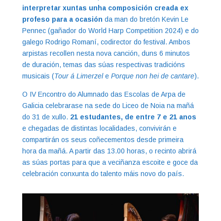
interpretar xuntas unha composición creada ex
profeso para a ocasión
da man do bretón Kevin Le
Pennec (gañador do World Harp Competition 2024) e do
galego Rodrigo Romaní, codirector do festival. Ambos
arpistas recollen nesta nova canción, duns 6 minutos
de duración, temas das súas respectivas tradicións
musicais (
Tour á Limerzel
e
Porque non hei de cantare
).
O IV Encontro do Alumnado das Escolas de Arpa de
Galicia celebrarase na sede do Liceo de Noia na mañá
do 31 de xullo.
21 estudantes, de entre 7 e 21 anos
e chegadas de distintas localidades, convivirán e
compartirán os seus coñecementos desde primeira
hora da mañá. A partir das 13.00 horas, o recinto abrirá
as súas portas para que a veciñanza escoite e goce da
celebración conxunta do talento máis novo do país.